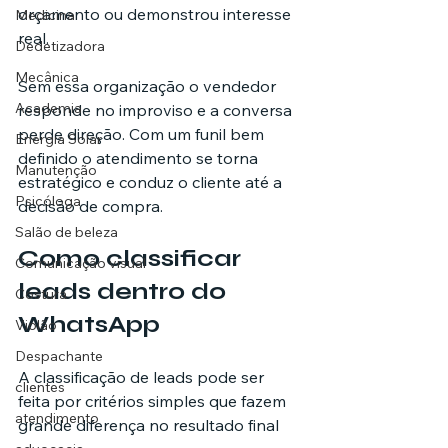
orçamento ou demonstrou interesse 
Medicina
real.
Dedetizadora
Mecânica
Sem essa organização o vendedor 
Academia
responde no improviso e a conversa 
perde direção. Com um funil bem 
Energia Solar
definido o atendimento se torna 
Manutenção
estratégico e conduz o cliente até a 
Psicóloga
decisão de compra.
Salão de beleza
Como classificar 
Comunicação visual
leads dentro do 
Costura
WhatsApp
Violão
Despachante
A classificação de leads pode ser 
clientes
feita por critérios simples que fazem 
atendimento
grande diferença no resultado final