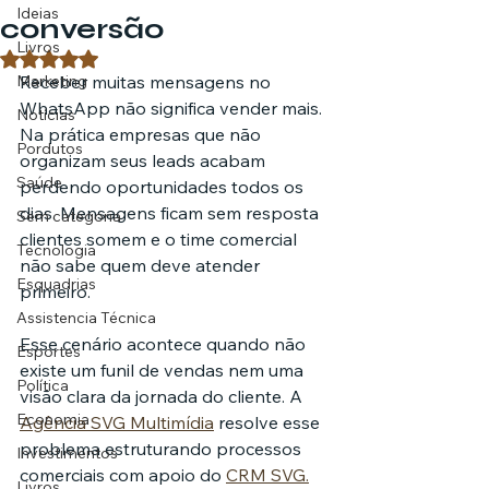
Ideias
conversão
Livros
Avaliado com NaN de 5 estrelas.
Marketing
Receber muitas mensagens no 
WhatsApp não significa vender mais. 
Notícias
Na prática empresas que não 
Pordutos
organizam seus leads acabam 
Saúde
perdendo oportunidades todos os 
dias. Mensagens ficam sem resposta 
Sem categoria
clientes somem e o time comercial 
Tecnologia
não sabe quem deve atender 
Esquadrias
primeiro.
Assistencia Técnica
Esse cenário acontece quando não 
Esportes
existe um funil de vendas nem uma 
Política
visão clara da jornada do cliente. A 
Economia
Agência SVG Multimídia
 resolve esse 
problema estruturando processos 
Investimentos
comerciais com apoio do 
CRM SVG.
Livros