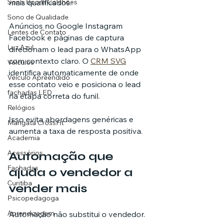
mais qualificados.
Sono Boom Colchões
Sono de Qualidade
Anúncios no Google Instagram 
Lentes de Contato
Facebook e páginas de captura 
Luz Azul
direcionam o lead para o WhatsApp 
com contexto claro. O 
CRM SVG
Veículos
identifica automaticamente de onde 
Veículo Apreendido
esse contato veio e posiciona o lead 
fachadas LED
na etapa correta do funil.
Relógios
Isso evita abordagens genéricas e 
Mangata CrossFit
aumenta a taxa de resposta positiva.
Academia
Acessórios
Automação que 
Fachadas
ajuda o vendedor a 
Curitiba
vender mais
Psicopedagoga
Aprendizagem
Automação não substitui o vendedor. 