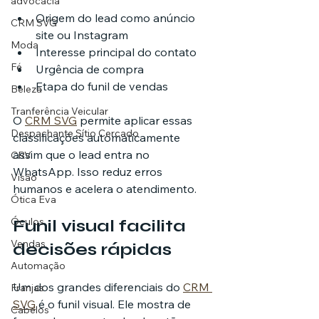
advocacia
Origem do lead como anúncio 
CRM SVG
site ou Instagram
Moda
Interesse principal do contato
Fé
Urgência de compra
Etapa do funil de vendas
Beleza
Tranferência Veicular
O 
CRM SVG
 permite aplicar essas 
Despachante Sítio Cercado
classificações automaticamente 
assim que o lead entra no 
CRV
WhatsApp. Isso reduz erros 
Visão
humanos e acelera o atendimento.
Ótica Eva
Óculos
Funil visual facilita 
Vendas
decisões rápidas
Automação
Um dos grandes diferenciais do 
CRM 
Franjas
SVG
 é o funil visual. Ele mostra de 
Cabelos