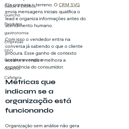
Ela prepara o terreno. O 
CRM SVG
Saúde e Estética
envia mensagens iniciais qualifica o 
Guincho
lead e organiza informações antes do 
Produtos
atendimento humano.
gastronomia
Com isso o vendedor entra na 
Empresas
conversa já sabendo o que o cliente 
SEO
procura. Esse ganho de contexto 
acelera a venda e melhora a 
Google meu negócio
experiência do consumidor.
Guincho
Cafeteria
Métricas que 
indicam se a 
organização está 
funcionando
Organização sem análise não gera 