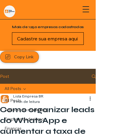
Mais de 1250 empresas cadastradas
Cadastre sua empresa aqui
Copy Link
Post
All Posts
Lista Empresa BR
All Posts
3 min de leitura
Como organizar leads
Agência de marketing
do WhatsApp e
Empreendedorismo
Finanças
aumentar a taxa de