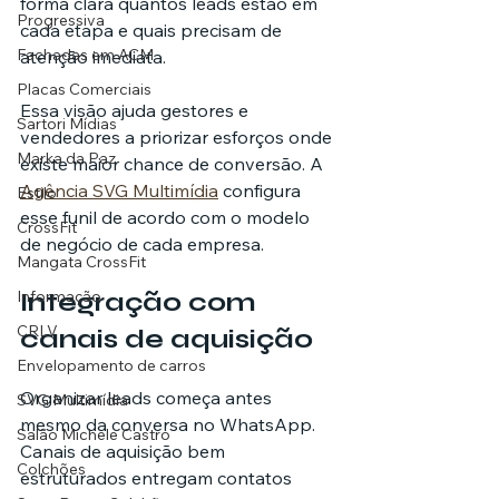
forma clara quantos leads estão em 
Progressiva
cada etapa e quais precisam de 
Fachadas em ACM
atenção imediata.
Placas Comerciais
Essa visão ajuda gestores e 
Sartori Mídias
vendedores a priorizar esforços onde 
Marka da Paz
existe maior chance de conversão. A 
Agência SVG Multimídia
 configura 
Estilo
esse funil de acordo com o modelo 
CrossFit
de negócio de cada empresa.
Mangata CrossFit
Integração com 
Informação
CRLV
canais de aquisição
Envelopamento de carros
Organizar leads começa antes 
SVG Multimídia
mesmo da conversa no WhatsApp. 
Salão Michele Castro
Canais de aquisição bem 
Colchões
estruturados entregam contatos 