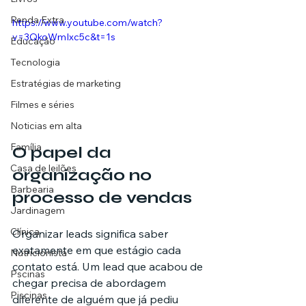
Renda Extra
https://www.youtube.com/watch?
v=3QkoWmIxc5c&t=1s
Educação
Tecnologia
Estratégias de marketing
Filmes e séries
Noticias em alta
Família
O papel da 
Casa de leilões
organização no 
Barbearia
processo de vendas
Jardinagem
Clínica
Organizar leads significa saber 
exatamente em que estágio cada 
Nutricionista
contato está. Um lead que acabou de 
Pscinas
chegar precisa de abordagem 
Piscinas
diferente de alguém que já pediu 