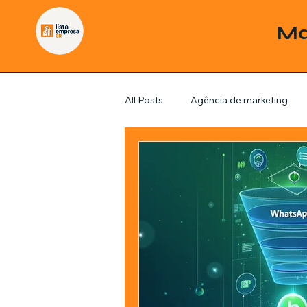
Ma
All Posts
Agência de marketing
Pordutos
Saúde
Sem c
Política
Economia
Inve
Estratégias de marketing
Fil