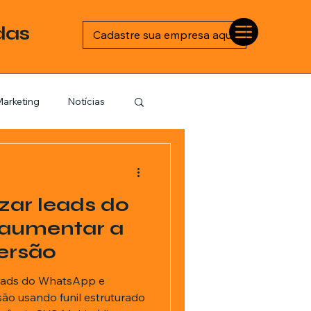
das
Cadastre sua empresa aqui
arketing
Notícias
Esportes
ar leads do
logia
aumentar a
ersão
Barbearia
eads do WhatsApp e
ão usando funil estruturado