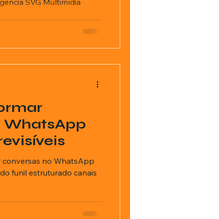
gência SVG Multimídia
ormar
o WhatsApp
evisíveis
r conversas no WhatsApp
do funil estruturado canais