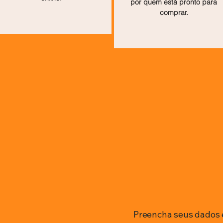
por quem está pronto para
comprar.
Preencha seus dados 