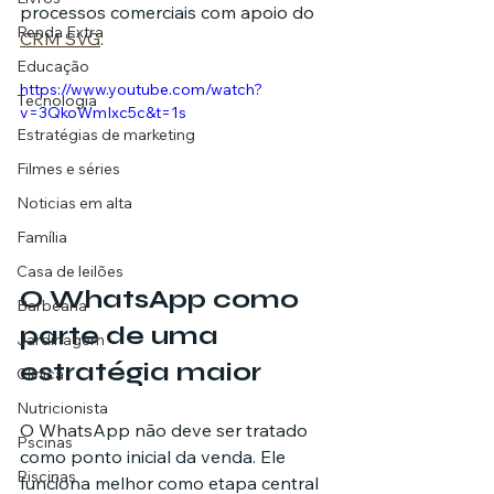
processos comerciais com apoio do 
Renda Extra
CRM SVG
.
Educação
https://www.youtube.com/watch?
Tecnologia
v=3QkoWmIxc5c&t=1s
Estratégias de marketing
Filmes e séries
Noticias em alta
Família
Casa de leilões
O WhatsApp como 
Barbearia
parte de uma 
Jardinagem
estratégia maior
Clínica
Nutricionista
O WhatsApp não deve ser tratado 
Pscinas
como ponto inicial da venda. Ele 
Piscinas
funciona melhor como etapa central 