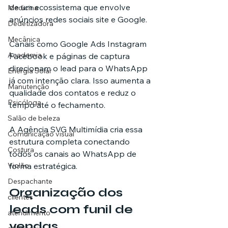
de um ecossistema que envolve 
Medicina
anúncios redes sociais site e Google.
Dedetizadora
Mecânica
Canais como Google Ads Instagram 
Academia
Facebook e páginas de captura 
direcionam o lead para o WhatsApp 
Energia Solar
já com intenção clara. Isso aumenta a 
Manutenção
qualidade dos contatos e reduz o 
Psicóloga
tempo até o fechamento.
Salão de beleza
A Agência SVG Multimídia cria essa 
Comunicação visual
estrutura completa conectando 
Costura
todos os canais ao WhatsApp de 
forma estratégica.
Violão
Despachante
Organização dos 
clientes
leads com funil de 
atendimento
vendas