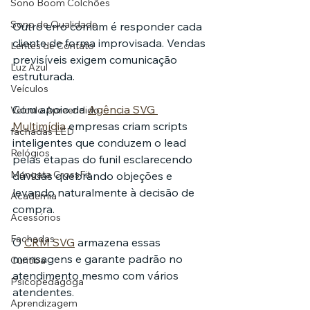
Sono Boom Colchões
Sono de Qualidade
Outro erro comum é responder cada 
cliente de forma improvisada. Vendas 
Lentes de Contato
previsíveis exigem comunicação 
Luz Azul
estruturada.
Veículos
Com apoio da 
Agência SVG 
Veículo Apreendido
Multimídia
 empresas criam scripts 
fachadas LED
inteligentes que conduzem o lead 
Relógios
pelas etapas do funil esclarecendo 
Mangata CrossFit
dúvidas quebrando objeções e 
levando naturalmente à decisão de 
Academia
compra.
Acessórios
Fachadas
O 
CRM SVG
 armazena essas 
mensagens e garante padrão no 
Curitiba
atendimento mesmo com vários 
Psicopedagoga
atendentes.
Aprendizagem