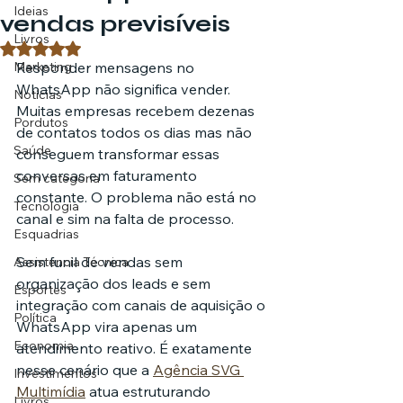
Ideias
vendas previsíveis
Livros
Avaliado com NaN de 5 estrelas.
Marketing
Responder mensagens no 
WhatsApp não significa vender. 
Notícias
Muitas empresas recebem dezenas 
Pordutos
de contatos todos os dias mas não 
Saúde
conseguem transformar essas 
conversas em faturamento 
Sem categoria
constante. O problema não está no 
Tecnologia
canal e sim na falta de processo.
Esquadrias
Sem funil de vendas sem 
Assistencia Técnica
organização dos leads e sem 
Esportes
integração com canais de aquisição o 
Política
WhatsApp vira apenas um 
Economia
atendimento reativo. É exatamente 
nesse cenário que a 
Agência SVG 
Investimentos
Multimídia
 atua estruturando 
Livros