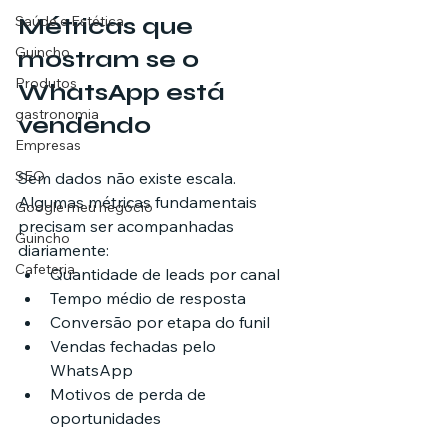
Métricas que 
Saúde e Estética
Guincho
mostram se o 
Produtos
WhatsApp está 
gastronomia
vendendo
Empresas
SEO
Sem dados não existe escala. 
Algumas métricas fundamentais 
Google meu negócio
precisam ser acompanhadas 
Guincho
diariamente:
Cafeteria
Quantidade de leads por canal
Tempo médio de resposta
Conversão por etapa do funil
Vendas fechadas pelo 
WhatsApp
Motivos de perda de 
oportunidades