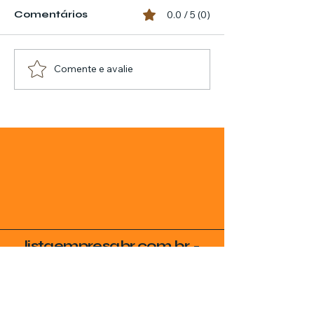
Comentários
0.0 / 5 (0)
Comente e avalie
listaempresabr.com.br -
Uma empresa do Grupo
SVG