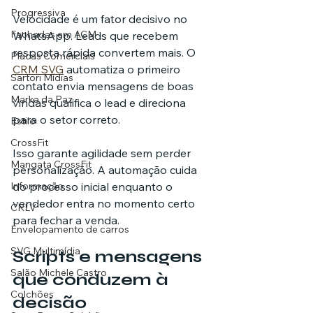
Progressiva
Velocidade é um fator decisivo no 
Fachadas em ACM
WhatsApp. Leads que recebem 
resposta rápida convertem mais. O 
Placas Comerciais
CRM SVG
 automatiza o primeiro 
Sartori Mídias
contato envia mensagens de boas 
Marka da Paz
vindas qualifica o lead e direciona 
para o setor correto.
Estilo
CrossFit
Isso garante agilidade sem perder 
Mangata CrossFit
personalização. A automação cuida 
do processo inicial enquanto o 
Informação
vendedor entra no momento certo 
CRLV
para fechar a venda.
Envelopamento de carros
SVG Multimídia
Scripts e mensagens 
Salão Michele Castro
que conduzem à 
Colchões
decisão