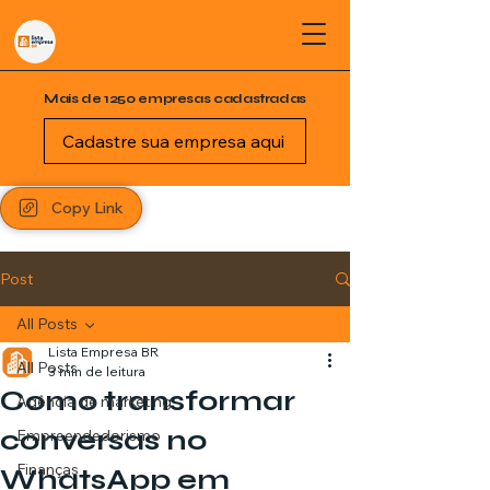
Mais de 1250 empresas cadastradas
Cadastre sua empresa aqui
Copy Link
Post
All Posts
Lista Empresa BR
All Posts
3 min de leitura
Como transformar
Agência de marketing
conversas no
Empreendedorismo
Finanças
WhatsApp em