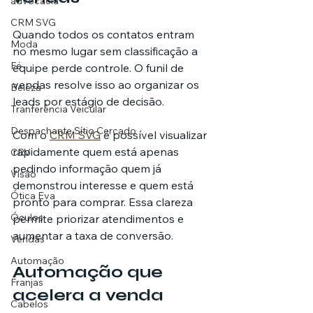
advocacia
CRM SVG
Quando todos os contatos entram 
Moda
no mesmo lugar sem classificação a 
Fé
equipe perde controle. O funil de 
vendas resolve isso ao organizar os 
Beleza
leads por estágio de decisão.
Tranferência Veicular
Despachante Sítio Cercado
Com o 
CRM SVG
 é possível visualizar 
rapidamente quem está apenas 
CRV
pedindo informação quem já 
Visão
demonstrou interesse e quem está 
Ótica Eva
pronto para comprar. Essa clareza 
Óculos
permite priorizar atendimentos e 
aumentar a taxa de conversão.
Vendas
Automação
Automação que 
Franjas
acelera a venda
Cabelos