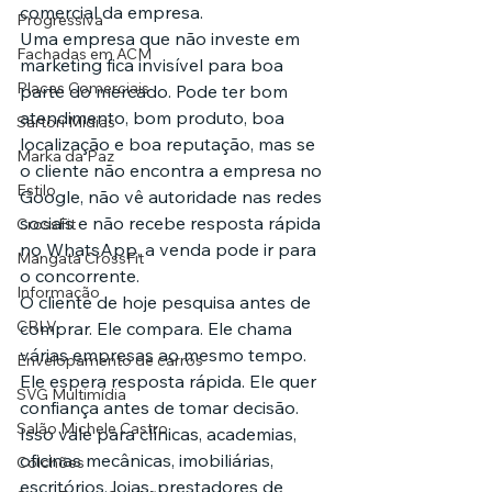
comercial da empresa.
Progressiva
Uma empresa que não investe em 
Fachadas em ACM
marketing fica invisível para boa 
Placas Comerciais
parte do mercado. Pode ter bom 
atendimento, bom produto, boa 
Sartori Mídias
localização e boa reputação, mas se 
Marka da Paz
o cliente não encontra a empresa no 
Estilo
Google, não vê autoridade nas redes 
sociais e não recebe resposta rápida 
CrossFit
no WhatsApp, a venda pode ir para 
Mangata CrossFit
o concorrente.
Informação
O cliente de hoje pesquisa antes de 
CRLV
comprar. Ele compara. Ele chama 
várias empresas ao mesmo tempo. 
Envelopamento de carros
Ele espera resposta rápida. Ele quer 
SVG Multimídia
confiança antes de tomar decisão.
Salão Michele Castro
Isso vale para clínicas, academias, 
oficinas mecânicas, imobiliárias, 
Colchões
escritórios, lojas, prestadores de 