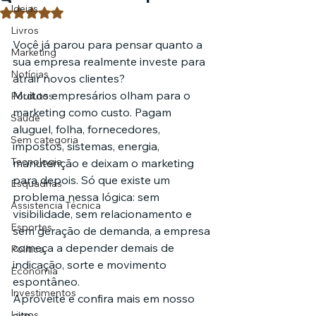
Ideias
Avaliado com NaN de 5 estrelas.
Livros
Você já parou para pensar quanto a 
Marketing
sua empresa realmente investe para 
Notícias
atrair novos clientes?
Muitos empresários olham para o 
Pordutos
marketing como custo. Pagam 
Saúde
aluguel, folha, fornecedores, 
Sem categoria
impostos, sistemas, energia, 
Tecnologia
manutenção e deixam o marketing 
para depois. Só que existe um 
Esquadrias
problema nessa lógica: sem 
Assistencia Técnica
visibilidade, sem relacionamento e 
Esportes
sem geração de demanda, a empresa 
começa a depender demais de 
Política
indicação, sorte e movimento 
Economia
espontâneo.
Investimentos
Aproveite e confira mais em nosso 
Livros
site: 