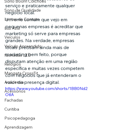
Sono Boom Colchões
serviço e praticamente qualquer 
Sono de Qualidade
negócio local.
Lentes de Contato
Um erro comum que vejo em 
pequenas empresas é acreditar que 
Luz Azul
marketing só serve para empresas 
Veículos
grandes. Na verdade, empresas 
Veículo Apreendido
locais precisam ainda mais de 
marketing bem feito, porque 
fachadas LED
disputam atenção em uma região 
Relógios
específica e muitas vezes competem 
Mangata CrossFit
com negócios que já entenderam o 
valor da presença digital.
Academia
https://www.youtube.com/shorts/1BB0Nd2
Acessórios
OtlA
Fachadas
Curitiba
Psicopedagoga
Aprendizagem