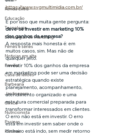
https://www.svgmultimidia.com.br/
Renda Extra
Educação
É por isso que muita gente pergunta: 
Tecnologia
deve-se investir em marketing 10% 
dos ganhos da empresa?
Estratégias de marketing
A resposta mais honesta é: em 
Filmes e séries
muitos casos, sim. Mas não de 
Noticias em alta
qualquer jeito.
Investir 10% dos ganhos da empresa 
Família
em marketing pode ser uma decisão 
Casa de leilões
estratégica quando existe 
Barbearia
planejamento, acompanhamento, 
Jardinagem
atendimento organizado e uma 
estrutura comercial preparada para 
Clínica
transformar interessados em clientes.
Nutricionista
O erro não está em investir. O erro 
Pscinas
está em investir sem saber onde o 
dinheiro está indo, sem medir retorno 
Piscinas