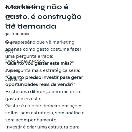
Marketing não é 
Saúde e Estética
gasto, é construção 
Guincho
Produtos
de demanda
gastronomia
O empresário que vê marketing 
Empresas
apenas como gasto costuma fazer 
SEO
uma pergunta errada:
Google meu negócio
“Quanto vou gastar este mês?”
A pergunta mais estratégica seria:
Guincho
“Quanto preciso investir para gerar 
Cafeteria
oportunidades reais de venda?”
Existe uma diferença enorme entre 
gastar e investir.
Gastar é colocar dinheiro em ações 
soltas, sem estratégia, sem análise e 
sem acompanhamento.
Investir é criar uma estrutura para: