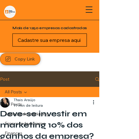
Mais de 1250 empresas cadastradas
Cadastre sua empresa aqui
Copy Link
Post
All Posts
Thais Araújo
All Posts
11 min de leitura
Deve-se investir em
Agência de marketing
marketing 10% dos
Empreendedorismo
Finanças
ganhos da empresa?