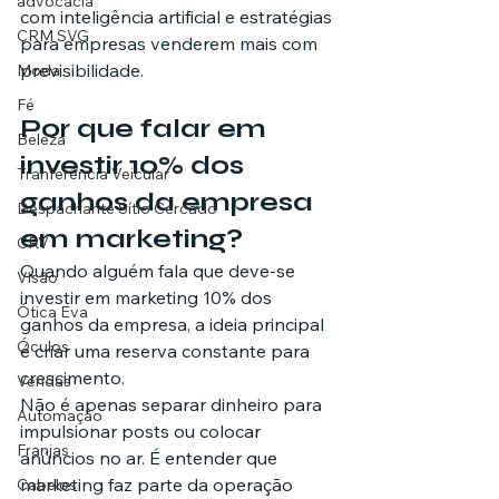
advocacia
com inteligência artificial e estratégias 
CRM SVG
para empresas venderem mais com 
previsibilidade.
Moda
Fé
Por que falar em 
Beleza
investir 10% dos 
Tranferência Veicular
ganhos da empresa 
Despachante Sítio Cercado
em marketing?
CRV
Quando alguém fala que deve-se 
Visão
investir em marketing 10% dos 
Ótica Eva
ganhos da empresa, a ideia principal 
Óculos
é criar uma reserva constante para 
crescimento.
Vendas
Não é apenas separar dinheiro para 
Automação
impulsionar posts ou colocar 
Franjas
anúncios no ar. É entender que 
marketing faz parte da operação 
Cabelos