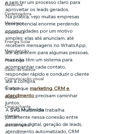
e sem ter um processo claro para 
Medicina
aproveitar os leads gerados.
Dedetizadora
Na prática, vejo muitas empresas 
Mecânica
com potencial enorme perdendo 
oportunidades por um motivo 
Academia
simples: elas até anunciam, até 
Energia Solar
recebem mensagens no WhatsApp, 
Manutenção
até aparecem para algumas pessoas, 
mas não têm um sistema para 
Psicóloga
acompanhar cada contato, 
Salão de beleza
responder rápido e conduzir o cliente 
Comunicação visual
até a compra.
Costura
É aqui que 
marketing, CRM e 
atendimento
precisam caminhar 
Violão
juntos.
Despachante
A 
SVG Multimídia
 trabalha 
clientes
justamente nessa conexão entre 
presença digital, geração de leads, 
atendimento
atendimento automatizado, CRM 