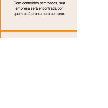
Com conteúdos otimizados, sua
empresa será encontrada por
quem está pronto para comprar.
Cadastre Agora
Não fique para trás! Cadastre sua
empresa e garanta presença
digital de verdade.