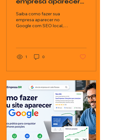
empresa aparecer
em primeiro no
Saiba como fazer sua
Google
empresa aparecer no
Google com SEO local,
conteúdo estratégico e
presença digital no Lista
Empresa BR.
1
0