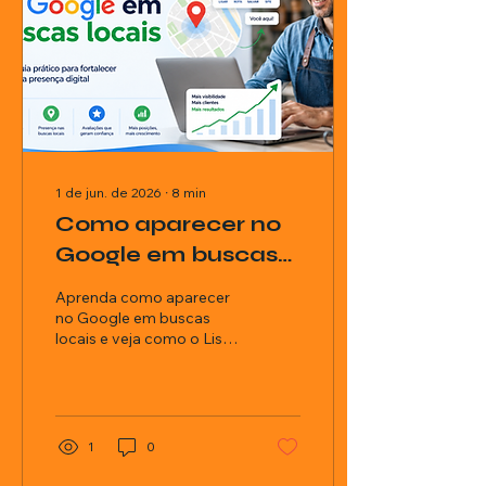
1 de jun. de 2026
∙
8
min
Como aparecer no
Google em buscas
locais: veja como
Aprenda como aparecer
fortalecer sua
no Google em buscas
locais e veja como o Lista
presença digital
Empresa BR ajuda
empresas a fortalecerem
sua presença digital.
1
0