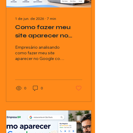
1 de jun. de 2026
∙
7
min
Como fazer meu
site aparecer no
Google: guia prático
Empresário analisando
para empresas
como fazer meu site
aparecer no Google com
estratégias de SEO e
presença digital
0
0