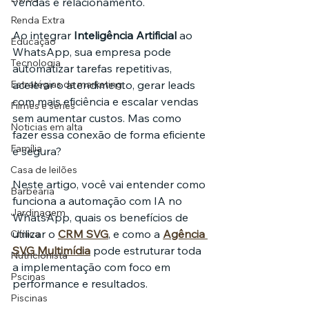
vendas e relacionamento.
Renda Extra
Ao integrar 
Inteligência Artificial
 ao 
Educação
WhatsApp, sua empresa pode 
Tecnologia
automatizar tarefas repetitivas, 
Estratégias de marketing
acelerar o atendimento, gerar leads 
com mais eficiência e escalar vendas 
Filmes e séries
sem aumentar custos. Mas como 
Noticias em alta
fazer essa conexão de forma eficiente 
Família
e segura?
Casa de leilões
Neste artigo, você vai entender como 
Barbearia
funciona a automação com IA no 
Jardinagem
WhatsApp, quais os benefícios de 
utilizar o 
CRM SVG
, e como a 
Agência 
Clínica
SVG Multimídia
 pode estruturar toda 
Nutricionista
a implementação com foco em 
Pscinas
performance e resultados.
Piscinas