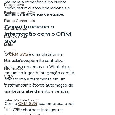
melhora a experiência do cliente, 
Progressiva
como reduz custos operacionais e 
Fachadas em ACM
aumenta a eficiência da equipe.
Placas Comerciais
Como funciona a 
Sartori Mídias
integração com o CRM 
Marka da Paz
SVG
Estilo
CrossFit
O 
CRM SVG
 é uma plataforma 
robusta que permite centralizar 
Mangata CrossFit
todas as conversas do WhatsApp 
Informação
em um só lugar. A integração com IA 
CRLV
transforma a ferramenta em um 
Envelopamento de carros
sistema completo de automação de 
marketing, atendimento e vendas.
SVG Multimídia
Salão Michele Castro
Com o 
CRM SVG
, sua empresa pode:
Colchões
Criar chatbots inteligentes 