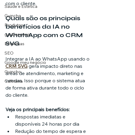
com o cliente.
Saúde e Estética
Guincho
Quais são os principais 
Produtos
benefícios da IA no 
WhatsApp com o CRM 
gastronomia
SVG
Empresas
SEO
Integrar a IA ao WhatsApp usando o 
Google meu negócio
CRM SVG
 gera impacto direto nas 
Guincho
áreas de atendimento, marketing e 
vendas. Isso porque o sistema atua 
Cafeteria
de forma ativa durante todo o ciclo 
do cliente.
Veja os principais benefícios:
Respostas imediatas e 
disponíveis 24 horas por dia
Redução do tempo de espera e 