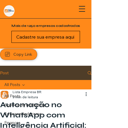
Mais de 1250 empresas cadastradas
Cadastre sua empresa aqui
Copy Link
Post
All Posts
Lista Empresa BR
All Posts
3 min de leitura
Automação no
Agência de marketing
WhatsApp com
Empreendedorismo
Finanças
Inteligência Artificial: