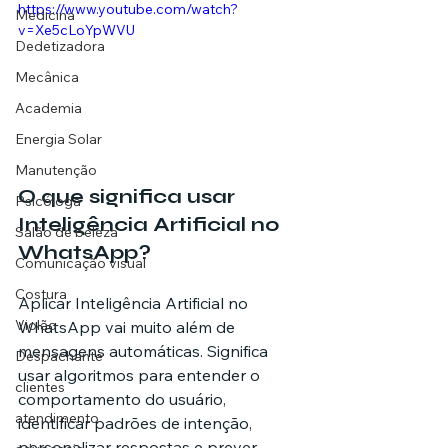
https://www.youtube.com/watch?
Medicina
v=Xe5cLoYpWVU
Dedetizadora
Mecânica
Academia
Energia Solar
Manutenção
O que significa usar 
Psicóloga
Inteligência Artificial no 
Salão de beleza
WhatsApp?
Comunicação visual
Costura
Aplicar Inteligência Artificial no 
Violão
WhatsApp vai muito além de 
mensagens automáticas. Significa 
Despachante
usar algoritmos para entender o 
clientes
comportamento do usuário, 
atendimento
identificar padrões de intenção, 
personalizar respostas e prever 