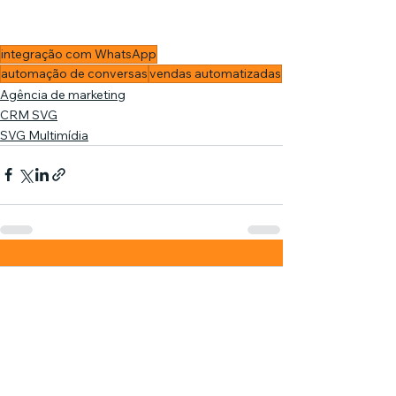
integração com WhatsApp
automação de conversas
vendas automatizadas
Agência de marketing
CRM SVG
SVG Multimídia
Comentários
0.0 / 5 (0)
Comente e avalie