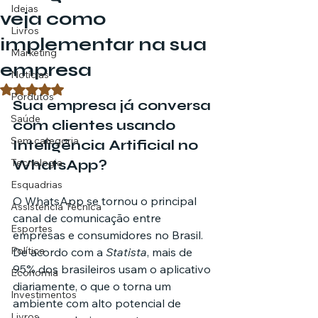
Ideias
veja como
Livros
implementar na sua
Marketing
empresa
Notícias
Avaliado com NaN de 5 estrelas.
Pordutos
Sua empresa já conversa 
Saúde
com clientes usando 
Sem categoria
Inteligência Artificial no 
Tecnologia
WhatsApp?
Esquadrias
O WhatsApp se tornou o principal 
Assistencia Técnica
canal de comunicação entre 
Esportes
empresas e consumidores no Brasil. 
Política
De acordo com a 
Statista
, mais de 
95% dos brasileiros usam o aplicativo 
Economia
diariamente, o que o torna um 
Investimentos
ambiente com alto potencial de 
Livros