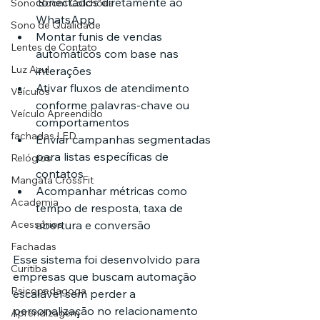
conectados diretamente ao 
Sono Boom Colchões
WhatsApp
Sono de Qualidade
Montar funis de vendas 
Lentes de Contato
automáticos com base nas 
Luz Azul
interações
Ativar fluxos de atendimento 
Veículos
conforme palavras-chave ou 
Veículo Apreendido
comportamentos
fachadas LED
Enviar campanhas segmentadas 
para listas específicas de 
Relógios
contatos
Mangata CrossFit
Acompanhar métricas como 
Academia
tempo de resposta, taxa de 
abertura e conversão
Acessórios
Fachadas
Esse sistema foi desenvolvido para 
Curitiba
empresas que buscam automação 
Psicopedagoga
escalável sem perder a 
personalização no relacionamento 
Aprendizagem