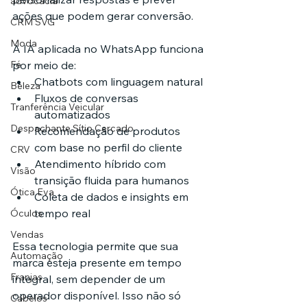
advocacia
ações que podem gerar conversão.
CRM SVG
Moda
A IA aplicada no WhatsApp funciona 
por meio de:
Fé
Chatbots com linguagem natural
Beleza
Fluxos de conversas 
Tranferência Veicular
automatizados
Despachante Sítio Cercado
Recomendação de produtos 
com base no perfil do cliente
CRV
Atendimento híbrido com 
Visão
transição fluida para humanos
Ótica Eva
Coleta de dados e insights em 
tempo real
Óculos
Vendas
Essa tecnologia permite que sua 
Automação
marca esteja presente em tempo 
Franjas
integral, sem depender de um 
operador disponível. Isso não só 
Cabelos