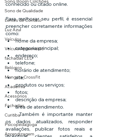
Sono Boom Colchões
conhecido ou citado online.
Sono de Qualidade
Para melhorar seu perfil, é essencial 
Lentes de Contato
preencher corretamente informações 
Luz Azul
como:
Veículos
nome da empresa;
categoria principal;
Veículo Apreendido
endereço;
fachadas LED
telefone;
Relógios
horário de atendimento;
Mangata CrossFit
site;
produtos ou serviços;
Academia
fotos;
Acessórios
descrição da empresa;
Fachadas
área de atendimento.
	Também é importante manter 
Curitiba
os dados atualizados, responder 
Psicopedagoga
avaliações, publicar fotos reais e 
Aprendizagem
incentivar clientes satisfeitos a 