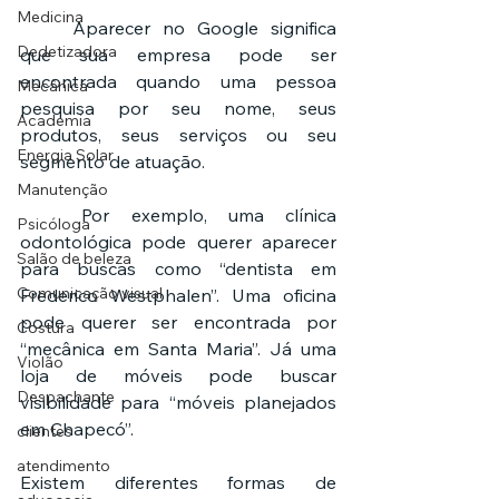
Medicina
	Aparecer no Google significa 
Dedetizadora
que sua empresa pode ser 
encontrada quando uma pessoa 
Mecânica
pesquisa por seu nome, seus 
Academia
produtos, seus serviços ou seu 
Energia Solar
segmento de atuação.
Manutenção
	Por exemplo, uma clínica 
Psicóloga
odontológica pode querer aparecer 
Salão de beleza
para buscas como “dentista em 
Comunicação visual
Frederico Westphalen”. Uma oficina 
pode querer ser encontrada por 
Costura
“mecânica em Santa Maria”. Já uma 
Violão
loja de móveis pode buscar 
Despachante
visibilidade para “móveis planejados 
em Chapecó”.
clientes
atendimento
Existem diferentes formas de 