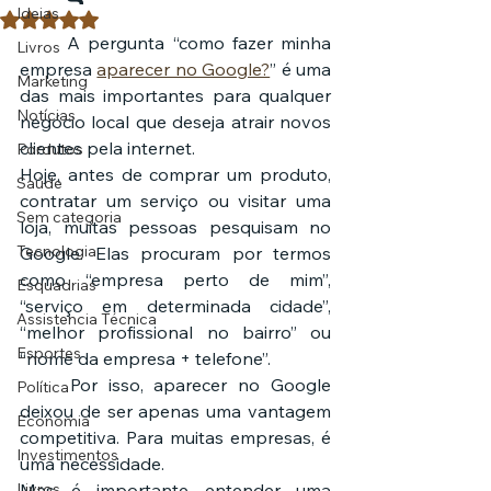
Ideias
Avaliado com NaN de 5 estrelas.
	A pergunta “como fazer minha 
Livros
empresa 
aparecer no Google?
” é uma 
Marketing
das mais importantes para qualquer 
Notícias
negócio local que deseja atrair novos 
clientes pela internet.
Pordutos
Hoje, antes de comprar um produto, 
Saúde
contratar um serviço ou visitar uma 
Sem categoria
loja, muitas pessoas pesquisam no 
Tecnologia
Google. Elas procuram por termos 
como “empresa perto de mim”, 
Esquadrias
“serviço em determinada cidade”, 
Assistencia Técnica
“melhor profissional no bairro” ou 
Esportes
“nome da empresa + telefone”.
	Por isso, aparecer no Google 
Política
deixou de ser apenas uma vantagem 
Economia
competitiva. Para muitas empresas, é 
Investimentos
uma necessidade.
Livros
Mas é importante entender uma 