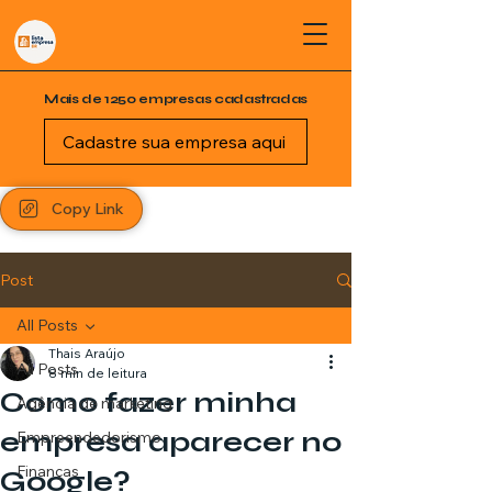
Mais de 1250 empresas cadastradas
Cadastre sua empresa aqui
Copy Link
Post
All Posts
Thais Araújo
All Posts
8 min de leitura
Como fazer minha
Agência de marketing
empresa aparecer no
Empreendedorismo
Finanças
Google?