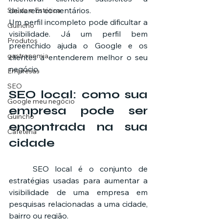
deixarem comentários.
Saúde e Estética
Um perfil incompleto pode dificultar a 
Guincho
visibilidade. Já um perfil bem 
Produtos
preenchido ajuda o Google e os 
gastronomia
clientes a entenderem melhor o seu 
negócio.
Empresas
SEO
SEO local: como sua 
Google meu negócio
empresa pode ser 
Guincho
encontrada na sua 
Cafeteria
cidade
	SEO local é o conjunto de 
estratégias usadas para aumentar a 
visibilidade de uma empresa em 
pesquisas relacionadas a uma cidade, 
bairro ou região.