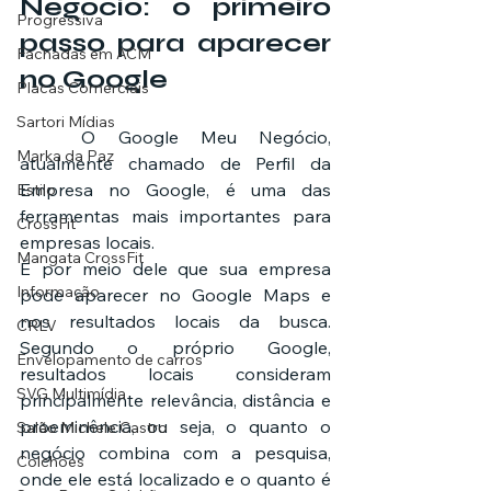
Negócio: o primeiro 
Progressiva
passo para aparecer 
Fachadas em ACM
no Google
Placas Comerciais
Sartori Mídias
	O Google Meu Negócio, 
Marka da Paz
atualmente chamado de Perfil da 
Empresa no Google, é uma das 
Estilo
ferramentas mais importantes para 
CrossFit
empresas locais.
Mangata CrossFit
É por meio dele que sua empresa 
Informação
pode aparecer no Google Maps e 
nos resultados locais da busca. 
CRLV
Segundo o próprio Google, 
Envelopamento de carros
resultados locais consideram 
SVG Multimídia
principalmente relevância, distância e 
proeminência, ou seja, o quanto o 
Salão Michele Castro
negócio combina com a pesquisa, 
Colchões
onde ele está localizado e o quanto é 