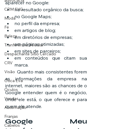
advocacia
aparecer no Google:
CRM SVG
no resultado orgânico da busca;
no Google Maps;
Moda
no perfil da empresa;
Fé
em artigos de blog;
Beleza
em diretórios de empresas;
em páginas otimizadas;
Tranferência Veicular
em sites de parceiros;
Despachante Sítio Cercado
em conteúdos que citam sua 
CRV
marca.
	Quanto mais consistentes forem 
Visão
as informações da empresa na 
Ótica Eva
internet, maiores são as chances de o 
Óculos
Google entender quem é o negócio, 
Vendas
onde ele está, o que oferece e para 
quem ele atende.
Automação
Franjas
Google Meu 
Cabelos