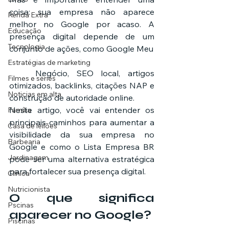
coisa: sua empresa não aparece 
Renda Extra
melhor no Google por acaso. A 
Educação
presença digital depende de um 
Tecnologia
conjunto de ações, como G
Estratégias de marketing
	Negócio, SEO local, artigos 
Filmes e séries
otimizados, backlinks, citações NAP e 
Noticias em alta
construção de autoridade online.
Neste artigo, você vai entender os 
Família
principais caminhos para aumentar a 
Casa de leilões
visibilidade da sua empresa no 
Barbearia
Google e como o Lista Empresa BR 
Jardinagem
pode ser uma alternativa estratégica 
para fortalecer sua presença digital.
Clínica
Nutricionista
O que significa 
Pscinas
aparecer no Google?
Piscinas