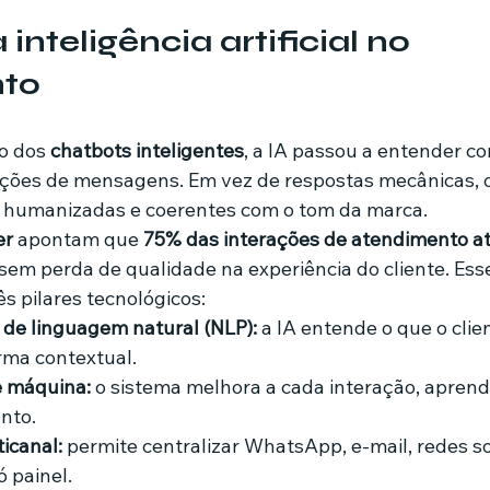
inteligência artificial no 
nto
o dos 
chatbots inteligentes
, a IA passou a entender co
ções de mensagens. Em vez de respostas mecânicas, os
 humanizadas e coerentes com o tom da marca.
er
 apontam que 
75% das interações de atendimento at
 sem perda de qualidade na experiência do cliente. Ess
s pilares tecnológicos:
de linguagem natural (NLP):
 a IA entende o que o clien
rma contextual.
 máquina:
 o sistema melhora a cada interação, apren
nto.
icanal:
 permite centralizar WhatsApp, e-mail, redes so
 painel.