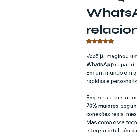
WhatsAp
Estratégias de marketing
Fil
relacio
Jardinagem
Clínica
Nut
Avaliado com NaN 
Você já imaginou um
WhatsApp
 capaz d
Em um mundo em que 
rápidas e personali
Empresas que autom
70% maiores
, segun
conexões reais, mes
Mas como essa tecno
integrar inteligênci