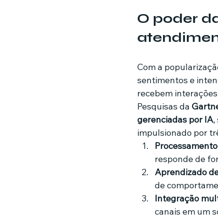
O poder da 
atendime
Com a popularizaçã
sentimentos e inten
recebem interações
Pesquisas da 
Gartn
gerenciadas por IA
,
impulsionado por trê
Processamento 
responde de fo
Aprendizado de
de comportame
Integração mult
canais em um só