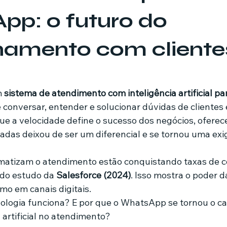
p: o futuro do
mes e séries
Noticias em alta
Família
Casa de leilões
namento com cliente
ricionista
de 5 estrelas.
 
sistema de atendimento com inteligência artificial pa
e conversar, entender e solucionar dúvidas de cliente
a velocidade define o sucesso dos negócios, oferece
zadas deixou de ser um diferencial e se tornou uma exi
atizam o atendimento estão conquistando taxas de c
do estudo da 
Salesforce (2024)
. Isso mostra o poder d
mo em canais digitais.
logia funciona? E por que o WhatsApp se tornou o can
a artificial no atendimento?