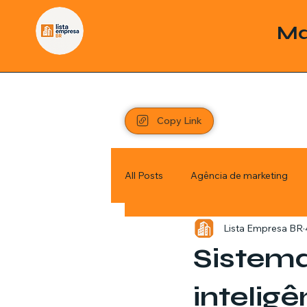
Ma
Copy Link
All Posts
Agência de marketing
Lista Empresa BR
Pordutos
Saúde
Sem c
Sistem
Política
Economia
Inve
inteligê