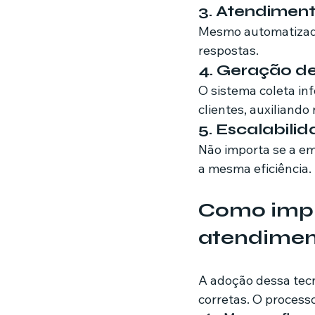
3. Atendimen
Mesmo automatizado
respostas.
4. Geração de
O sistema coleta in
clientes, auxiliand
5. Escalabili
Não importa se a e
a mesma eficiência.
Como impl
atendimen
A adoção dessa tecn
corretas. O processo 