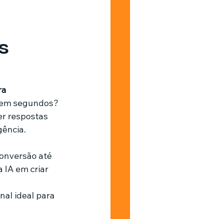
Barbearia
s
ra 
s em segundos? 
r respostas 
gência.
onversão até 
a IA em criar 
al ideal para 