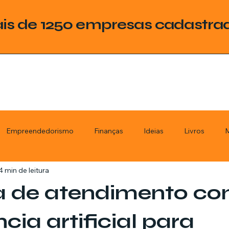
is de 1250 empresas cadastra
Empreendedorismo
Finanças
Ideias
Livros
M
4 min de leitura
ategoria
Tecnologia
Esquadrias
Assistencia Técnica
a de atendimento c
stimentos
Livros
Renda Extra
Educação
Tecno
ncia artificial para