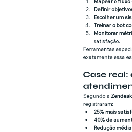
Mapear o fluxo 
Definir objetivo
Escolher um sis
Treinar o bot c
Monitorar métr
satisfação.
Ferramentas especia
exatamente essa es
Case real:
atendime
Segundo a 
Zendesk
registraram:
25% mais satisf
40% de aument
Redução média 