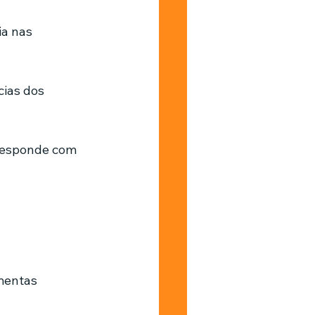
a nas 
ias dos 
responde com 
mentas 