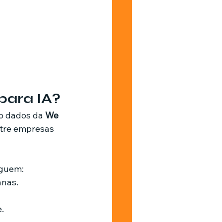
para IA?
 dados da 
We 
ntre empresas 
eguem:
anas.
.