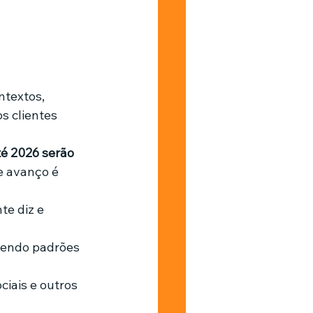
ntextos, 
 clientes 
é 2026 serão 
e avanço é 
te diz e 
dendo padrões 
ciais e outros 