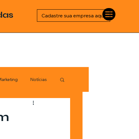
das
Cadastre sua empresa aqui
arketing
Notícias
Esportes
om
logia