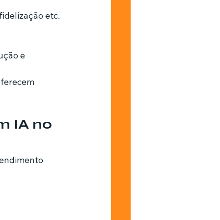
idelização etc.
ução e 
oferecem 
 IA no 
tendimento 