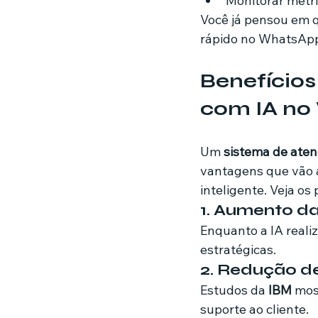
Monitorar métri
Você já pensou em 
rápido no WhatsApp?
Benefícios
com IA no
Um 
sistema de aten
vantagens que vão 
inteligente. Veja os 
1. Aumento d
Enquanto a IA real
estratégicas.
2. Redução d
Estudos da 
IBM
 mos
suporte ao cliente.