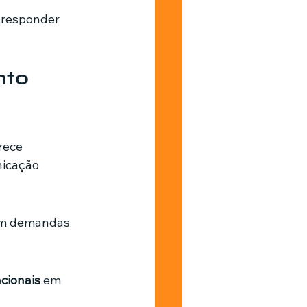
 responder 
to 
rece 
icação 
em demandas 
cionais
 em 