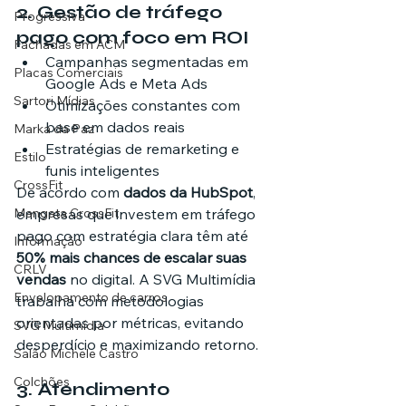
2. Gestão de tráfego 
Progressiva
pago com foco em ROI
Fachadas em ACM
Campanhas segmentadas em 
Placas Comerciais
Google Ads e Meta Ads
Sartori Mídias
Otimizações constantes com 
base em dados reais
Marka da Paz
Estratégias de remarketing e 
Estilo
funis inteligentes
CrossFit
De acordo com 
dados da HubSpot
, 
Mangata CrossFit
empresas que investem em tráfego 
pago com estratégia clara têm até 
Informação
50% mais chances de escalar suas 
CRLV
vendas
 no digital. A SVG Multimídia 
Envelopamento de carros
trabalha com metodologias 
orientadas por métricas, evitando 
SVG Multimídia
desperdício e maximizando retorno.
Salão Michele Castro
Colchões
3. Atendimento 