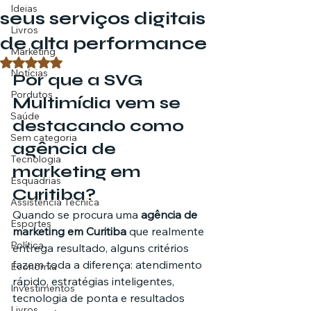
Ideias
seus serviços digitais
Livros
de alta performance
Marketing
Avaliado com NaN de 5 estrelas.
Notícias
Por que a SVG 
Pordutos
Multimídia vem se 
Saúde
destacando como 
Sem categoria
agência de 
Tecnologia
marketing em 
Esquadrias
Curitiba?
Assistencia Técnica
Quando se procura uma 
agência de 
Esportes
marketing em Curitiba
 que realmente 
Política
entrega resultado, alguns critérios 
fazem toda a diferença: atendimento 
Economia
rápido, estratégias inteligentes, 
Investimentos
tecnologia de ponta e resultados 
Livros