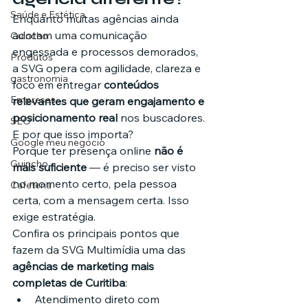
Saúde e Estética
Enquanto muitas agências ainda 
adotam uma comunicação 
Guincho
engessada e processos demorados, 
Produtos
a SVG opera com agilidade, clareza e 
gastronomia
foco em entregar 
conteúdos 
Empresas
relevantes que geram engajamento e 
posicionamento real
 nos buscadores.
SEO
E por que isso importa?
Google meu negócio
Porque ter presença online 
não é 
Guincho
mais suficiente
 — é preciso ser visto 
no momento certo, pela pessoa 
Cafeteria
certa, com a mensagem certa. Isso 
exige estratégia.
Confira os principais pontos que 
fazem da SVG Multimídia uma das 
agências de marketing mais 
completas de Curitiba
:
Atendimento direto com 