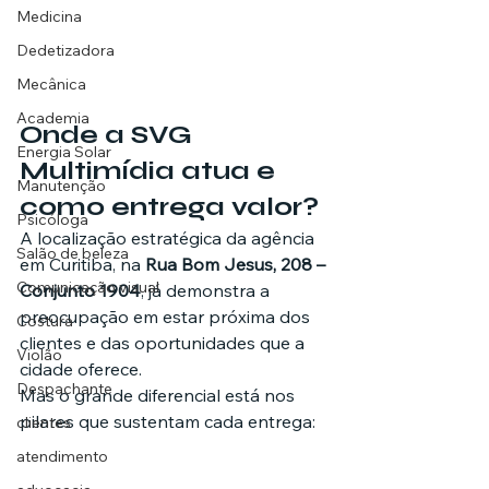
Medicina
Dedetizadora
Mecânica
Academia
Onde a SVG 
Energia Solar
Multimídia atua e 
Manutenção
como entrega valor?
Psicóloga
A localização estratégica da agência 
Salão de beleza
em Curitiba, na 
Rua Bom Jesus, 208 – 
Comunicação visual
Conjunto 1904
, já demonstra a 
preocupação em estar próxima dos 
Costura
clientes e das oportunidades que a 
Violão
cidade oferece.
Despachante
Mas o grande diferencial está nos 
pilares que sustentam cada entrega:
clientes
atendimento