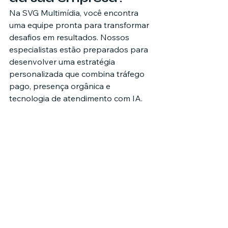
Na SVG Multimídia, você encontra 
uma equipe pronta para transformar 
desafios em resultados. Nossos 
especialistas estão preparados para 
desenvolver uma estratégia 
personalizada que combina tráfego 
pago, presença orgânica e 
tecnologia de atendimento com IA.
Acesse agora o site 
svgmultimidia.com.br
 e fale com um 
especialista. O próximo case de 
sucesso pode ser o seu.
Curitiba
Agência de marketing