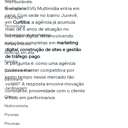
mensuráveis.
É aí que a SVG Multimídia entra em 
Renda Extra
cena. Com sede no bairro Juvevê, 
Educação
em 
Curitiba
, a agência já acumula 
Tecnologia
mais de 6 anos de atuação no 
Estratégias de marketing
mercado digital, desenvolvendo 
soluções completas em 
marketing 
Filmes e séries
digital, construção de sites e gestão 
Noticias em alta
de tráfego pago
.
Família
A pergunta é: como uma agência 
pode se manter competitiva por 
Casa de leilões
tanto tempo nesse mercado tão 
Barbearia
volátil? A resposta envolve inovação 
Jardinagem
constante, proximidade com o cliente 
Clínica
e foco em performance.
Nutricionista
Pscinas
Piscinas