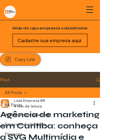
Mais de 1250 empresas cadastradas
Cadastre sua empresa aqui
Copy Link
Post
All Posts
Lista Empresa BR
All Posts
4 min de leitura
Agência de marketing
Agência de marketing
em Curitiba: conheça
Empreendedorismo
Finanças
a SVG Multimídia e