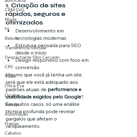
advocacia
1. Criação de sites 
CRM SVG
rápidos, seguros e 
Moda
otimizados
Fé
Desenvolvimento em 
tecnologias modernas
Beleza
Estrutura pensada para SEO 
Tranferência Veicular
desde o início
Despachante Sítio Cercado
Design responsivo com foco em 
CRV
conversão
Mesmo que você já tenha um site, 
Visão
será que ele está adequado aos 
Ótica Eva
padrões atuais de 
performance e 
Óculos
usabilidade exigidos pelo Google
? 
Em muitos casos, só uma análise 
Vendas
técnica profunda pode revelar 
Automação
gargalos que afetam o 
Franjas
ranqueamento.
Cabelos