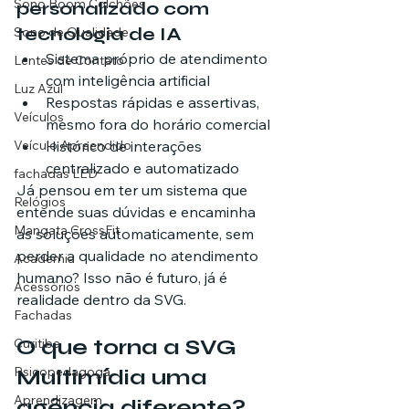
Sono Boom Colchões
personalizado com 
tecnologia de IA
Sono de Qualidade
Sistema próprio de atendimento 
Lentes de Contato
com inteligência artificial
Luz Azul
Respostas rápidas e assertivas, 
Veículos
mesmo fora do horário comercial
Veículo Apreendido
Histórico de interações 
centralizado e automatizado
fachadas LED
Já pensou em ter um sistema que 
Relógios
entende suas dúvidas e encaminha 
Mangata CrossFit
as soluções automaticamente, sem 
perder a qualidade no atendimento 
Academia
humano? Isso não é futuro, já é 
Acessórios
realidade dentro da SVG.
Fachadas
O que torna a SVG 
Curitiba
Psicopedagoga
Multimídia uma 
Aprendizagem
agência diferente?