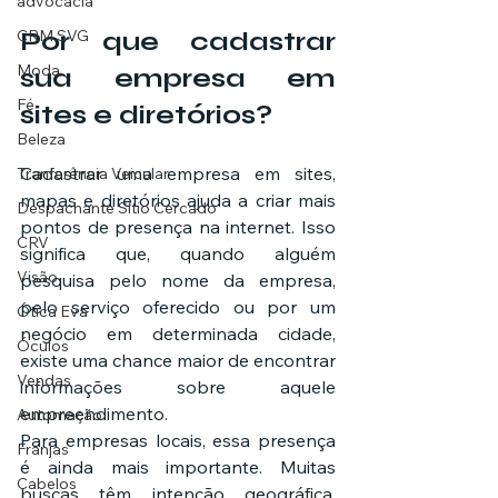
advocacia
Por que cadastrar 
CRM SVG
Moda
sua empresa em 
Fé
sites e diretórios?
Beleza
Cadastrar uma empresa em sites, 
Tranferência Veicular
mapas e diretórios ajuda a criar mais 
Despachante Sítio Cercado
pontos de presença na internet. Isso 
CRV
significa que, quando alguém 
Visão
pesquisa pelo nome da empresa, 
pelo serviço oferecido ou por um 
Ótica Eva
negócio em determinada cidade, 
Óculos
existe uma chance maior de encontrar 
Vendas
informações sobre aquele 
empreendimento.
Automação
Para empresas locais, essa presença 
Franjas
é ainda mais importante. Muitas 
Cabelos
buscas têm intenção geográfica, 