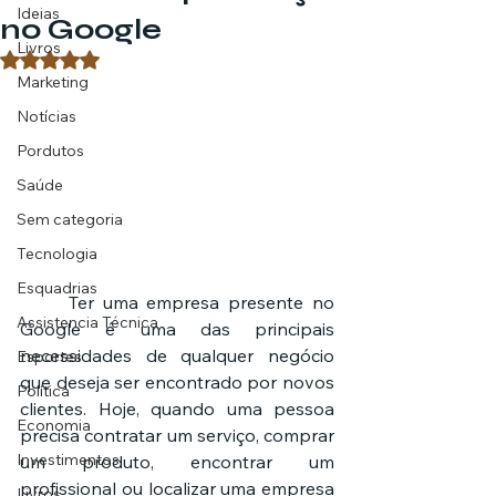
Ideias
no Google
Livros
Avaliado com NaN de 5 estrelas.
Marketing
Notícias
Pordutos
Saúde
Sem categoria
Tecnologia
Esquadrias
	Ter uma empresa presente no 
Assistencia Técnica
Google é uma das principais 
necessidades de qualquer negócio 
Esportes
que deseja ser encontrado por novos 
Política
clientes. Hoje, quando uma pessoa 
Economia
precisa contratar um serviço, comprar 
Investimentos
um produto, encontrar um 
profissional ou localizar uma empresa 
Livros