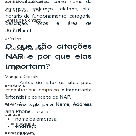
dados atualizados, como nome da 
Sono Boom Colchões
empresa, endereço, telefone, site, 
Sono de Qualidade
horário de funcionamento, categoria, 
Lentes de Contato
descrição, fotos e área de 
Luz Azul
atendimento.
Veículos
O que são citações 
Veículo Apreendido
NAP e por que elas 
fachadas LED
importam?
Relógios
Mangata CrossFit
	Antes de listar os sites para 
Academia
cadastrar sua empresa
, é importante 
Acessórios
entender o conceito de 
NAP
.
NAP é a sigla para 
Name, Address 
Fachadas
and Phone
, ou seja:
Curitiba
nome da empresa;
Psicopedagoga
endereço;
telefone.
Aprendizagem