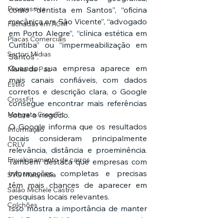
Progressiva
como “dentista em Santos”, “oficina 
mecânica em São Vicente”, “advogado 
Fachadas em ACM
em Porto Alegre”, “clínica estética em 
Placas Comerciais
Curitiba” ou “impermeabilização em 
Sartori Mídias
Santos”.
Quando sua empresa aparece em 
Marka da Paz
mais canais confiáveis, com dados 
Estilo
corretos e descrição clara, o Google 
CrossFit
consegue encontrar mais referências 
sobre o negócio.
Mangata CrossFit
O Google informa que os resultados 
Informação
locais consideram principalmente 
CRLV
relevância, distância e proeminência. 
Envelopamento de carros
Também destaca que empresas com 
informações completas e precisas 
SVG Multimídia
têm mais chances de aparecer em 
Salão Michele Castro
pesquisas locais relevantes.
Colchões
Isso mostra a importância de manter 