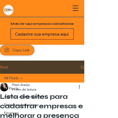
Mais de 1250 empresas cadastradas
Cadastre sua empresa aqui
Copy Link
Post
All Posts
Thais Araújo
All Posts
11 min de leitura
Lista de sites para
Agência de marketing
cadastrar empresas e
Empreendedorismo
Finanças
melhorar a presença