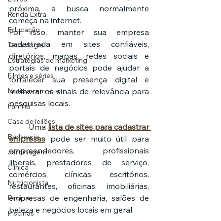
próxima, a busca normalmente 
Renda Extra
começa na internet.
Educação
Por isso, manter sua empresa 
cadastrada em sites confiáveis, 
Tecnologia
diretórios, mapas, redes sociais e 
Estratégias de marketing
portais de negócios pode ajudar a 
Filmes e séries
fortalecer sua presença digital e 
melhorar os sinais de relevância para 
Noticias em alta
pesquisas locais.
Família
Casa de leilões
	Uma 
lista de sites para cadastrar 
Barbearia
empresas
 pode ser muito útil para 
empreendedores, profissionais 
Jardinagem
liberais, prestadores de serviço, 
Clínica
comércios, clínicas, escritórios, 
Nutricionista
restaurantes, oficinas, imobiliárias, 
empresas de engenharia, salões de 
Pscinas
beleza e negócios locais em geral.
Piscinas