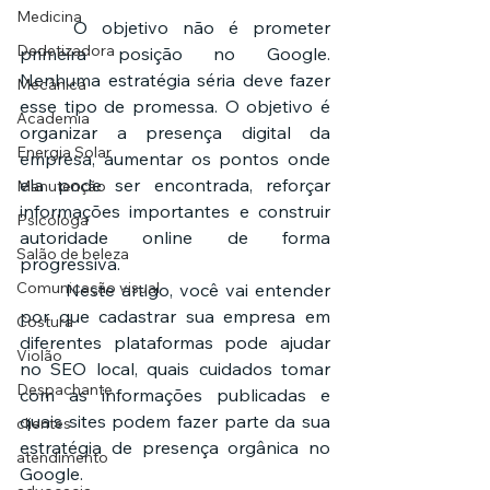
Medicina
	O objetivo não é prometer 
Dedetizadora
primeira posição no Google. 
Nenhuma estratégia séria deve fazer 
Mecânica
esse tipo de promessa. O objetivo é 
Academia
organizar a presença digital da 
Energia Solar
empresa, aumentar os pontos onde 
ela pode ser encontrada, reforçar 
Manutenção
informações importantes e construir 
Psicóloga
autoridade online de forma 
Salão de beleza
progressiva.
Comunicação visual
	Neste artigo, você vai entender 
por que cadastrar sua empresa em 
Costura
diferentes plataformas pode ajudar 
Violão
no SEO local, quais cuidados tomar 
Despachante
com as informações publicadas e 
quais sites podem fazer parte da sua 
clientes
estratégia de presença orgânica no 
atendimento
Google.