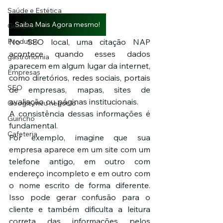
Saúde e Estética
Saiba Mais Agora mesmo!
Guincho
No SEO local, uma citação NAP 
Produtos
acontece quando esses dados 
gastronomia
aparecem em algum lugar da internet, 
Empresas
como diretórios, redes sociais, portais 
SEO
de empresas, mapas, sites de 
avaliação ou páginas institucionais.
Google meu negócio
A consistência dessas informações é 
Guincho
fundamental.
Cafeteria
Por exemplo, imagine que sua 
empresa aparece em um site com um 
telefone antigo, em outro com 
endereço incompleto e em outro com 
o nome escrito de forma diferente. 
Isso pode gerar confusão para o 
cliente e também dificulta a leitura 
correta das informações pelos 