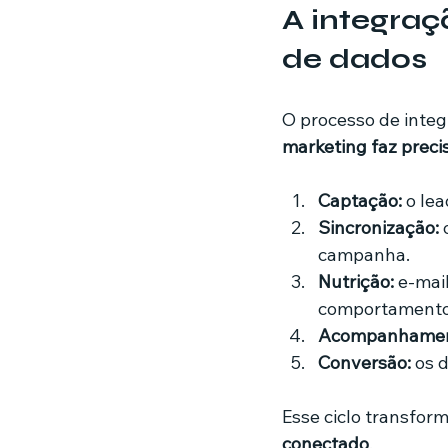
A integraç
de dados
O processo de integ
marketing faz preci
Captação:
 o le
Sincronização:
 
campanha.
Nutrição:
 e-mai
comportamento 
Acompanhamen
Conversão:
 os 
Esse ciclo transfor
conectado
.