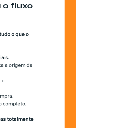
o fluxo 
tudo o que o 
ais.
a a origem da 
 o 
ompra.
o completo.
as totalmente 