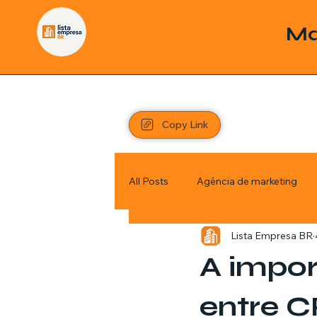
Ma
Copy Link
All Posts
Agência de marketing
Lista Empresa BR
Pordutos
Saúde
Sem c
A impor
Política
Economia
Inve
entre 