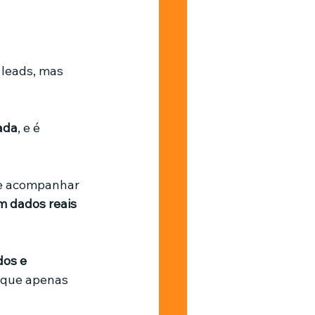
Barbearia
 leads, mas 
ada
, e é 
te acompanhar 
 dados reais 
os e 
 que apenas 