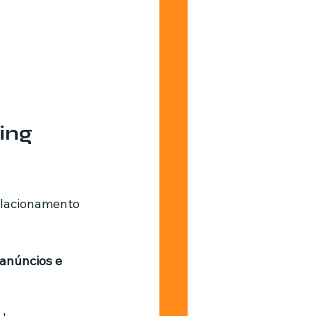
ing 
elacionamento 
anúncios e 