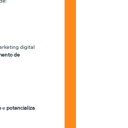
de:
keting digital 
ento de 
o
 e 
potencializa 