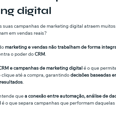
ng digital
mes e séries
Noticias em alta
Família
Casa de leilões
de 5 estrelas.
as suas campanhas de marketing digital atraem muitos
mam em vendas reais? 
ricionista
do 
marketing e vendas não trabalham de forma integr
ntra o poder do 
CRM
.
CRM e campanhas de marketing digital
 é o que permi
o clique até a compra, garantindo 
decisões baseadas em
 resultados
.
ntende que 
a conexão entre automação, análise de dad
l
 é o que separa campanhas que performam daquelas