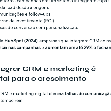
ansforma campanhas em um sistema inteligente capaz 
a lead desde a origem.
municações e follow-ups.
torno de investimento (ROI).
xas de conversão com personalização.
a 
HubSpot (2024)
, empresas que integram CRM ao mar
ência nas campanhas
 e 
aumentam em até 29% o fecham
tegrar CRM e marketing é 
al para o crescimento
CRM e marketing digital 
elimina falhas de comunicaçã
 tempo real.