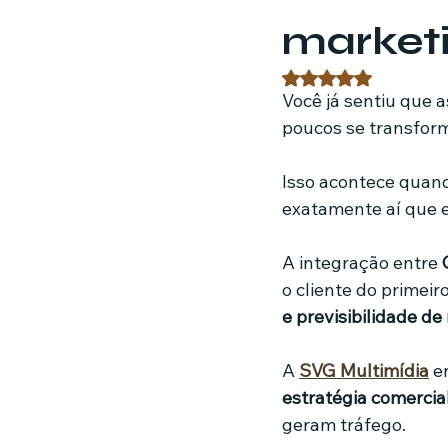
marketi
Estratégias de marketing
Fil
Avaliado com NaN 
Você já sentiu que 
poucos se transfor
Jardinagem
Clínica
Nut
Isso acontece quan
exatamente aí que e
A integração entre 
o cliente do primeir
e previsibilidade de
A 
SVG Multimídia
 e
estratégia comercia
geram tráfego. 