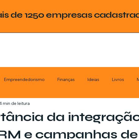
is de 1250 empresas cadastra
Empreendedorismo
Finanças
Ideias
Livros
M
4 min de leitura
ategoria
Tecnologia
Esquadrias
Assistencia Técnica
tância da integraçã
stimentos
Livros
Renda Extra
Educação
Tecno
CRM e campanhas de