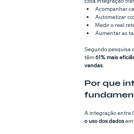
Essa integração tr
Acompanhar cad
Automatizar co
Medir o real re
Aumentar as ta
Segundo pesquisa d
têm 
61% mais efici
vendas
.
Por que in
fundament
A integração entre 
o uso dos dados
 em