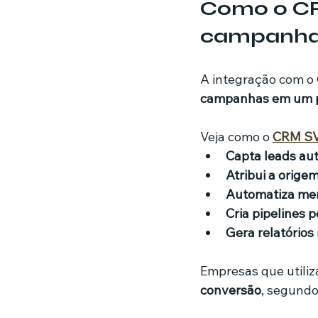
Como o CR
campanh
A integração com o
campanhas em um pr
Veja como o 
CRM S
Capta leads a
Atribui a orige
Automatiza me
Cria pipelines 
Gera relatórios 
Empresas que utili
conversão
, segundo