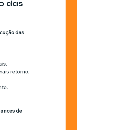
 das 
cução das 
is.
ais retorno.
nte.
ances de 