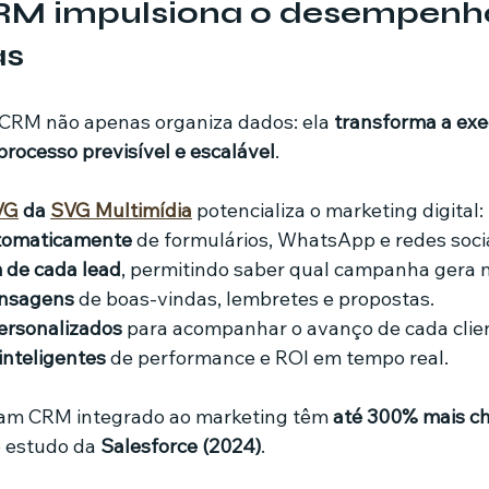
M impulsiona o desempenho
as
 CRM não apenas organiza dados: ela 
transforma a exe
ocesso previsível e escalável
.
VG
 da 
SVG Multimídia
 potencializa o marketing digital:
utomaticamente
 de formulários, WhatsApp e redes socia
m de cada lead
, permitindo saber qual campanha gera m
nsagens
 de boas-vindas, lembretes e propostas.
personalizados
 para acompanhar o avanço de cada clie
inteligentes
 de performance e ROI em tempo real.
zam CRM integrado ao marketing têm 
até 300% mais ch
 estudo da 
Salesforce (2024)
.