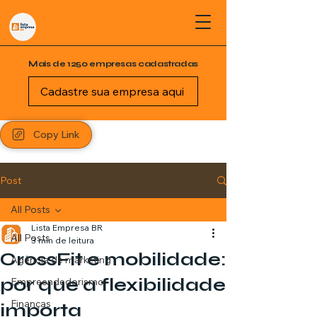
Mais de 1250 empresas cadastradas
Cadastre sua empresa aqui
Copy Link
Post
All Posts
Lista Empresa BR
All Posts
3 min de leitura
CrossFit e mobilidade:
Agência de marketing
por que a flexibilidade
Empreendedorismo
Finanças
importa