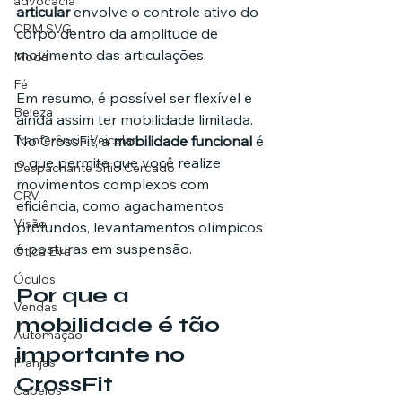
advocacia
articular
 envolve o controle ativo do 
CRM SVG
corpo dentro da amplitude de 
movimento das articulações.
Moda
Fé
Em resumo, é possível ser flexível e 
Beleza
ainda assim ter mobilidade limitada. 
No CrossFit, a 
mobilidade funcional
 é 
Tranferência Veicular
o que permite que você realize 
Despachante Sítio Cercado
movimentos complexos com 
CRV
eficiência, como agachamentos 
Visão
profundos, levantamentos olímpicos 
e posturas em suspensão.
Ótica Eva
Óculos
Por que a 
Vendas
mobilidade é tão 
Automação
importante no 
Franjas
CrossFit
Cabelos