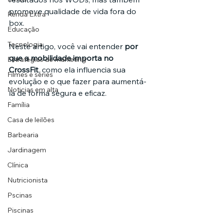
promove qualidade de vida fora do 
Renda Extra
box.
Educação
Tecnologia
Neste artigo, você vai entender 
por 
que a mobilidade importa no 
Estratégias de marketing
CrossFit
, como ela influencia sua 
Filmes e séries
evolução e o que fazer para aumentá-
Noticias em alta
la de forma segura e eficaz.
Família
Casa de leilões
Barbearia
Jardinagem
Clínica
Nutricionista
Pscinas
Piscinas