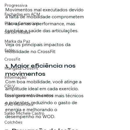
Progressiva
Movimentos mal executados devido 
Fachadas em ACM
à falta de mobilidade comprometem 
não apenas a performance, mas 
Placas Comerciais
também a saúde das articulações.
Sartori Mídias
Marka da Paz
Veja os principais impactos da 
Estilo
mobilidade no CrossFit:
CrossFit
1. Maior eficiência nos 
Mangata CrossFit
movimentos
Informação
Com boa mobilidade, você atinge a 
CRLV
amplitude ideal em cada exercício. 
Isso gera movimentos mais técnicos 
Envelopamento de carros
e potentes, reduzindo o gasto de 
SVG Multimídia
energia e melhorando o 
Salão Michele Castro
desempenho no WOD.
Colchões