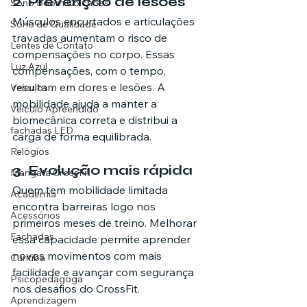
2. Prevenção de lesões
Sono Boom Colchões
Músculos encurtados e articulações 
Sono de Qualidade
travadas aumentam o risco de 
Lentes de Contato
compensações no corpo. Essas 
Luz Azul
compensações, com o tempo, 
resultam em dores e lesões. A 
Veículos
mobilidade ajuda a manter a 
Veículo Apreendido
biomecânica correta e distribui a 
fachadas LED
carga de forma equilibrada.
Relógios
3. Evolução mais rápida
Mangata CrossFit
Quem tem mobilidade limitada 
Academia
encontra barreiras logo nos 
Acessórios
primeiros meses de treino. Melhorar 
Fachadas
essa capacidade permite aprender 
novos movimentos com mais 
Curitiba
facilidade e avançar com segurança 
Psicopedagoga
nos desafios do CrossFit.
Aprendizagem