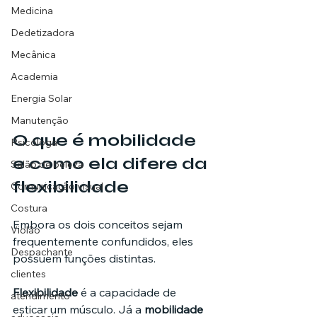
Medicina
Dedetizadora
Mecânica
Academia
Energia Solar
Manutenção
O que é mobilidade 
Psicóloga
e como ela difere da 
Salão de beleza
flexibilidade
Comunicação visual
Costura
Embora os dois conceitos sejam 
Violão
frequentemente confundidos, eles 
Despachante
possuem funções distintas.
clientes
Flexibilidade
 é a capacidade de 
atendimento
esticar um músculo. Já a 
mobilidade 