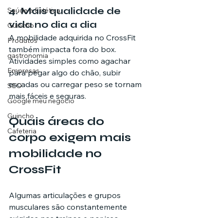
4. Mais qualidade de 
Saúde e Estética
vida no dia a dia
Guincho
A mobilidade adquirida no CrossFit 
Produtos
também impacta fora do box. 
gastronomia
Atividades simples como agachar 
Empresas
para pegar algo do chão, subir 
escadas ou carregar peso se tornam 
SEO
mais fáceis e seguras.
Google meu negócio
Guincho
Quais áreas do 
Cafeteria
corpo exigem mais 
mobilidade no 
CrossFit
Algumas articulações e grupos 
musculares são constantemente 