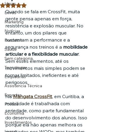
Ideias
Avaliado com NaN de 5 estrelas.
Quando se fala em CrossFit, muita 
Livros
gente pensa apenas em força, 
Marketing
resistência e explosão muscular. No 
Notícias
entanto, um dos pilares que 
sustentam a performance e a 
Pordutos
segurança nos treinos é a 
mobilidade 
Saúde
articular e a flexibilidade muscular
. 
Sem categoria
Sem esses elementos, até os 
Tecnologia
movimentos mais simples podem se 
tornar limitados, ineficientes e até 
Esquadrias
perigosos.
Assistencia Técnica
Esportes
Na 
Mangata CrossFit
, em Curitiba, a 
mobilidade é trabalhada com 
Política
seriedade, como parte fundamental 
Economia
do desenvolvimento dos alunos. Isso 
Investimentos
porque ela não apenas melhora os 
Livros
resultados nos WODs, mas também 