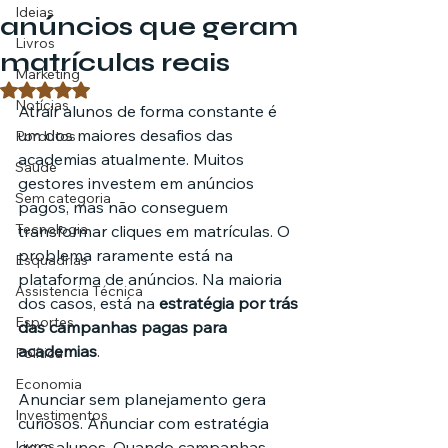
Ideias
anúncios que geram
Livros
matrículas reais
Marketing
Avaliado com NaN de 5 estrelas.
Notícias
Atrair alunos de forma constante é 
um dos maiores desafios das 
Pordutos
academias atualmente. Muitos 
Saúde
gestores investem em anúncios 
Sem categoria
pagos, mas não conseguem 
Tecnologia
transformar cliques em matrículas. O 
problema raramente está na 
Esquadrias
plataforma de anúncios. Na maioria 
Assistencia Técnica
dos casos, está na 
estratégia por trás 
Esportes
das campanhas pagas para 
academias
.
Política
Economia
Anunciar sem planejamento gera 
Investimentos
curiosos. Anunciar com estratégia 
Livros
gera alunos. Quando campanhas 