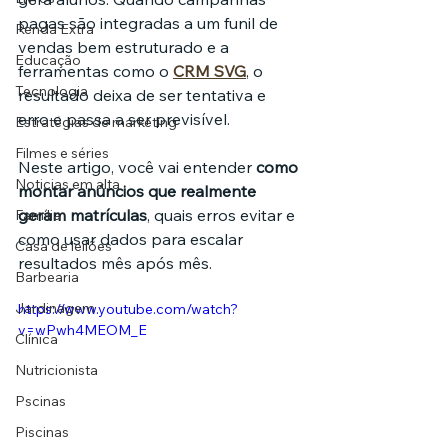
pagas são integradas a um funil de 
Renda Extra
vendas bem estruturado e a 
Educação
ferramentas como o 
CRM SVG
, o 
Tecnologia
resultado deixa de ser tentativa e 
erro e passa a ser previsível.
Estratégias de marketing
Filmes e séries
Neste artigo, você vai entender 
como 
Noticias em alta
montar anúncios que realmente 
geram matrículas
, quais erros evitar e 
Família
como usar dados para escalar 
Casa de leilões
resultados mês após mês.
Barbearia
Jardinagem
https://www.youtube.com/watch?
v=wPwh4MEOM_E
Clínica
Nutricionista
Pscinas
Piscinas