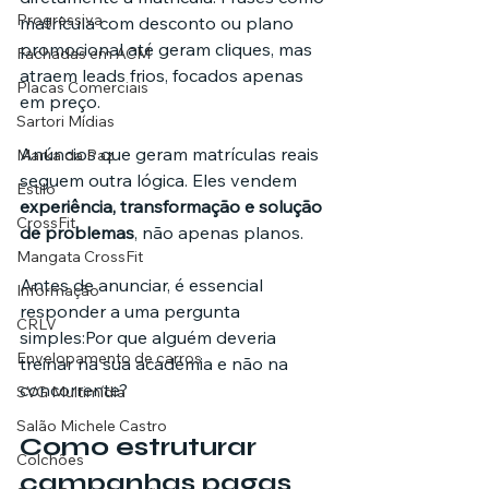
Progressiva
matrícula com desconto ou plano 
promocional até geram cliques, mas 
Fachadas em ACM
atraem leads frios, focados apenas 
Placas Comerciais
em preço.
Sartori Mídias
Anúncios que geram matrículas reais 
Marka da Paz
seguem outra lógica. Eles vendem 
Estilo
experiência, transformação e solução 
CrossFit
de problemas
, não apenas planos.
Mangata CrossFit
Antes de anunciar, é essencial 
Informação
responder a uma pergunta 
CRLV
simples:Por que alguém deveria 
Envelopamento de carros
treinar na sua academia e não na 
concorrente?
SVG Multimídia
Salão Michele Castro
Como estruturar 
Colchões
campanhas pagas 