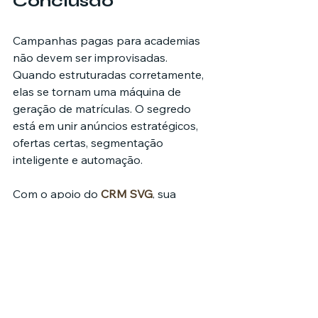
Conclusão
Campanhas pagas para academias 
não devem ser improvisadas. 
Quando estruturadas corretamente, 
elas se tornam uma máquina de 
geração de matrículas. O segredo 
está em unir anúncios estratégicos, 
ofertas certas, segmentação 
inteligente e automação.
Com o apoio do 
CRM SVG
, sua 
academia deixa de depender da 
sorte e passa a trabalhar com 
processos claros, escaláveis e 
mensuráveis.
anúncios para academias
tráfego pago fitness
gerar matrículas
Tecnologia