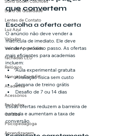
Sono Boom Colchões
que convertem
Sono de Qualidade
Lentes de Contato
Escolha a oferta certa
Luz Azul
O anúncio não deve vender a 
Veículos
matrícula de imediato. Ele deve 
vender o próximo passo. As ofertas 
Veículo Apreendido
mais eficientes para academias 
fachadas LED
incluem:
Relógios
Aula experimental gratuita
Mangata CrossFit
Avaliação física sem custo
Semana de treino grátis
Academia
Desafio de 7 ou 14 dias
Acessórios
Fachadas
Essas ofertas reduzem a barreira de 
entrada e aumentam a taxa de 
Curitiba
conversão.
Psicopedagoga
Aprendizagem
Segmente corretamente 