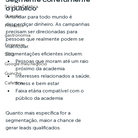
Saúde e Estética
o público
Guincho
Anunciar para todo mundo é 
desperdiçar dinheiro. As campanhas 
Produtos
precisam ser direcionadas para 
gastronomia
pessoas que realmente podem se 
Empresas
matricular.
Segmentações eficientes incluem:
SEO
Pessoas que moram até um raio 
Google meu negócio
próximo da academia
Guincho
Interesses relacionados a saúde, 
fitness e bem estar
Cafeteria
Faixa etária compatível com o 
público da academia
Quanto mais específica for a 
segmentação, maior a chance de 
gerar leads qualificados.