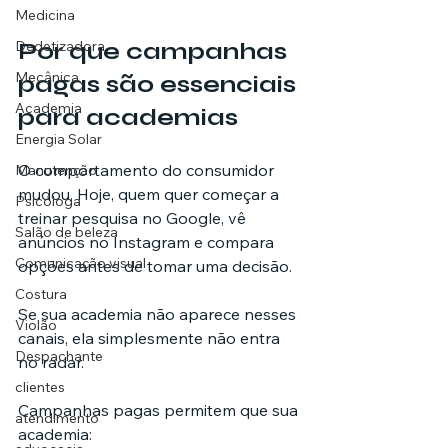
Medicina
Por que campanhas 
Dedetizadora
Mecânica
pagas são essenciais 
Academia
para academias
Energia Solar
O comportamento do consumidor 
Manutenção
mudou. Hoje, quem quer começar a 
Psicóloga
treinar pesquisa no Google, vê 
Salão de beleza
anúncios no Instagram e compara 
Comunicação visual
opções antes de tomar uma decisão. 
Costura
Se sua academia não aparece nesses 
Violão
canais, ela simplesmente não entra 
Despachante
no radar.
clientes
Campanhas pagas permitem que sua 
atendimento
academia: