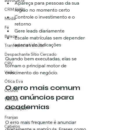
advocacia
Apareça para pessoas da sua 
CRM SVG
região no momento certo
Controle o investimento e o 
Moda
retorno
Fé
Gere leads diariamente
Beleza
Escale matrículas sem depender 
apenas de indicações
Tranferência Veicular
Despachante Sítio Cercado
Quando bem executadas, elas se 
CRV
tornam o principal motor de 
crescimento do negócio.
Visão
Ótica Eva
O erro mais comum 
Óculos
em anúncios para 
Vendas
academias
Automação
Franjas
O erro mais frequente é anunciar 
Cabelos
diretamente a matrícula. Frases como 