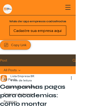
Mais de 1250 empresas cadastradas
Cadastre sua empresa aqui
Copy Link
Post
All Posts
Lista Empresa BR
All Posts
4 min de leitura
Campanhas pagas
Agência de marketing
para academias:
Empreendedorismo
Finanças
como montar