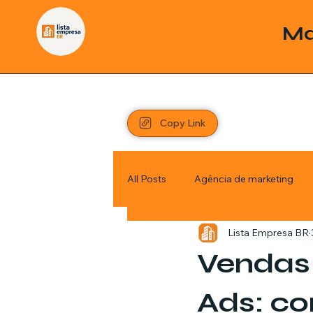
Ma
Copy Link
All Posts
Agência de marketing
Lista Empresa BR
Pordutos
Saúde
Sem c
Vendas 
Política
Economia
Inve
Ads: c