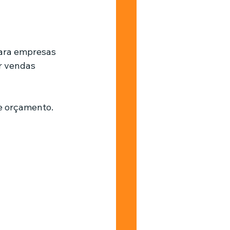
Barbearia
para empresas 
r vendas 
de orçamento.