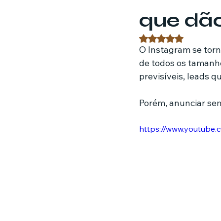
que dão
Estratégias de marketing
Fil
Avaliado com NaN 
O Instagram se torn
de todos os tamanho
Jardinagem
Clínica
Nut
previsíveis, leads q
Porém, anunciar sem
https://www.youtube.