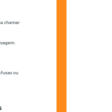
sa chamar 
nsagem.
nfusas ou 
s