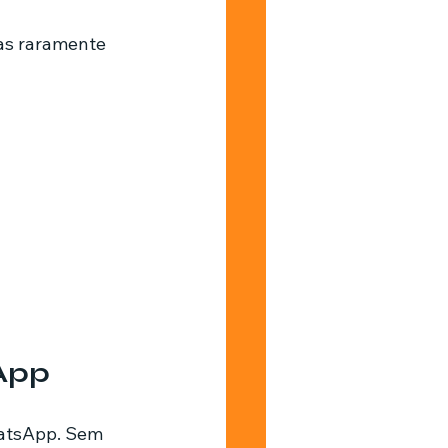
as raramente 
App
hatsApp. Sem 