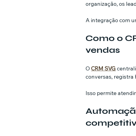
organização, os lea
A integração com um
Como o CR
vendas
O 
CRM SVG
 central
conversas, registra 
Isso permite atendim
Automação
competiti