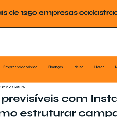
is de 1250 empresas cadastra
Empreendedorismo
Finanças
Ideias
Livros
M
3 min de leitura
ategoria
Tecnologia
Esquadrias
Assistencia Técnica
previsíveis com Ins
stimentos
Livros
Renda Extra
Educação
Tecno
omo estruturar camp