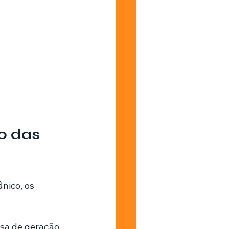
o das 
nico, os 
sa de geração 