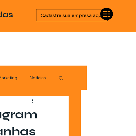
das
Cadastre sua empresa aqui
arketing
Notícias
Esportes
tagram
logia
anhas