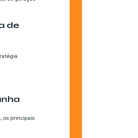
a de 
ratégia 
anha
os principais 