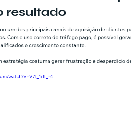
 resultado
mes e séries
Noticias em alta
Família
Casa de leilões
de 5 estrelas.
ou um dos principais canais de aquisição de clientes 
s. Com o uso correto do tráfego pago, é possível gera
ricionista
ualificados e crescimento constante.
 estratégia costuma gerar frustração e desperdício 
com/watch?v=V7I_1rIt_-4