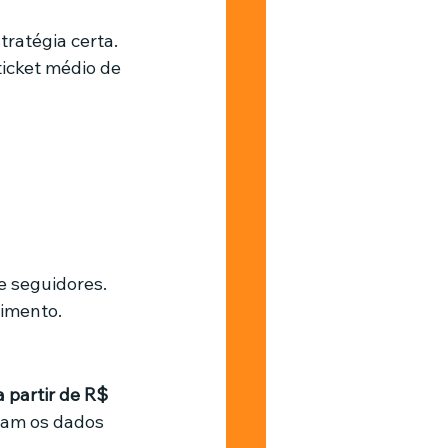
ratégia certa. 
ticket médio de 
 
e seguidores. 
timento.
 partir de R$ 
çam os dados 