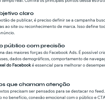
 tempo real. Confira os principais pontos dessa estrut
objetivo claro
otão de publicar, é preciso definir se a campanha busc
tas ao site ou reconhecimento de marca. Isso define tod
anúncio.
o público com precisão
 das maiores forças do Facebook Ads. É possível cria
sses, dados demográficos, comportamento de navegaçã
ixel do Facebook
 é essencial para melhorar o desempe
tivos que chamam atenção
extos precisam ser pensados para se destacar no feed
oco no benefício, conexão emocional com o público e C