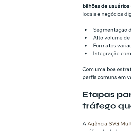
bilhões de usuários
locais e negócios di
Segmentação de
Alto volume de
Formatos variad
Integração co
Com uma boa estraté
perfis comuns em v
Etapas pa
tráfego qu
A 
Agência SVG Mult