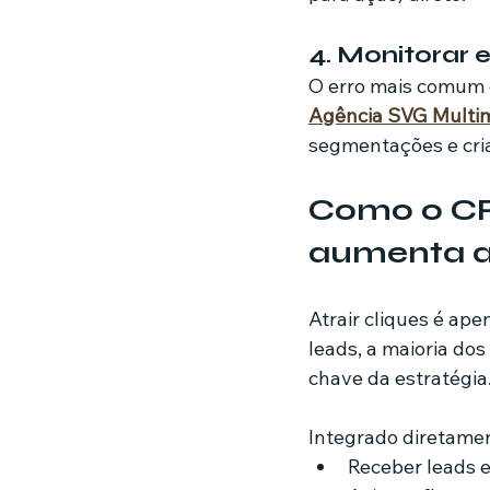
4. Monitorar 
O erro mais comum é
Agência SVG Multim
segmentações e cria
Como o CR
aumenta a
Atrair cliques é a
leads, a maioria dos
chave da estratégia
Integrado diretame
Receber leads 