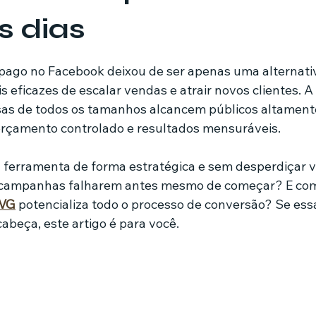
s dias
mes e séries
Noticias em alta
Família
Casa de leilões
de 5 estrelas.
 pago no Facebook deixou de ser apenas uma alternativ
 eficazes de escalar vendas e atrair novos clientes. A
ricionista
as de todos os tamanhos alcancem públicos altament
çamento controlado e resultados mensuráveis.
 ferramenta de forma estratégica e sem desperdiçar v
 campanhas falharem antes mesmo de começar? E com
VG
 potencializa todo o processo de conversão? Se essa
abeça, este artigo é para você.