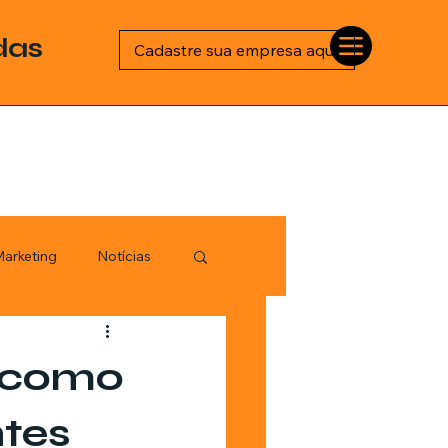
das
Cadastre sua empresa aqui
arketing
Notícias
Esportes
: como
logia
ntes