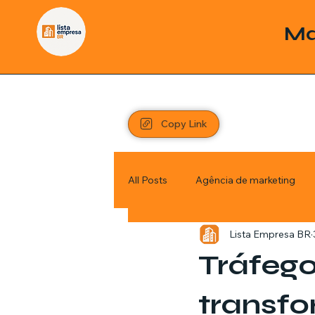
Ma
Copy Link
All Posts
Agência de marketing
Lista Empresa BR
Pordutos
Saúde
Sem c
Tráfeg
Política
Economia
Inve
transfo