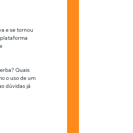
Barbearia
a e se tornou 
 plataforma 
e 
erba? Quais 
o o uso de um 
s dúvidas já 