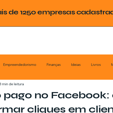
is de 1250 empresas cadastra
Empreendedorismo
Finanças
Ideias
Livros
M
3 min de leitura
ategoria
Tecnologia
Esquadrias
Assistencia Técnica
o pago no Facebook
stimentos
Livros
Renda Extra
Educação
Tecno
rmar cliques em clie