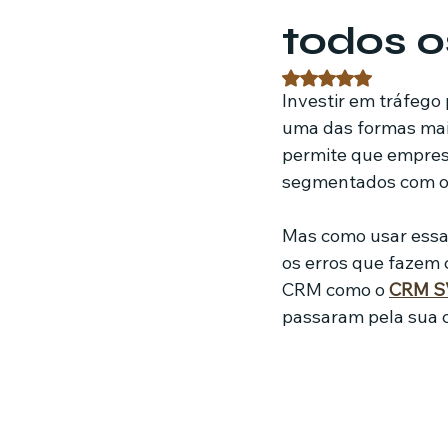
todos o
Estratégias de marketing
Fil
Avaliado com NaN 
Investir em tráfego
uma das formas mais
Jardinagem
Clínica
Nut
permite que empres
segmentados com or
Mas como usar essa
os erros que fazem
CRM como o 
CRM S
passaram pela sua c