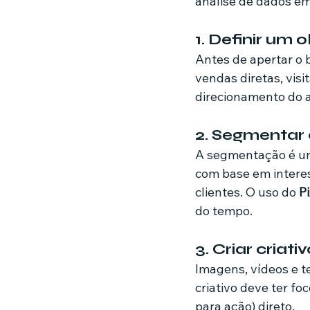
análise de dados em
1. Definir um 
Antes de apertar o b
vendas diretas, visi
direcionamento do 
2. Segmentar 
A segmentação é uma
com base em intere
clientes. O uso do 
P
do tempo.
3. Criar cria
Imagens, vídeos e t
criativo deve ter f
para ação) direto.