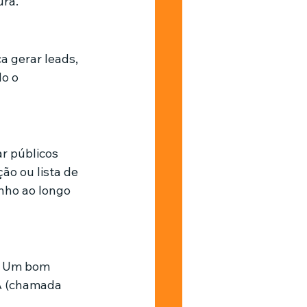
ura.
a gerar leads, 
o o 
r públicos 
o ou lista de 
nho ao longo 
. Um bom 
TA (chamada 