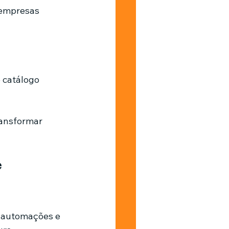
 empresas 
 catálogo
ransformar 
 
, automações e 