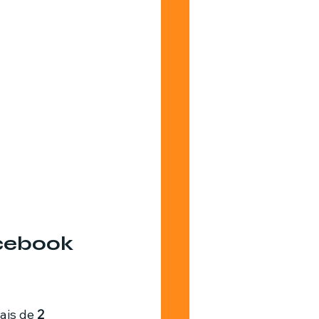
cebook 
is de 
2 