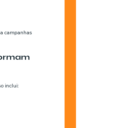
ia campanhas 
formam 
 inclui: