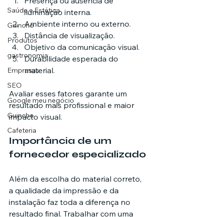
Presença ou ausência de 
Saúde e Estética
iluminação interna.
Ambiente interno ou externo.
Guincho
Distância de visualização.
Produtos
Objetivo da comunicação visual.
gastronomia
Durabilidade esperada do 
material.
Empresas
SEO
Avaliar esses fatores garante um 
Google meu negócio
resultado mais profissional e maior 
Guincho
impacto visual.
Cafeteria
Importância de um 
fornecedor especializado
Além da escolha do material correto, 
a qualidade da impressão e da 
instalação faz toda a diferença no 
resultado final. Trabalhar com uma 