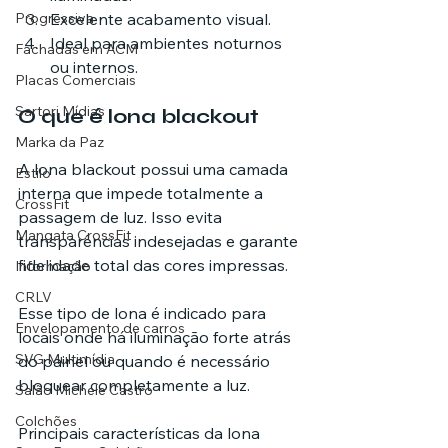
Progressiva
Excelente acabamento visual.
Ideal para ambientes noturnos 
Fachadas em ACM
ou internos.
Placas Comerciais
Sartori Mídias
O que é lona blackout
Marka da Paz
A lona blackout possui uma camada 
Estilo
interna que impede totalmente a 
CrossFit
passagem de luz. Isso evita 
Mangata CrossFit
transparências indesejadas e garante 
fidelidade total das cores impressas.
Informação
CRLV
Esse tipo de lona é indicado para 
Envelopamento de carros
locais onde há iluminação forte atrás 
SVG Multimídia
do painel ou quando é necessário 
bloquear completamente a luz.
Salão Michele Castro
Colchões
Principais características da lona 