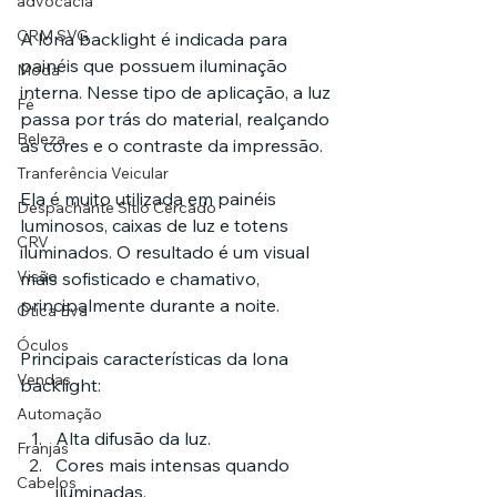
advocacia
CRM SVG
A lona backlight é indicada para 
painéis que possuem iluminação 
Moda
interna. Nesse tipo de aplicação, a luz 
Fé
passa por trás do material, realçando 
Beleza
as cores e o contraste da impressão.
Tranferência Veicular
Ela é muito utilizada em painéis 
Despachante Sítio Cercado
luminosos, caixas de luz e totens 
CRV
iluminados. O resultado é um visual 
Visão
mais sofisticado e chamativo, 
principalmente durante a noite.
Ótica Eva
Óculos
Principais características da lona 
Vendas
backlight:
Automação
Alta difusão da luz.
Franjas
Cores mais intensas quando 
Cabelos
iluminadas.