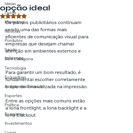
Ideias
opção ideal
Livros
Avaliado com NaN de 5 estrelas.
Marketing
Os painéis publicitários continuam 
sendo uma das formas mais 
Notícias
eficientes de comunicação visual para 
Pordutos
empresas que desejam chamar 
Saúde
atenção em ambientes externos e 
internos. 
Sem categoria
Tecnologia
Para garantir um bom resultado, é 
Esquadrias
fundamental escolher corretamente 
o tipo de lona utilizada na impressão. 
Assistencia Técnica
Esportes
Entre as opções mais comuns estão 
Política
a lona frontlight, a lona backlight e a 
Economia
lona blackout.
Investimentos
Livros