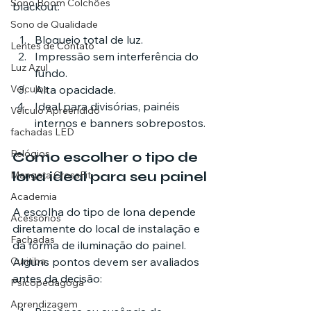
Sono Boom Colchões
blackout:
Sono de Qualidade
Bloqueio total de luz.
Lentes de Contato
Impressão sem interferência do 
Luz Azul
fundo.
Veículos
Alta opacidade.
Ideal para divisórias, painéis 
Veículo Apreendido
internos e banners sobrepostos.
fachadas LED
Relógios
Como escolher o tipo de 
lona ideal para seu painel
Mangata CrossFit
Academia
A escolha do tipo de lona depende 
Acessórios
diretamente do local de instalação e 
Fachadas
da forma de iluminação do painel. 
Curitiba
Alguns pontos devem ser avaliados 
antes da decisão:
Psicopedagoga
Aprendizagem