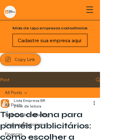
Mais de 1250 empresas cadastradas
Cadastre sua empresa aqui
Copy Link
Post
All Posts
Lista Empresa BR
All Posts
2 min de leitura
Tipos de lona para
Agência de marketing
painéis publicitários:
Empreendedorismo
Finanças
como escolher a