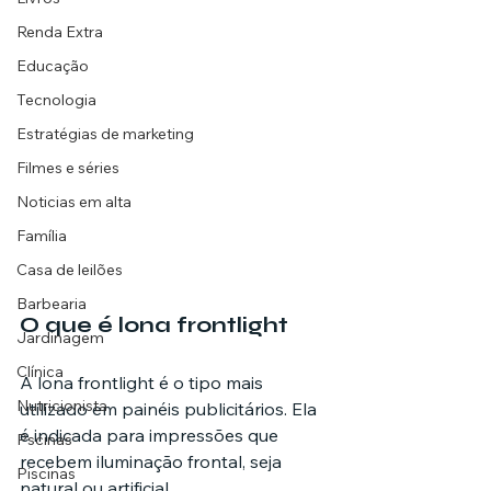
Renda Extra
Educação
Tecnologia
Estratégias de marketing
Filmes e séries
Noticias em alta
Família
Casa de leilões
Barbearia
O que é lona frontlight
Jardinagem
Clínica
A lona frontlight é o tipo mais 
Nutricionista
utilizado em painéis publicitários. Ela 
é indicada para impressões que 
Pscinas
recebem iluminação frontal, seja 
Piscinas
natural ou artificial.