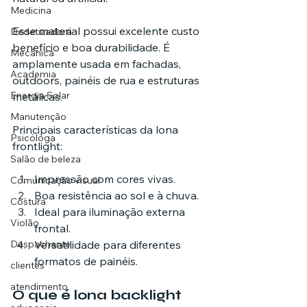
Medicina
Esse material possui excelente custo 
Dedetizadora
benefício e boa durabilidade. É 
Mecânica
amplamente usada em fachadas, 
Academia
outdoors, painéis de rua e estruturas 
Energia Solar
metálicas.
Manutenção
Principais características da lona 
Psicóloga
frontlight:
Salão de beleza
Impressão com cores vivas.
Comunicação visual
Boa resistência ao sol e à chuva.
Costura
Ideal para iluminação externa 
Violão
frontal.
Despachante
Versatilidade para diferentes 
formatos de painéis.
clientes
atendimento
O que é lona backlight