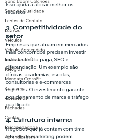
Sono Boom Colchões
Isso ajuda a alocar melhor os 
Sono de Qualidade
recursos.
Lentes de Contato
3. Competitividade do 
Luz Azul
setor
Veículos
Empresas que atuam em mercados 
Veículo Apreendido
mais concorridos precisam investir 
mais em mídia paga, SEO e 
fachadas LED
diferenciação. Um exemplo são 
Relógios
clínicas, academias, escolas, 
Mangata CrossFit
consultorias e e-commerces 
Academia
regionais. O investimento garante 
posicionamento de marca e tráfego 
Acessórios
qualificado.
Fachadas
Curitiba
4. Estrutura interna
Psicopedagoga
Negócios que já contam com time 
interno de marketing podem 
Aprendizagem