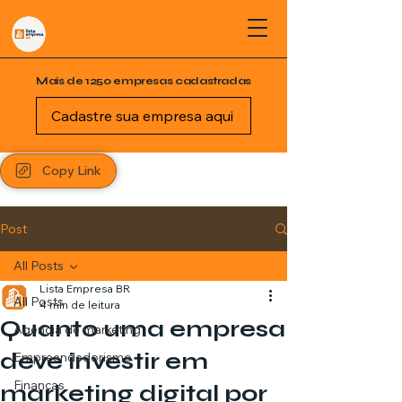
Mais de 1250 empresas cadastradas
Cadastre sua empresa aqui
Copy Link
Post
All Posts
Lista Empresa BR
All Posts
4 min de leitura
Quanto uma empresa
Agência de marketing
deve investir em
Empreendedorismo
Finanças
marketing digital por