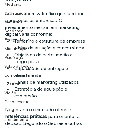
Medicina
Não existe um valor fixo que funcione 
Dedetizadora
para todas as empresas. O 
Mecânica
investimento mensal em marketing 
Academia
digital varia conforme:
Energia Solar
Tamanho e estrutura da empresa
Nicho de atuação e concorrência
Manutenção
Objetivos de curto, médio e 
Psicóloga
longo prazo
Salão de beleza
Capacidade de entrega e 
atendimento
Comunicação visual
Canais de marketing utilizados
Costura
Estratégia de aquisição e 
Violão
conversão
Despachante
No entanto o mercado oferece 
clientes
referências práticas
 para orientar a 
atendimento
decisão. Segundo o Sebrae e outras 