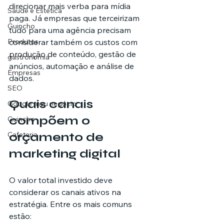
direcionar mais verba para mídia 
Saúde e Estética
paga. Já empresas que terceirizam 
Guincho
tudo para uma agência precisam 
considerar também os custos com 
Produtos
produção de conteúdo, gestão de 
gastronomia
anúncios, automação e análise de 
Empresas
dados.
SEO
Quais canais 
Google meu negócio
compõem o 
Guincho
orçamento de 
Cafeteria
marketing digital
O valor total investido deve 
considerar os canais ativos na 
estratégia. Entre os mais comuns 
estão: