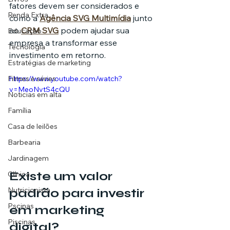
fatores devem ser considerados e 
Renda Extra
como a 
Agência SVG Multimídia
 junto 
ao 
CRM SVG
 podem ajudar sua 
Educação
empresa a transformar esse 
Tecnologia
investimento em retorno.
Estratégias de marketing
Filmes e séries
https://www.youtube.com/watch?
v=MeoNvtS4cQU
Noticias em alta
Família
Casa de leilões
Barbearia
Jardinagem
Existe um valor 
Clínica
Nutricionista
padrão para investir 
Pscinas
em marketing 
Piscinas
digital?