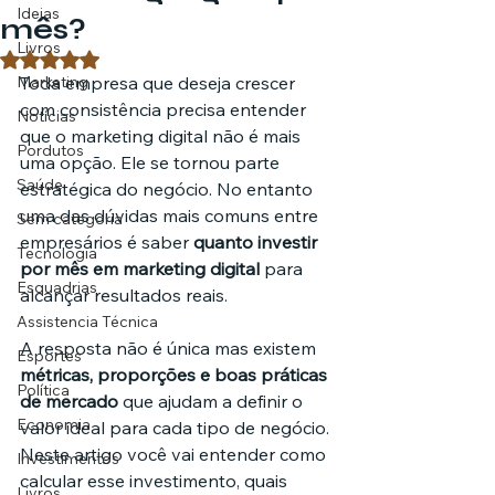
Ideias
mês?
Livros
Avaliado com NaN de 5 estrelas.
Marketing
Toda empresa que deseja crescer 
com consistência precisa entender 
Notícias
que o marketing digital não é mais 
Pordutos
uma opção. Ele se tornou parte 
Saúde
estratégica do negócio. No entanto 
uma das dúvidas mais comuns entre 
Sem categoria
empresários é saber 
quanto investir 
Tecnologia
por mês em marketing digital
 para 
Esquadrias
alcançar resultados reais.
Assistencia Técnica
A resposta não é única mas existem 
Esportes
métricas, proporções e boas práticas 
Política
de mercado
 que ajudam a definir o 
Economia
valor ideal para cada tipo de negócio. 
Neste artigo você vai entender como 
Investimentos
calcular esse investimento, quais 
Livros