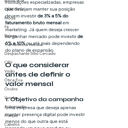
advocacia
instituições especializadas, empresas 
que desejam manter sua posição 
CRM SVG
devem investir 
de 3% a 5% do 
Moda
faturamento bruto mensal
 em 
Fé
marketing. Já quem deseja crescer 
Beleza
ou ganhar mercado pode investir 
de 
6% a 10%
 ou até mais dependendo 
Tranferência Veicular
do plano de expansão.
Despachante Sítio Cercado
CRV
O que considerar 
Visão
antes de definir o 
Ótica Eva
valor mensal
Óculos
Vendas
1. Objetivo da campanha
Automação
Uma empresa que deseja apenas 
manter presença digital pode investir 
Franjas
menos do que outra que está 
Cabelos
lançando um novo produto ou 