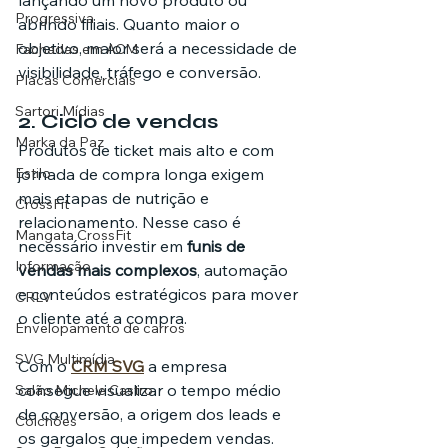
Progressiva
abrindo filiais. Quanto maior o 
objetivo, maior será a necessidade de 
Fachadas em ACM
visibilidade, tráfego e conversão.
Placas Comerciais
Sartori Mídias
2. Ciclo de vendas
Marka da Paz
Produtos de ticket mais alto e com 
jornada de compra longa exigem 
Estilo
mais etapas de nutrição e 
CrossFit
relacionamento. Nesse caso é 
Mangata CrossFit
necessário investir em 
funis de 
Informação
vendas mais complexos
, automação 
e conteúdos estratégicos para mover 
CRLV
o cliente até a compra.
Envelopamento de carros
SVG Multimídia
Com o 
CRM SVG
 a empresa 
consegue visualizar o tempo médio 
Salão Michele Castro
de conversão, a origem dos leads e 
Colchões
os gargalos que impedem vendas. 