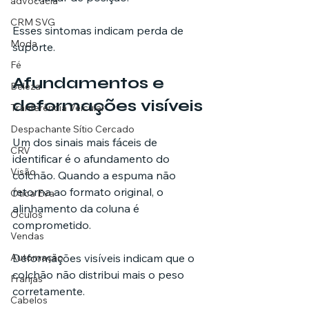
advocacia
CRM SVG
Esses sintomas indicam perda de 
Moda
suporte.
Fé
Afundamentos e 
Beleza
deformações visíveis
Tranferência Veicular
Despachante Sítio Cercado
Um dos sinais mais fáceis de 
CRV
identificar é o afundamento do 
Visão
colchão. Quando a espuma não 
retorna ao formato original, o 
Ótica Eva
alinhamento da coluna é 
Óculos
comprometido.
Vendas
Deformações visíveis indicam que o 
Automação
colchão não distribui mais o peso 
Franjas
corretamente.
Cabelos