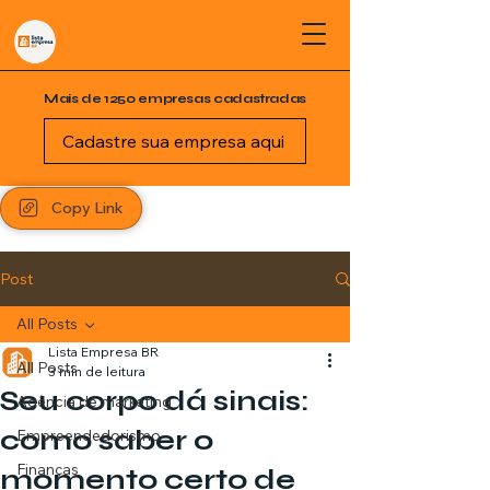
Mais de 1250 empresas cadastradas
Cadastre sua empresa aqui
Copy Link
Post
All Posts
Lista Empresa BR
All Posts
3 min de leitura
Seu corpo dá sinais:
Agência de marketing
como saber o
Empreendedorismo
Finanças
momento certo de