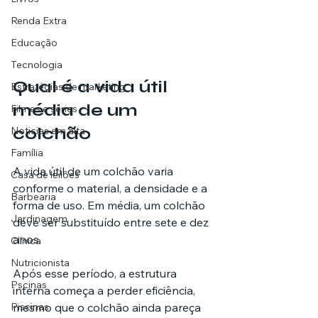
Renda Extra
Educação
Tecnologia
Qual é a vida útil 
Estratégias de marketing
média de um 
Filmes e séries
colchão
Noticias em alta
Família
A vida útil de um colchão varia 
Casa de leilões
conforme o material, a densidade e a 
Barbearia
forma de uso. Em média, um colchão 
Jardinagem
deve ser substituído entre sete e dez 
anos.
Clínica
Nutricionista
Após esse período, a estrutura 
Pscinas
interna começa a perder eficiência, 
mesmo que o colchão ainda pareça 
Piscinas