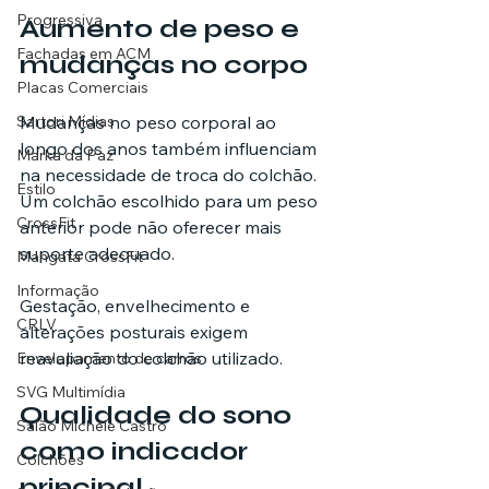
Progressiva
Aumento de peso e 
Fachadas em ACM
mudanças no corpo
Placas Comerciais
Mudanças no peso corporal ao 
Sartori Mídias
longo dos anos também influenciam 
Marka da Paz
na necessidade de troca do colchão. 
Estilo
Um colchão escolhido para um peso 
CrossFit
anterior pode não oferecer mais 
suporte adequado.
Mangata CrossFit
Informação
Gestação, envelhecimento e 
CRLV
alterações posturais exigem 
reavaliação do colchão utilizado.
Envelopamento de carros
SVG Multimídia
Qualidade do sono 
Salão Michele Castro
como indicador 
Colchões
principal