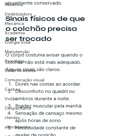
visualmente conservado.
Medicina
Dedetizadora
Sinais físicos de que 
Mecânica
o colchão precisa 
Academia
ser trocado
Energia Solar
Manutenção
O corpo costuma avisar quando o 
Psicóloga
colchão não está mais adequado. 
Alguns sinais são claros:
Salão de beleza
Comunicação visual
Dores nas costas ao acordar.
Costura
Desconforto no quadril ou 
ombros durante a noite.
Violão
Rigidez muscular pela manhã.
Despachante
Sensação de cansaço mesmo 
clientes
após horas de sono.
atendimento
Necessidade constante de 
mudar de posição.