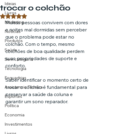
Ideias
trocar o colchão
Livros
Avaliado com NaN de 5 estrelas.
Marketing
Muitas pessoas convivem com dores 
e noites mal dormidas sem perceber 
Notícias
que o problema pode estar no 
Pordutos
colchão. Com o tempo, mesmo 
Saúde
colchões de boa qualidade perdem 
suas propriedades de suporte e 
Sem categoria
conforto.
Tecnologia
Esquadrias
Saber identificar o momento certo de 
trocar o colchão é fundamental para 
Assistencia Técnica
preservar a saúde da coluna e 
Esportes
garantir um sono reparador.
Política
Economia
Investimentos
Livros