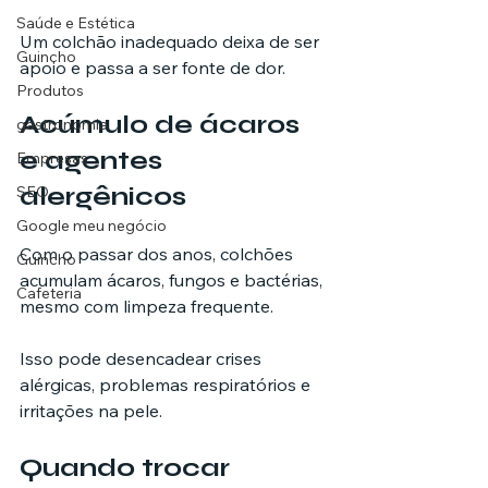
Saúde e Estética
Um colchão inadequado deixa de ser 
Guincho
apoio e passa a ser fonte de dor.
Produtos
Acúmulo de ácaros 
gastronomia
e agentes 
Empresas
alergênicos
SEO
Google meu negócio
Com o passar dos anos, colchões 
Guincho
acumulam ácaros, fungos e bactérias, 
Cafeteria
mesmo com limpeza frequente.
Isso pode desencadear crises 
alérgicas, problemas respiratórios e 
irritações na pele.
Quando trocar 