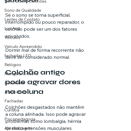
Sono Boom Colchões
Sono de Qualidade
Se o sono se torna superficial, 
Lentes de Contato
interrompido ou pouco reparador, o 
Luz Azul
colchão pode ser um dos fatores 
envolvidos.
Veículos
Veículo Apreendido
Dormir mal de forma recorrente não 
fachadas LED
deve ser considerado normal.
Relógios
Colchão antigo 
Mangata CrossFit
pode agravar dores 
Academia
na coluna
Acessórios
Fachadas
Colchões desgastados não mantêm 
Curitiba
a coluna alinhada. Isso pode agravar 
Psicopedagoga
problemas como lombalgia, hérnia 
de disco e tensões musculares.
Aprendizagem