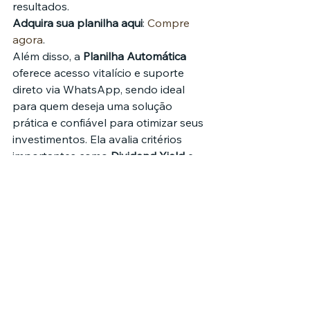
resultados.
Adquira sua planilha aqui
: 
Compre 
agora
.
Além disso, a 
Planilha Automática
oferece acesso vitalício e suporte 
direto via WhatsApp, sendo ideal 
para quem deseja uma solução 
prática e confiável para otimizar seus 
investimentos. Ela avalia critérios 
importantes como 
Dividend Yield
 e 
liquidez, ajudando você a identificar 
ações com alto potencial de 
valorização. 
Clique aqui para garantir 
a sua
: 
Adquira agora
.