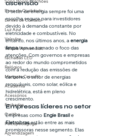
Sono Boom Colchões
ascensão
Sono de Qualidade
O setor de energia sempre foi uma 
escolha segura para investidores 
Lentes de Contato
devido à demanda constante por 
Luz Azul
eletricidade e combustíveis. No 
Veículos
entanto, nos últimos anos, a 
energia 
limpa
 tem se tornado o foco das 
Veículo Apreendido
atenções. Com governos e empresas 
fachadas LED
ao redor do mundo comprometidos 
Relógios
com a redução das emissões de 
Mangata CrossFit
carbono, o setor de energias 
renováveis, como solar, eólica e 
Academia
hidrelétrica, está em pleno 
Acessórios
crescimento.
Fachadas
Empresas líderes no setor
Curitiba
Empresas como 
Engie Brasil
 e 
Eletrobras
 estão entre as mais 
Psicopedagoga
promissoras nesse segmento. Elas 
Aprendizagem