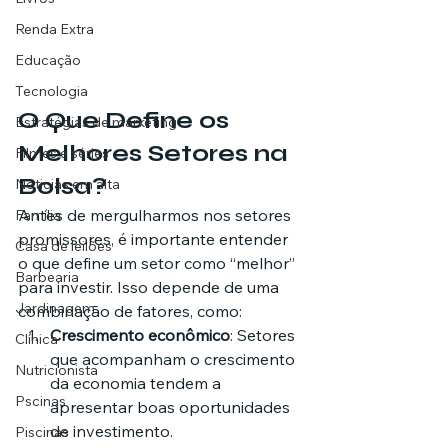
Renda Extra
Educação
Tecnologia
O Que Define os 
Estratégias de marketing
Melhores Setores na 
Filmes e séries
Bolsa?
Noticias em alta
Antes de mergulharmos nos setores 
Família
promissores, é importante entender 
Casa de leilões
o que define um setor como “melhor” 
Barbearia
para investir. Isso depende de uma 
Jardinagem
combinação de fatores, como:
Crescimento econômico
: Setores 
Clínica
que acompanham o crescimento 
Nutricionista
da economia tendem a 
Pscinas
apresentar boas oportunidades 
de investimento.
Piscinas