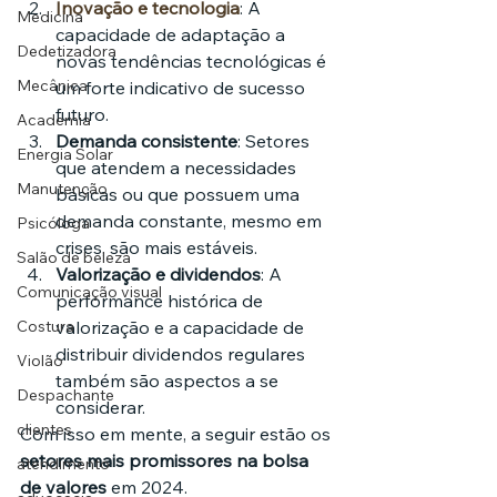
Inovação e tecnologia
: A 
Medicina
capacidade de adaptação a 
Dedetizadora
novas tendências tecnológicas é 
Mecânica
um forte indicativo de sucesso 
futuro.
Academia
Demanda consistente
: Setores 
Energia Solar
que atendem a necessidades 
Manutenção
básicas ou que possuem uma 
demanda constante, mesmo em 
Psicóloga
crises, são mais estáveis.
Salão de beleza
Valorização e dividendos
: A 
Comunicação visual
performance histórica de 
Costura
valorização e a capacidade de 
distribuir dividendos regulares 
Violão
também são aspectos a se 
Despachante
considerar.
clientes
Com isso em mente, a seguir estão os 
setores mais promissores na bolsa 
atendimento
de valores
 em 2024.