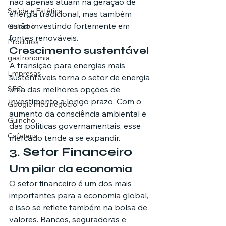
não apenas atuam na geração de 
Saúde e Estética
energia tradicional, mas também 
estão investindo fortemente em 
Guincho
fontes renováveis.
Produtos
Crescimento sustentável
gastronomia
A transição para energias mais 
Empresas
sustentáveis torna o setor de energia 
SEO
uma das melhores opções de 
investimento a longo prazo. Com o 
Google meu negócio
aumento da consciência ambiental e 
Guincho
das políticas governamentais, esse 
Cafeteria
mercado tende a se expandir.
3. Setor Financeiro
Um pilar da economia
O setor financeiro é um dos mais 
importantes para a economia global, 
e isso se reflete também na bolsa de 
valores. Bancos, seguradoras e 