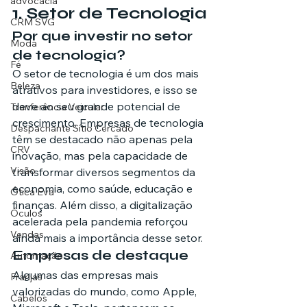
advocacia
1. Setor de Tecnologia
CRM SVG
Por que investir no setor 
Moda
de tecnologia?
Fé
O setor de tecnologia é um dos mais 
Beleza
atrativos para investidores, e isso se 
deve ao seu grande potencial de 
Tranferência Veicular
crescimento. Empresas de tecnologia 
Despachante Sítio Cercado
têm se destacado não apenas pela 
CRV
inovação, mas pela capacidade de 
Visão
transformar diversos segmentos da 
economia, como saúde, educação e 
Ótica Eva
finanças. Além disso, a digitalização 
Óculos
acelerada pela pandemia reforçou 
Vendas
ainda mais a importância desse setor.
Empresas de destaque
Automação
Algumas das empresas mais 
Franjas
valorizadas do mundo, como Apple, 
Cabelos