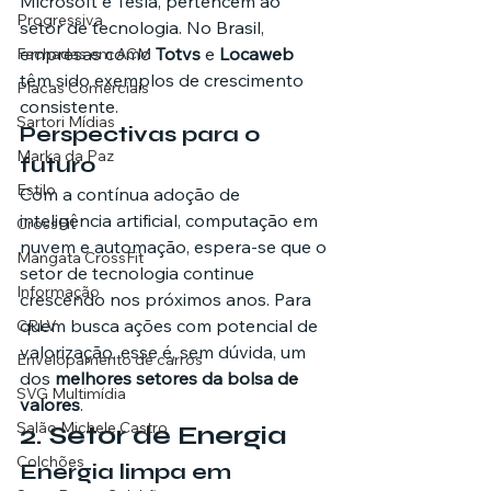
Microsoft e Tesla, pertencem ao 
Progressiva
setor de tecnologia. No Brasil, 
empresas como 
Totvs
 e 
Locaweb
Fachadas em ACM
têm sido exemplos de crescimento 
Placas Comerciais
consistente.
Sartori Mídias
Perspectivas para o 
Marka da Paz
futuro
Estilo
Com a contínua adoção de 
inteligência artificial, computação em 
CrossFit
nuvem e automação, espera-se que o 
Mangata CrossFit
setor de tecnologia continue 
Informação
crescendo nos próximos anos. Para 
quem busca ações com potencial de 
CRLV
valorização, esse é, sem dúvida, um 
Envelopamento de carros
dos 
melhores setores da bolsa de 
SVG Multimídia
valores
.
Salão Michele Castro
2. Setor de Energia
Colchões
Energia limpa em 