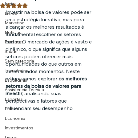
Ideias
Avaliado com NaN de 5 estrelas.
Investir na bolsa de valores pode ser 
Livros
uma estratégia lucrativa, mas para 
Marketing
alcançar os melhores resultados é 
Notícias
fundamental escolher os setores 
certos. O mercado de ações é vasto e 
Pordutos
dinâmico, o que significa que alguns 
Saúde
setores podem oferecer mais 
Sem categoria
oportunidades do que outros em 
Tecnologia
determinados momentos. Neste 
artigo, vamos explorar 
os melhores 
Esquadrias
setores da bolsa de valores para 
Assistencia Técnica
investir
, analisando suas 
Esportes
perspectivas e fatores que 
influenciam seu desempenho.
Política
Economia
Investimentos
Livros