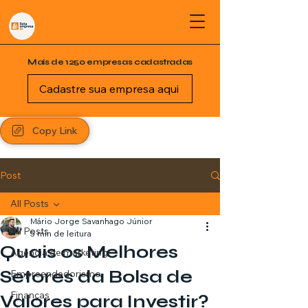
Mais de 1250 empresas cadastradas
Cadastre sua empresa aqui
Copy Link
Post
All Posts
Mário Jorge Savanhago Júnior
All Posts
5 min de leitura
Quais os Melhores
Agência de marketing
Setores da Bolsa de
Empreendedorismo
Finanças
Valores para Investir?