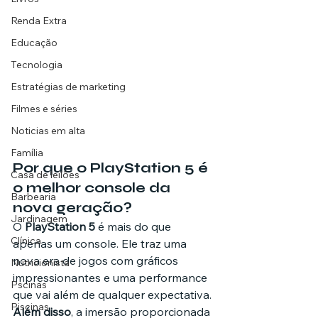
Renda Extra
Educação
Tecnologia
Estratégias de marketing
Filmes e séries
Noticias em alta
Família
Por que o PlayStation 5 é 
Casa de leilões
o melhor console da 
Barbearia
nova geração?
Jardinagem
O 
PlayStation 5
 é mais do que 
Clínica
apenas um console. Ele traz uma 
nova era de jogos com gráficos 
Nutricionista
impressionantes e uma performance 
Pscinas
que vai além de qualquer expectativa. 
Piscinas
Além disso
, a imersão proporcionada 