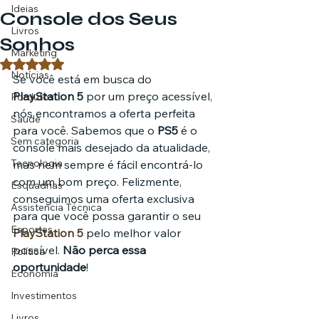
Ideias
Console dos Seus
Livros
Sonhos
Marketing
Avaliado com NaN de 5 estrelas.
Notícias
Se você está em busca do 
PlayStation 5
 por um preço acessível, 
Pordutos
nós encontramos a oferta perfeita 
Saúde
para você. Sabemos que o 
PS5
 é o 
Sem categoria
console mais desejado da atualidade, 
Tecnologia
mas nem sempre é fácil encontrá-lo 
com um bom preço. Felizmente, 
Esquadrias
conseguimos uma oferta exclusiva 
Assistencia Técnica
para que você possa garantir o seu 
Esportes
PlayStation 5
 pelo melhor valor 
possível. 
Não perca essa 
Política
oportunidade
!
Economia
Investimentos
Livros