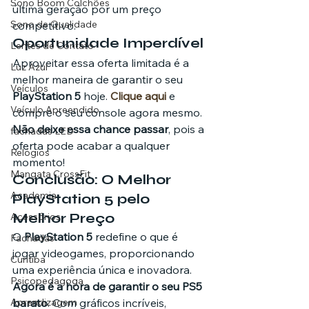
Sono Boom Colchões
última geração por um preço 
Sono de Qualidade
competitivo.
Oportunidade Imperdível
Lentes de Contato
Aproveitar essa oferta limitada é a 
Luz Azul
melhor maneira de garantir o seu 
Veículos
PlayStation 5
 hoje. 
Clique aqui
 e 
Veículo Apreendido
compre o seu console agora mesmo. 
Não deixe essa chance passar
, pois a 
fachadas LED
oferta pode acabar a qualquer 
Relógios
momento!
Mangata CrossFit
Conclusão: O Melhor 
Academia
PlayStation 5 pelo 
Melhor Preço
Acessórios
O 
PlayStation 5
 redefine o que é 
Fachadas
jogar videogames, proporcionando 
Curitiba
uma experiência única e inovadora. 
Psicopedagoga
Agora é a hora de garantir o seu PS5 
Aprendizagem
barato
. Com gráficos incríveis, 