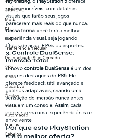
advocacia
ray tracing
, o 
PlayStation 5
 oferece 
gráficos incríveis, com detalhes 
CRM SVG
visuais que farão seus jogos 
Moda
parecerem mais reais do que nunca. 
Fé
Dessa forma
, você terá a melhor 
experiência visual, seja jogando 
Beleza
títulos de ação, RPGs ou esportes.
Tranferência Veicular
3. 
Controle DualSense: 
Despachante Sítio Cercado
Imersão Total
CRV
O novo 
controle DualSense
 é um dos 
maiores destaques do 
PS5
. Ele 
Visão
oferece feedback tátil avançado e 
Ótica Eva
gatilhos adaptáveis, criando uma 
Óculos
sensação de imersão nunca antes 
vista em um console. 
Assim
, cada 
Vendas
jogo se torna uma experiência única e 
Automação
envolvente.
Franjas
Por que este PlayStation 
Cabelos
5 é a melhor oferta?