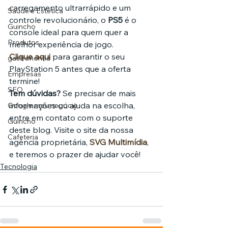
carregamento ultrarrápido e um 
Saúde e Estética
controle revolucionário, o 
PS5
 é o 
Guincho
console ideal para quem quer a 
Produtos
melhor experiência de jogo.
Clique aqui
 para garantir o seu 
gastronomia
PlayStation 5 antes que a oferta 
Empresas
termine!
SEO
Tem dúvidas?
 Se precisar de mais 
informações ou ajuda na escolha, 
Google meu negócio
entre em contato com o suporte 
Guincho
deste blog. Visite o site da nossa 
Cafeteria
agência proprietária, 
SVG Multimídia
, 
e teremos o prazer de ajudar você!
Tecnologia