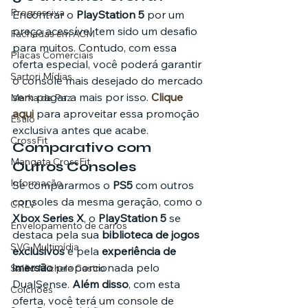
Progressiva
Encontrar o 
PlayStation 5
 por um 
preço acessível tem sido um desafio 
Fachadas em ACM
para muitos. Contudo, com essa 
Placas Comerciais
oferta especial, você poderá garantir 
Sartori Mídias
o console mais desejado do mercado 
sem pagar a mais por isso. 
Clique 
Marka da Paz
aqui
 para aproveitar essa promoção 
Estilo
exclusiva antes que acabe.
CrossFit
Comparativo com 
Mangata CrossFit
Outros Consoles
Informação
Se compararmos o 
PS5
 com outros 
consoles da mesma geração, como o 
CRLV
Xbox Series X
, o 
PlayStation 5
 se 
Envelopamento de carros
destaca pela sua 
biblioteca de jogos 
SVG Multimídia
exclusivos
 e pela 
experiência de 
imersão
 proporcionada pelo 
Salão Michele Castro
DualSense. 
Além disso
, com esta 
Colchões
oferta, você terá um console de 