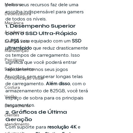
pelos seus recursos faz dele uma 
Medicina
escolha indispensável para gamers 
Dedetizadora
de todos os níveis.
Mecânica
1. 
Desempenho Superior 
Academia
com o SSD Ultra-Rápido
O 
PS5
 vem equipado com um 
SSD 
Energia Solar
ultrarrápido
 que reduz drasticamente 
Manutenção
os tempos de carregamento. Isso 
Psicóloga
significa que você poderá entrar 
Salão de beleza
rapidamente nos seus jogos 
favoritos, sem esperar longas telas 
Comunicação visual
de carregamento. 
Além disso
, com o 
Costura
armazenamento de 825GB, você terá 
Violão
espaço de sobra para os principais 
lançamentos.
Despachante
2. 
Gráficos de Última 
clientes
Geração
atendimento
Com suporte para 
resolução 4K
 e 