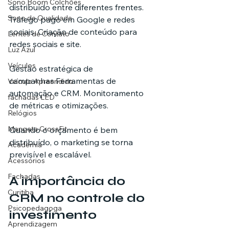
Sono Boom Colchões
distribuído entre diferentes frentes.
Sono de Qualidade
Tráfego pago em Google e redes 
sociais. Criação de conteúdo para 
Lentes de Contato
redes sociais e site. 
Luz Azul
Veículos
Gestão estratégica de 
campanhas.Ferramentas de 
Veículo Apreendido
automação e CRM. Monitoramento 
fachadas LED
de métricas e otimizações.
Relógios
Mangata CrossFit
Quando o orçamento é bem 
distribuído, o marketing se torna 
Academia
previsível e escalável.
Acessórios
Fachadas
A importância do 
Curitiba
CRM no controle do 
Psicopedagoga
investimento
Aprendizagem