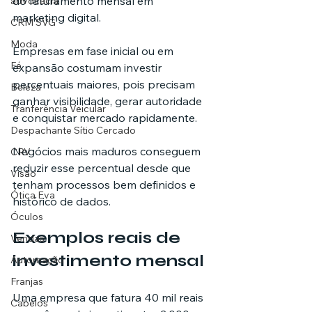
do faturamento mensal em 
advocacia
marketing digital.
CRM SVG
Moda
Empresas em fase inicial ou em 
Fé
expansão costumam investir 
percentuais maiores, pois precisam 
Beleza
ganhar visibilidade, gerar autoridade 
Tranferência Veicular
e conquistar mercado rapidamente.
Despachante Sítio Cercado
Negócios mais maduros conseguem 
CRV
reduzir esse percentual desde que 
Visão
tenham processos bem definidos e 
Ótica Eva
histórico de dados.
Óculos
Exemplos reais de 
Vendas
investimento mensal
Automação
Franjas
Uma empresa que fatura 40 mil reais 
Cabelos