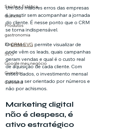
Saúde e Estética
Um dos maiores erros das empresas 
é investir sem acompanhar a jornada 
Guincho
do cliente. É nesse ponto que o CRM 
Produtos
se torna indispensável.
gastronomia
O 
CRM SVG
 permite visualizar de 
Empresas
onde vêm os leads, quais campanhas 
SEO
geram vendas e qual é o custo real 
Google meu negócio
de aquisição de cada cliente. Com 
Guincho
esses dados, o investimento mensal 
passa a ser orientado por números e 
Cafeteria
não por achismos.
Marketing digital 
não é despesa, é 
ativo estratégico