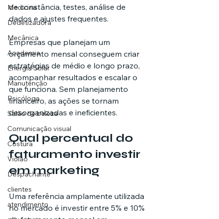
de constância, testes, análise de 
Medicina
dados e ajustes frequentes.
Dedetizadora
Mecânica
Empresas que planejam um 
Academia
orçamento mensal conseguem criar 
estratégias de médio e longo prazo, 
Energia Solar
acompanhar resultados e escalar o 
Manutenção
que funciona. Sem planejamento 
Psicóloga
financeiro, as ações se tornam 
desorganizadas e ineficientes.
Salão de beleza
Comunicação visual
Qual percentual do 
Costura
faturamento investir 
Violão
em marketing
Despachante
clientes
Uma referência amplamente utilizada 
atendimento
no mercado é investir entre 5% e 10% 