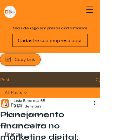
Mais de 1250 empresas cadastradas
Cadastre sua empresa aqui
Copy Link
Post
All Posts
Lista Empresa BR
All Posts
3 min de leitura
Planejamento
Agência de marketing
financeiro no
Empreendedorismo
Finanças
marketing digital: