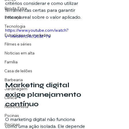
critérios considerar e como utilizar 
Renda Extra
ferramentas certas para garantir 
retorno real sobre o valor aplicado.
Educação
Tecnologia
https://www.youtube.com/watch?
Estratégias de marketing
v=MeoNvtS4cQU&t=7s
Filmes e séries
Noticias em alta
Família
Casa de leilões
Barbearia
Marketing digital 
Jardinagem
exige planejamento 
Clínica
contínuo
Nutricionista
Pscinas
O marketing digital não funciona 
Piscinas
como uma ação isolada. Ele depende 