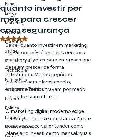
Ideias
quanto investir por
Livros
mês para crescer
Marketing
com segurança
Notícias
Avaliado com NaN de 5 estrelas.
Pordutos
Saber quanto investir em marketing 
Saúde
digital por mês é uma das decisões 
mais importantes para empresas que 
Sem categoria
desejam crescer de forma 
Tecnologia
estruturada. Muitos negócios 
Esquadrias
investem sem planejamento, 
enquanto outros travam por medo 
Assistencia Técnica
de gastar sem retorno.
Esportes
Política
O marketing digital moderno exige 
Economia
estratégia, dados e constância. Neste 
conteúdo você vai entender como 
Investimentos
planejar o investimento mensal, quais 
Livros