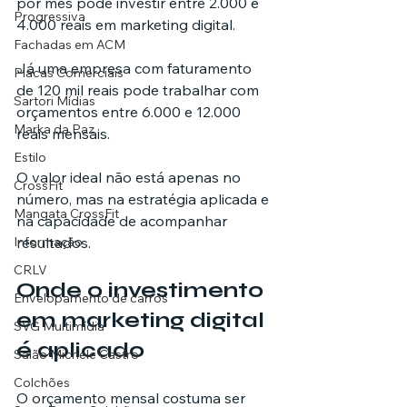
por mês pode investir entre 2.000 e 
Progressiva
4.000 reais em marketing digital.
Fachadas em ACM
Já uma empresa com faturamento 
Placas Comerciais
de 120 mil reais pode trabalhar com 
Sartori Mídias
orçamentos entre 6.000 e 12.000 
Marka da Paz
reais mensais.
Estilo
O valor ideal não está apenas no 
CrossFit
número, mas na estratégia aplicada e 
Mangata CrossFit
na capacidade de acompanhar 
resultados.
Informação
CRLV
Onde o investimento 
Envelopamento de carros
em marketing digital 
SVG Multimídia
é aplicado
Salão Michele Castro
Colchões
O orçamento mensal costuma ser 