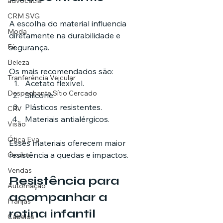
advocacia
CRM SVG
A escolha do material influencia 
Moda
diretamente na durabilidade e 
segurança.
Fé
Beleza
Os mais recomendados são:
Tranferência Veicular
Acetato flexível.
Despachante Sítio Cercado
Silicone.
Plásticos resistentes.
CRV
Materiais antialérgicos.
Visão
Ótica Eva
Esses materiais oferecem maior 
resistência a quedas e impactos.
Óculos
Vendas
Resistência para 
Automação
acompanhar a 
Franjas
rotina infantil
Cabelos