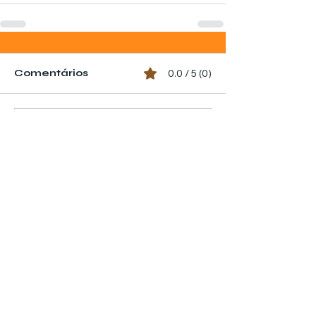
Comentários
0.0 / 5 (0)
Comente e avalie
listaempresabr.com.br -