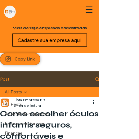
Mais de 1250 empresas cadastradas
Cadastre sua empresa aqui
Copy Link
Post
All Posts
Lista Empresa BR
All Posts
2 min de leitura
Como escolher óculos
Agência de marketing
infantis seguros,
Empreendedorismo
Finanças
confortáveis e