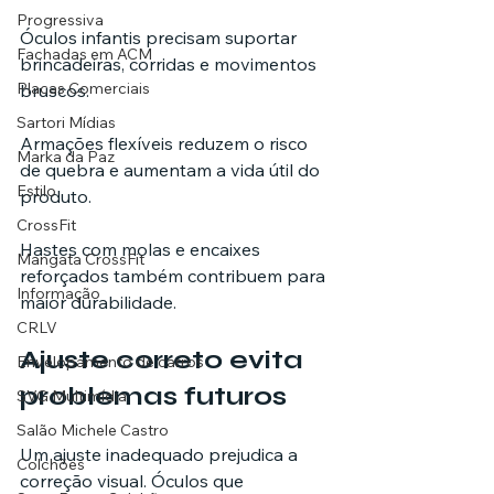
Progressiva
Óculos infantis precisam suportar 
Fachadas em ACM
brincadeiras, corridas e movimentos 
Placas Comerciais
bruscos. 
Sartori Mídias
Armações flexíveis reduzem o risco 
Marka da Paz
de quebra e aumentam a vida útil do 
Estilo
produto.
CrossFit
Hastes com molas e encaixes 
Mangata CrossFit
reforçados também contribuem para 
Informação
maior durabilidade.
CRLV
Ajuste correto evita 
Envelopamento de carros
problemas futuros
SVG Multimídia
Salão Michele Castro
Um ajuste inadequado prejudica a 
Colchões
correção visual. Óculos que 