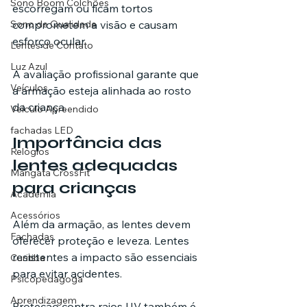
Sono Boom Colchões
escorregam ou ficam tortos 
comprometem a visão e causam 
Sono de Qualidade
esforço ocular.
Lentes de Contato
Luz Azul
A avaliação profissional garante que 
Veículos
a armação esteja alinhada ao rosto 
da criança.
Veículo Apreendido
fachadas LED
Importância das 
Relógios
lentes adequadas 
Mangata CrossFit
para crianças
Academia
Acessórios
Além da armação, as lentes devem 
Fachadas
oferecer proteção e leveza. Lentes 
resistentes a impacto são essenciais 
Curitiba
para evitar acidentes.
Psicopedagoga
Aprendizagem
Proteção contra raios UV também é 