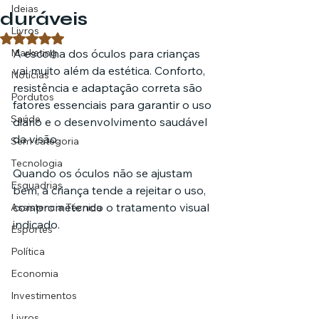
Ideias
duráveis
Livros
Avaliado com NaN de 5 estrelas.
Marketing
A escolha dos óculos para crianças 
vai muito além da estética. Conforto, 
Notícias
resistência e adaptação correta são 
Pordutos
fatores essenciais para garantir o uso 
Saúde
diário e o desenvolvimento saudável 
da visão.
Sem categoria
Tecnologia
Quando os óculos não se ajustam 
Esquadrias
bem, a criança tende a rejeitar o uso, 
comprometendo o tratamento visual 
Assistencia Técnica
indicado.
Esportes
Política
Economia
Investimentos
Livros