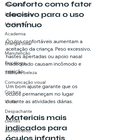
Conforto como fator 
Medicina
decisivo para o uso 
Dedetizadora
contínuo
Mecânica
Academia
Óculos confortáveis aumentam a 
Energia Solar
aceitação da criança. Peso excessivo, 
Manutenção
hastes apertadas ou apoio nasal 
Psicóloga
inadequado causam incômodo e 
rejeição.
Salão de beleza
Comunicação visual
Um bom ajuste garante que os 
Costura
óculos permaneçam no lugar 
durante as atividades diárias.
Violão
Despachante
Materiais mais 
clientes
indicados para 
atendimento
óculos infantis