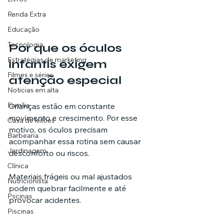
Renda Extra
Educação
Tecnologia
Por que os óculos 
Estratégias de marketing
infantis exigem 
Filmes e séries
atenção especial
Noticias em alta
Família
Crianças estão em constante 
movimento e crescimento. Por esse 
Casa de leilões
motivo, os óculos precisam 
Barbearia
acompanhar essa rotina sem causar 
Jardinagem
desconforto ou riscos.
Clínica
Materiais frágeis ou mal ajustados 
Nutricionista
podem quebrar facilmente e até 
Pscinas
provocar acidentes.
Piscinas