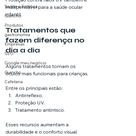
Saúde e Estética
indispensável para a saúde ocular 
infantil.
Guincho
Produtos
Tratamentos que 
gastronomia
fazem diferença no 
Empresas
dia a dia
SEO
Google meu negócio
Alguns tratamentos tornam os 
Guincho
óculos mais funcionais para crianças.
Cafeteria
Entre os principais estão:
Antirreflexo.
Proteção UV.
Tratamento antirrisco.
Esses recursos aumentam a 
durabilidade e o conforto visual.