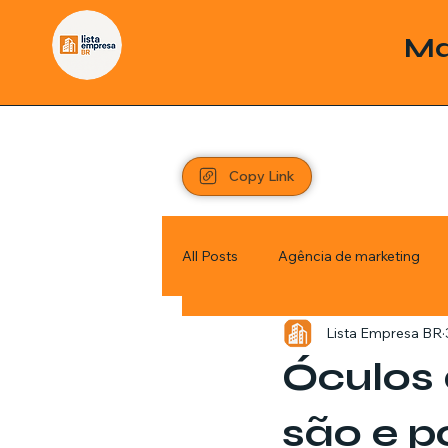
Ma
Copy Link
All Posts
Agência de marketing
Lista Empresa BR
Pordutos
Saúde
Sem c
Óculos 
Política
Economia
Inve
são e po