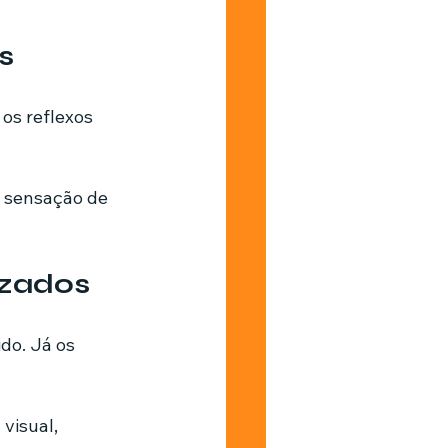
s
os reflexos 
a sensação de 
izados
do. Já os 
visual, 