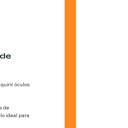
de 
quirir óculos 
s de 
o ideal para 