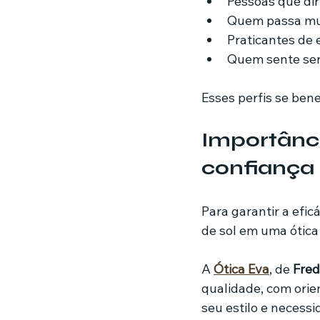
Pessoas que di
Quem passa muit
Praticantes de 
Quem sente sens
Esses perfis se bene
Importânc
confiança
Para garantir a efic
de sol em uma ótica 
A 
Ótica Eva
, de 
Fred
qualidade, com orien
seu estilo e necessi