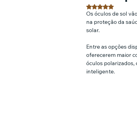
Avaliado com NaN 
Os óculos de sol v
Estratégias de marketing
Fil
na proteção da saúd
solar.
Jardinagem
Clínica
Nut
Entre as opções dis
oferecerem maior co
óculos polarizados,
inteligente.