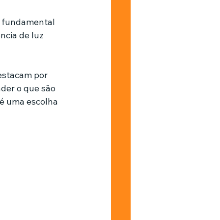
l fundamental 
Barbearia
cia de luz 
destacam por 
der o que são 
 é uma escolha 