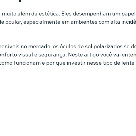
de 5 estrelas.
ão muito além da estética. Eles desempenham um pape
mes e séries
Noticias em alta
Família
Casa de leilões
e ocular, especialmente em ambientes com alta incidên
ricionista
poníveis no mercado, os óculos de sol polarizados se 
nforto visual e segurança. Neste artigo você vai enten
 como funcionam e por que investir nesse tipo de lente