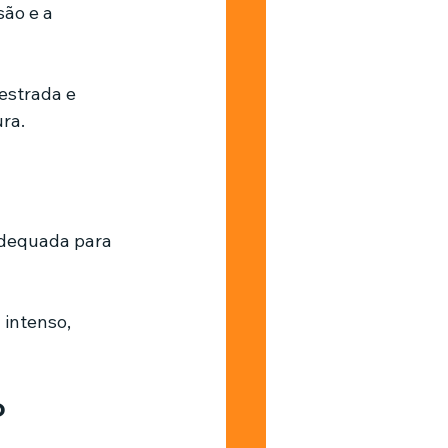
são e a 
estrada e 
ra.
adequada para 
intenso, 
o