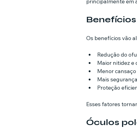
principalmente em at
Benefícios
Os benefícios vão a
Redução do ofu
Maior nitidez e
Menor cansaço v
Mais segurança p
Proteção eficien
Esses fatores tornam
Óculos pol