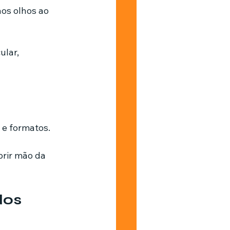
os olhos ao 
lar, 
 e formatos.
brir mão da 
dos