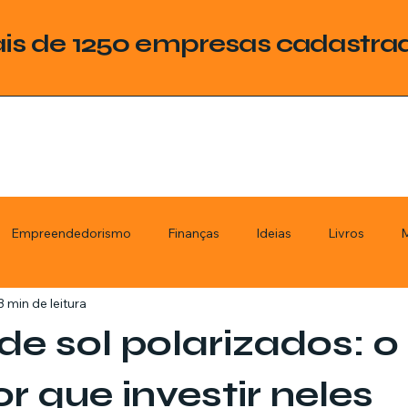
is de 1250 empresas cadastra
Empreendedorismo
Finanças
Ideias
Livros
M
3 min de leitura
ategoria
Tecnologia
Esquadrias
Assistencia Técnica
de sol polarizados: o
stimentos
Livros
Renda Extra
Educação
Tecno
r que investir neles