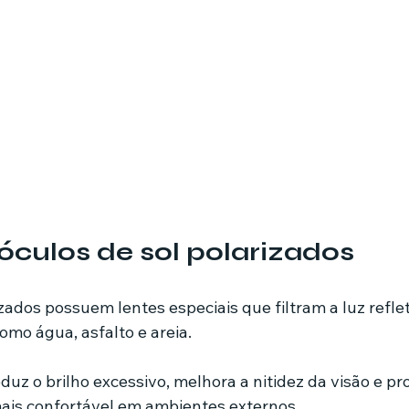
óculos de sol polarizados
zados possuem lentes especiais que filtram a luz refle
omo água, asfalto e areia.
eduz o brilho excessivo, melhora a nitidez da visão e p
mais confortável em ambientes externos.