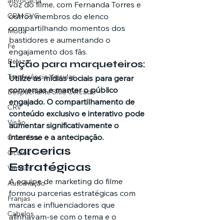
advocacia
voz do filme, com Fernanda Torres e 
CRM SVG
outros membros do elenco 
compartilhando momentos dos 
Moda
bastidores e aumentando o 
Fé
engajamento dos fãs.
Beleza
Lição para marqueteiros:
Tranferência Veicular
Utilize as mídias sociais para gerar 
conversas e manter o público 
Despachante Sítio Cercado
engajado. O compartilhamento de 
CRV
conteúdo exclusivo e interativo pode 
Visão
aumentar significativamente o 
interesse e a antecipação.
Ótica Eva
Parcerias 
Óculos
Estratégicas
Vendas
A equipe de marketing do filme 
Automação
formou parcerias estratégicas com 
Franjas
marcas e influenciadores que 
Cabelos
alinhavam-se com o tema e o 