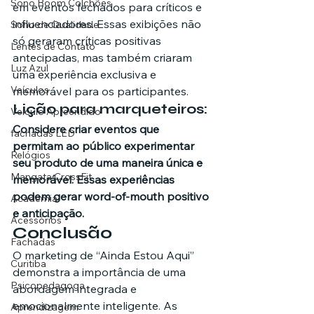
Sono Boom Colchões
em eventos fechados para críticos e 
influenciadores. Essas exibições não 
Sono de Qualidade
só geraram críticas positivas 
Lentes de Contato
antecipadas, mas também criaram 
Luz Azul
uma experiência exclusiva e 
Veículos
memorável para os participantes.
Lição para marqueteiros:
Veículo Apreendido
Considere criar eventos que 
fachadas LED
permitam ao público experimentar 
Relógios
seu produto de uma maneira única e 
Mangata CrossFit
memorável. Essas experiências 
podem gerar word-of-mouth positivo 
Academia
e anticipação.
Acessórios
Conclusão
Fachadas
O marketing de “Ainda Estou Aqui” 
Curitiba
demonstra a importância de uma 
Psicopedagoga
abordagem integrada e 
emocionalmente inteligente. As 
Aprendizagem