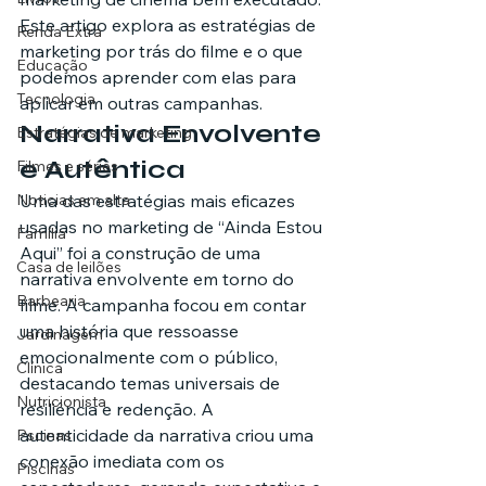
Este artigo explora as estratégias de 
Renda Extra
marketing por trás do filme e o que 
Educação
podemos aprender com elas para 
Tecnologia
aplicar em outras campanhas.
Narrativa Envolvente 
Estratégias de marketing
e Autêntica
Filmes e séries
Noticias em alta
Uma das estratégias mais eficazes 
usadas no marketing de “Ainda Estou 
Família
Aqui” foi a construção de uma 
Casa de leilões
narrativa envolvente em torno do 
Barbearia
filme. A campanha focou em contar 
uma história que ressoasse 
Jardinagem
emocionalmente com o público, 
Clínica
destacando temas universais de 
Nutricionista
resiliência e redenção. A 
autenticidade da narrativa criou uma 
Pscinas
conexão imediata com os 
Piscinas