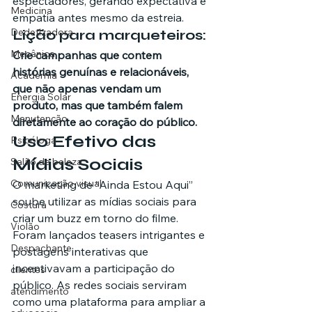
espectadores, gerando expectativa e 
Medicina
empatia antes mesmo da estreia.
Dedetizadora
Lição para marqueteiros:
Mecânica
Crie campanhas que contem 
histórias genuínas e relacionáveis, 
Academia
que não apenas vendam um 
Energia Solar
produto, mas que também falem 
Manutenção
diretamente ao coração do público.
Uso Efetivo das 
Psicóloga
Mídias Sociais
Salão de beleza
Comunicação visual
O marketing de “Ainda Estou Aqui” 
soube utilizar as mídias sociais para 
Costura
criar um buzz em torno do filme. 
Violão
Foram lançados teasers intrigantes e 
Despachante
postagens interativas que 
incentivavam a participação do 
clientes
público. As redes sociais serviram 
atendimento
como uma plataforma para ampliar a 