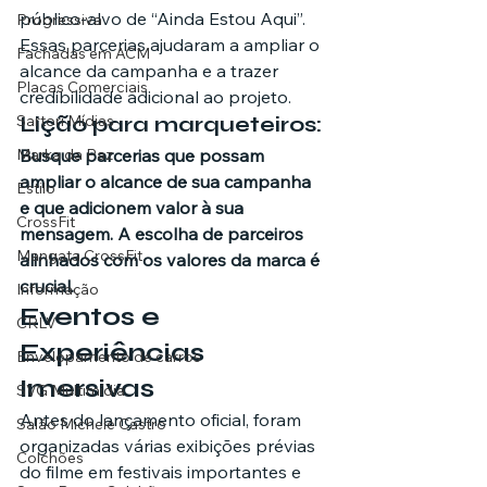
público-alvo de “Ainda Estou Aqui”. 
Progressiva
Essas parcerias ajudaram a ampliar o 
Fachadas em ACM
alcance da campanha e a trazer 
Placas Comerciais
credibilidade adicional ao projeto.
Sartori Mídias
Lição para marqueteiros:
Marka da Paz
Busque parcerias que possam 
ampliar o alcance de sua campanha 
Estilo
e que adicionem valor à sua 
CrossFit
mensagem. A escolha de parceiros 
Mangata CrossFit
alinhados com os valores da marca é 
crucial.
Informação
Eventos e 
CRLV
Experiências 
Envelopamento de carros
Imersivas
SVG Multimídia
Antes do lançamento oficial, foram 
Salão Michele Castro
organizadas várias exibições prévias 
Colchões
do filme em festivais importantes e 