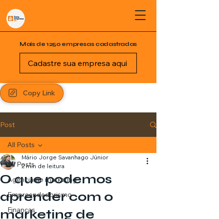
Mais de 1250 empresas cadastradas
Cadastre sua empresa aqui
Copy Link
Post
All Posts
Mário Jorge Savanhago Júnior
All Posts
2 min de leitura
O que podemos
Agência de marketing
aprender com o
Empreendedorismo
Finanças
marketing de