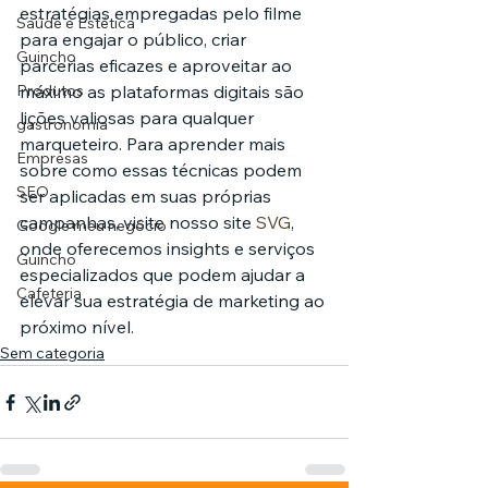
estratégias empregadas pelo filme 
Saúde e Estética
para engajar o público, criar 
Guincho
parcerias eficazes e aproveitar ao 
Produtos
máximo as plataformas digitais são 
lições valiosas para qualquer 
gastronomia
marqueteiro. Para aprender mais 
Empresas
sobre como essas técnicas podem 
SEO
ser aplicadas em suas próprias 
campanhas, visite nosso site 
SVG
, 
Google meu negócio
onde oferecemos insights e serviços 
Guincho
especializados que podem ajudar a 
Cafeteria
elevar sua estratégia de marketing ao 
próximo nível.
Sem categoria