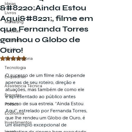
Ideias
&#8220;Ainda Estou
Livros
Aqui&#8221;, filme em
Marketing
que Fernanda Torres
Notícias
ganhou o Globo de
Pordutos
Ouro!
Saúde
Avaliado com NaN de 5 estrelas.
Sem categoria
Tecnologia
O sucesso de um filme não depende 
Esquadrias
apenas de seu roteiro, direção e 
Assistencia Técnica
atuações, mas também de como ele 
Esportes
é apresentado ao público antes 
mesmo de sua estreia. “Ainda Estou 
Política
Aqui”, estrelado por Fernanda Torres, 
Economia
que lhe rendeu um Globo de Ouro, é 
Investimentos
um exemplo excepcional de 
Livros
marketing de cinema bem executado. 