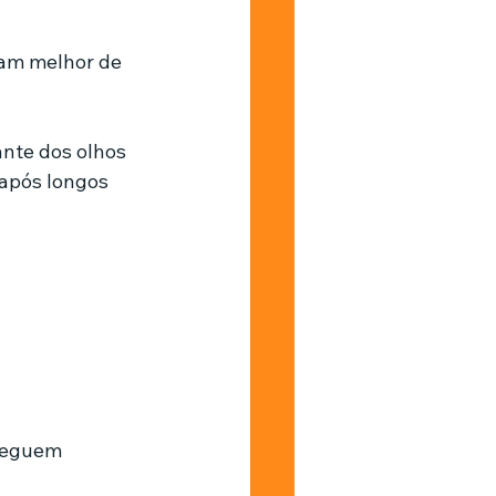
am melhor de 
nte dos olhos 
 após longos 
seguem 