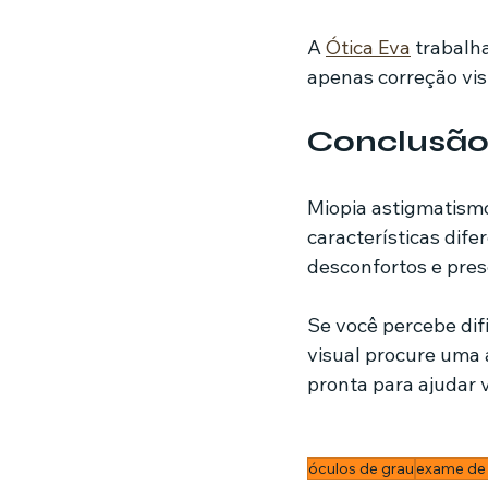
A 
Ótica Eva
 trabalh
apenas correção vi
Conclusã
Miopia astigmatism
características dife
desconfortos e pres
Se você percebe dif
visual procure uma a
pronta para ajudar 
óculos de grau
exame de 