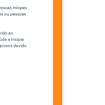
Pessoas míopes 
os ou pessoas 
ido ao 
úde a miopia 
jovens devido 