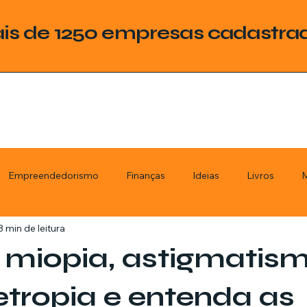
is de 1250 empresas cadastra
Empreendedorismo
Finanças
Ideias
Livros
M
3 min de leitura
ategoria
Tecnologia
Esquadrias
Assistencia Técnica
 miopia, astigmatis
stimentos
Livros
Renda Extra
Educação
Tecno
tropia e entenda as