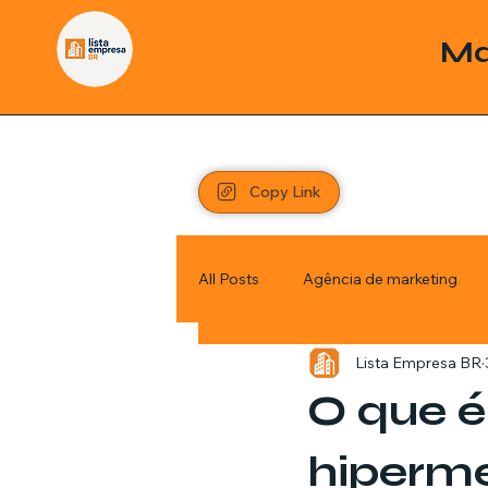
Ma
Copy Link
All Posts
Agência de marketing
Lista Empresa BR
Pordutos
Saúde
Sem c
O que é
Política
Economia
Inve
hiperme