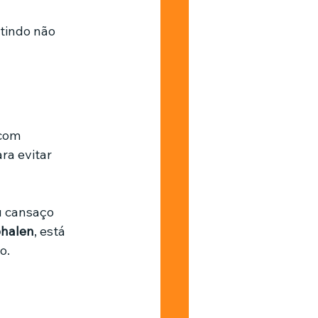
tindo não 
com 
ra evitar 
u cansaço 
phalen
, está 
o.