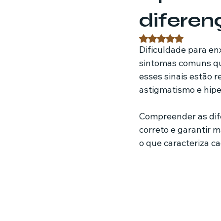
diferen
Estratégias de marketing
Fil
Avaliado com NaN 
Dificuldade para en
sintomas comuns que
Jardinagem
Clínica
Nut
esses sinais estão 
astigmatismo e hipe
Compreender as dife
correto e garantir m
o que caracteriza c