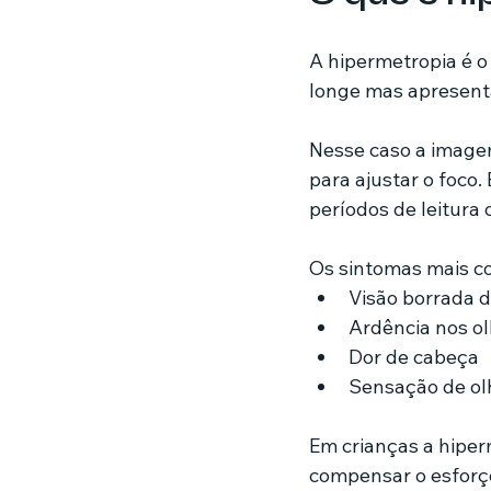
A hipermetropia é 
longe mas apresenta
Nesse caso a imagem
para ajustar o foco
períodos de leitura 
Os sintomas mais c
Visão borrada d
Ardência nos o
Dor de cabeça
Sensação de ol
Em crianças a hipe
compensar o esforç