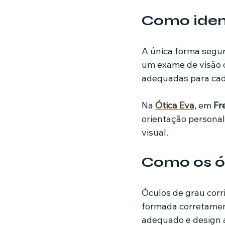
Como iden
A única forma segur
um exame de visão c
adequadas para cada
Na 
Ótica Eva
, em 
Fr
orientação personal
visual.
Como os ó
Óculos de grau corr
formada corretament
adequado e design 