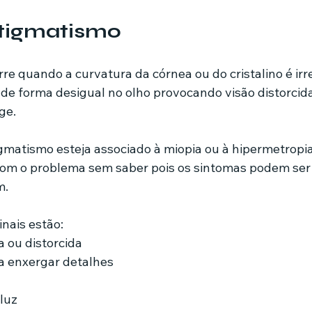
stigmatismo
e quando a curvatura da córnea ou do cristalino é irreg
 de forma desigual no olho provocando visão distorcida
ge.
matismo esteja associado à miopia ou à hipermetropia
om o problema sem saber pois os sintomas podem ser
m.
inais estão:
 ou distorcida
a enxergar detalhes
 luz