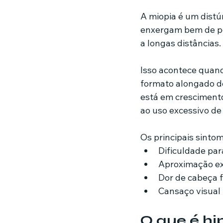
A miopia é um distúr
enxergam bem de per
a longas distâncias.
Isso acontece quan
formato alongado d
está em crescimento
ao uso excessivo de 
Os principais sinto
Dificuldade par
Aproximação exc
Dor de cabeça 
Cansaço visual
O que é h