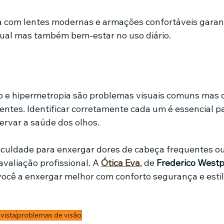
a com lentes modernas e armações confortáveis garan
sual mas também bem-estar no uso diário.
o
o e hipermetropia são problemas visuais comuns mas 
rentes. Identificar corretamente cada um é essencial pa
ervar a saúde dos olhos.
iculdade para enxergar dores de cabeça frequentes o
valiação profissional. A 
Ótica Eva
, de 
Frederico West
você a enxergar melhor com conforto segurança e estil
vista
problemas de visão