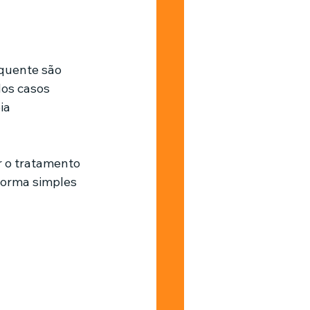
Barbearia
quente são 
os casos 
ia 
 o tratamento 
 forma simples 