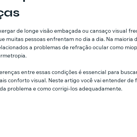
ças
mes e séries
Noticias em alta
Família
Casa de leilões
de 5 estrelas.
xergar de longe visão embaçada ou cansaço visual fre
 muitas pessoas enfrentam no dia a dia. Na maioria d
ricionista
relacionados a problemas de refração ocular como miop
rmetropia.
renças entre essas condições é essencial para buscar
ais conforto visual. Neste artigo você vai entender de
ada problema e como corrigi-los adequadamente.