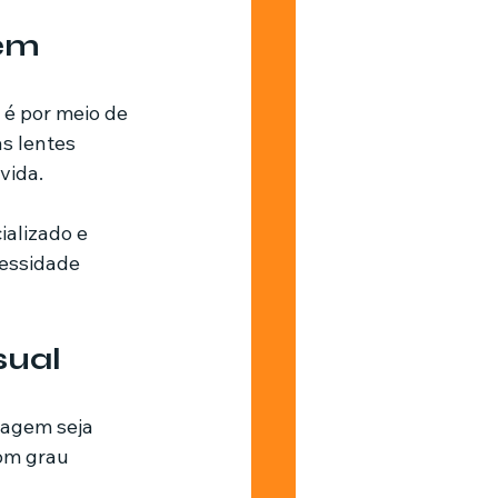
tem
 é por meio de 
s lentes 
vida.
alizado e 
essidade 
sual
magem seja 
om grau 