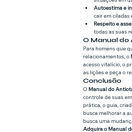
Autoestima e in
cair em ciladas
Respeito e asse
todas as suas r
O Manual do A
Para homens que qu
relacionamentos, o 
acesso vitalício, o
as lições e peça o r
Conclusão
O 
Manual do Antiot
controle de suas e
prática, o guia, criad
busca melhorar a au
busca uma mudança 
Adquira o Manual do