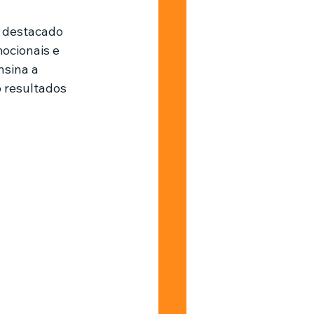
e destacado 
Barbearia
ocionais e 
nsina a 
 resultados 