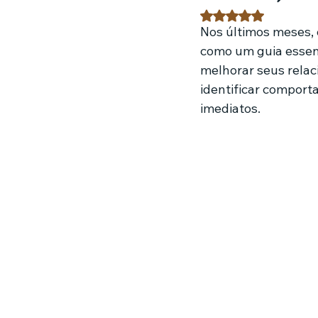
Avaliado com NaN 
Nos últimos meses, 
Estratégias de marketing
Fil
como um guia essen
melhorar seus relac
identificar comport
Jardinagem
Clínica
Nut
imediatos.