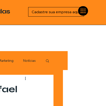
das
Cadastre sua empresa aqui
arketing
Notícias
Esportes
fael
logia