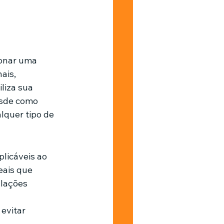
ionar uma 
ais, 
liza sua 
sde como 
quer tipo de 
licáveis ao 
eais que 
lações 
evitar 