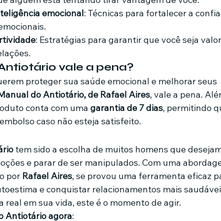
teligência emocional
: Técnicas para fortalecer a confia
 emocionais.
rtividade
: Estratégias para garantir que você seja valo
elações.
ntiotário vale a pena?
erem proteger sua saúde emocional e melhorar seus 
Manual do Antiotário, de Rafael Aires
, vale a pena. Al
 produto conta com uma 
garantia de 7 dias
, permitindo q
eembolso caso não esteja satisfeito.
ário
 tem sido a escolha de muitos homens que desejam
moções e parar de ser manipulados. Com uma abordage
o por 
Rafael Aires
, se provou uma ferramenta eficaz 
toestima e conquistar relacionamentos mais saudáveis
real em sua vida, este é o momento de agir.
 Antiotário agora