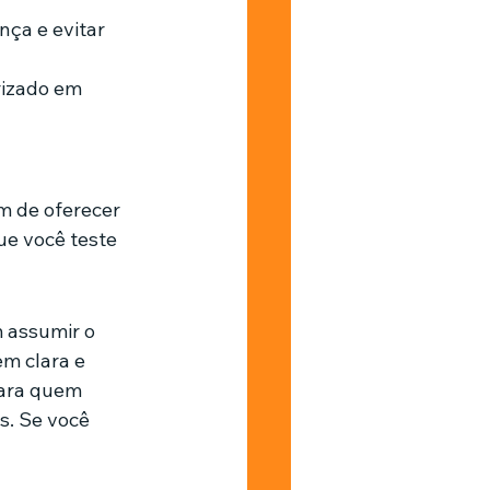
nça e evitar 
rizado em 
ém de oferecer 
ue você teste 
 assumir o 
m clara e 
para quem 
. Se você 