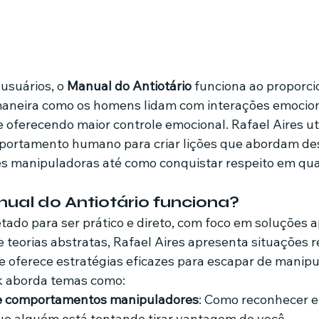
usuários, o 
Manual do Antiotário
 funciona ao proporc
aneira como os homens lidam com interações emocion
 oferecendo maior controle emocional. Rafael Aires uti
portamento humano para criar lições que abordam de
s manipuladoras até como conquistar respeito em qual
ual do Antiotário funciona?
tado para ser prático e direto, com foco em soluções ap
de teorias abstratas, Rafael Aires apresenta situações r
 oferece estratégias eficazes para escapar de manipu
k aborda temas como:
de comportamentos manipuladores
: Como reconhecer e 
ue alguém está tentando tirar vantagem de você.