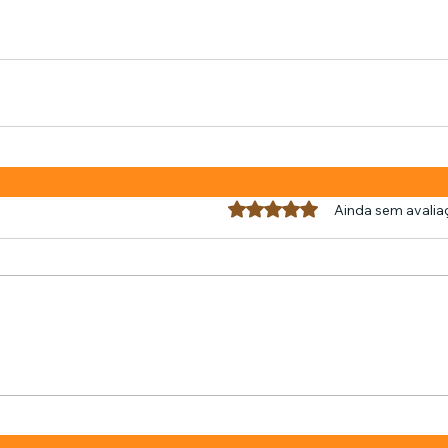
Avaliado com 0 de 5 estrel
Ainda sem avalia