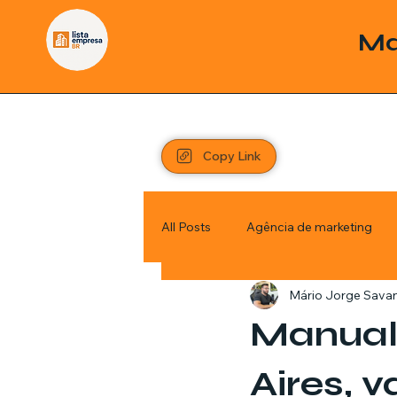
Ma
Copy Link
All Posts
Agência de marketing
Mário Jorge Sava
Pordutos
Saúde
Sem c
Manual 
Política
Economia
Inve
Aires, 