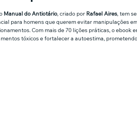
de 5 estrelas.
o 
Manual do Antiotário
, criado por 
Rafael Aires
, tem s
mes e séries
Noticias em alta
Família
Casa de leilões
cial para homens que querem evitar manipulações em
ionamentos. Com mais de 70 lições práticas, o ebook e
amentos tóxicos e fortalecer a autoestima, prometendo
ricionista