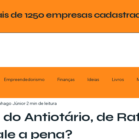
is de 1250 empresas cadastra
Empreendedorismo
Finanças
Ideias
Livros
M
nhago Júnior
2 min de leitura
ategoria
Tecnologia
Esquadrias
Assistencia Técnica
do Antiotário, de Ra
stimentos
Livros
Renda Extra
Educação
Tecno
vale a pena?