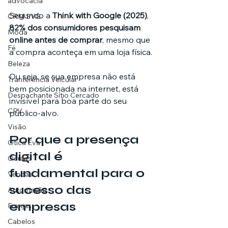
advocacia
Segundo a 
Think with Google (2025)
, 
CRM SVG
82% dos consumidores pesquisam 
Moda
online antes de comprar
, mesmo que 
Fé
a compra aconteça em uma loja física.
Beleza
Ou seja, se sua empresa não está 
Tranferência Veicular
bem posicionada na internet, está 
Despachante Sítio Cercado
invisível para boa parte do seu 
CRV
público-alvo.
Visão
Por que a presença 
Ótica Eva
digital é 
Óculos
fundamental para o 
Vendas
sucesso das 
Automação
empresas
Franjas
Cabelos