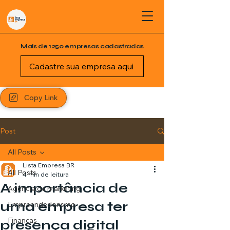
Mais de 1250 empresas cadastradas
Cadastre sua empresa aqui
Copy Link
Post
All Posts
Lista Empresa BR
All Posts
4 min de leitura
A importância de
Agência de marketing
uma empresa ter
Empreendedorismo
Finanças
presença digital