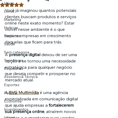
Ideias
Avaliado com NaN de 5 estrelas.
Você já imaginou quantos potenciais 
Livros
clientes buscam produtos e serviços 
Marketing
online neste exato momento? Estar 
Notícias
visível nesse ambiente é o que 
separa empresas em crescimento 
Pordutos
daquelas que ficam para trás.
Saúde
Sem categoria
A 
presença digital
 deixou de ser uma 
Tecnologia
opção e se tornou uma necessidade 
estratégica para qualquer negócio 
Esquadrias
que deseja competir e prosperar no 
Assistencia Técnica
mercado atual.
Esportes
A 
SVG Multimídia
 é uma agência 
Política
especializada em comunicação digital 
Economia
que ajuda empresas a 
fortalecerem 
Investimentos
sua presença online
, atraírem novos 
Livros
clientes e aumentarem suas vendas 