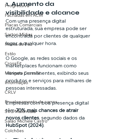
1. Aumento da 
Progressiva
visibilidade e alcance
Fachadas em ACM
Com uma presença digital 
Placas Comerciais
estruturada, sua empresa pode ser 
Sartori Mídias
encontrada por clientes de qualquer 
lugar, a qualquer hora.
Marka da Paz
Estilo
O Google, as redes sociais e os 
CrossFit
marketplaces funcionam como 
vitrines permanentes, exibindo seus 
Mangata CrossFit
produtos e serviços para milhares de 
Informação
pessoas interessadas.
CRLV
Envelopamento de carros
Empresas com boa presença digital 
têm 
70% mais chances de atrair 
SVG Multimídia
novos clientes
, segundo dados da 
Salão Michele Castro
HubSpot (2024)
.
Colchões