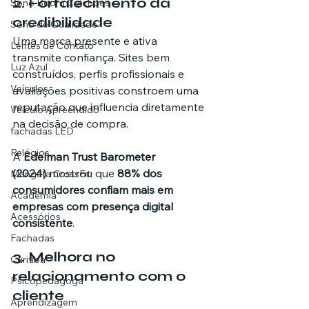
2. Fortalecimento da 
Sono Boom Colchões
credibilidade
Sono de Qualidade
Uma marca presente e ativa 
Lentes de Contato
transmite confiança. Sites bem 
Luz Azul
construídos, perfis profissionais e 
Veículos
avaliações positivas constroem uma 
reputação que influencia diretamente 
Veículo Apreendido
na decisão de compra.
fachadas LED
Relógios
A 
Edelman Trust Barometer 
(2024)
 mostrou que 
88% dos 
Mangata CrossFit
consumidores confiam mais em 
Academia
empresas com presença digital 
Acessórios
consistente
.
Fachadas
3. Melhora no 
Curitiba
relacionamento com o 
Psicopedagoga
cliente
Aprendizagem