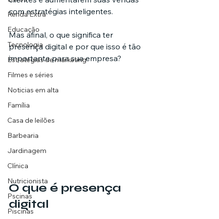
com estratégias inteligentes.
Renda Extra
Educação
Mas afinal, o que significa ter 
Tecnologia
presença digital e por que isso é tão 
importante para sua empresa?
Estratégias de marketing
Filmes e séries
Noticias em alta
Família
Casa de leilões
Barbearia
Jardinagem
Clínica
Nutricionista
O que é presença 
Pscinas
digital
Piscinas