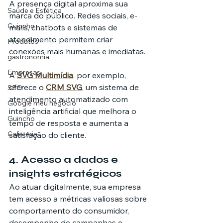
A presença digital aproxima sua 
Saúde e Estética
marca do público. Redes sociais, e-
Guincho
mails, chatbots e sistemas de 
atendimento permitem criar 
Produtos
conexões mais humanas e imediatas.
gastronomia
Empresas
A 
SVG Multimídia
, por exemplo, 
oferece o 
CRM SVG
, um sistema de 
SEO
atendimento automatizado com 
Google meu negócio
inteligência artificial que melhora o 
Guincho
tempo de resposta e aumenta a 
Cafeteria
satisfação do cliente.
4. Acesso a dados e 
insights estratégicos
Ao atuar digitalmente, sua empresa 
tem acesso a métricas valiosas sobre 
comportamento do consumidor, 
desempenho de campanhas e 