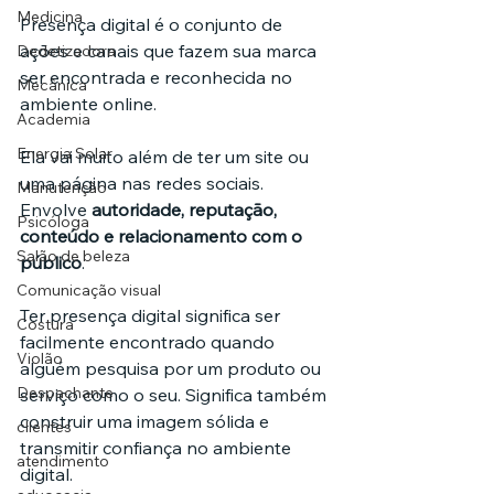
Medicina
Presença digital é o conjunto de 
ações e canais que fazem sua marca 
Dedetizadora
ser encontrada e reconhecida no 
Mecânica
ambiente online.
Academia
Energia Solar
Ela vai muito além de ter um site ou 
uma página nas redes sociais. 
Manutenção
Envolve 
autoridade, reputação, 
Psicóloga
conteúdo e relacionamento com o 
Salão de beleza
público
.
Comunicação visual
Ter presença digital significa ser 
Costura
facilmente encontrado quando 
Violão
alguém pesquisa por um produto ou 
Despachante
serviço como o seu. Significa também 
construir uma imagem sólida e 
clientes
transmitir confiança no ambiente 
atendimento
digital.