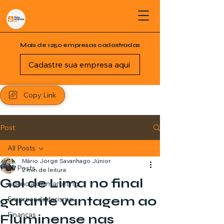
Mais de 1250 empresas cadastradas
Cadastre sua empresa aqui
Copy Link
Post
All Posts
Mário Jorge Savanhago Júnior
All Posts
2 min de leitura
Gol de Lima no final
Agência de marketing
garante vantagem ao
Empreendedorismo
Finanças
Fluminense nas