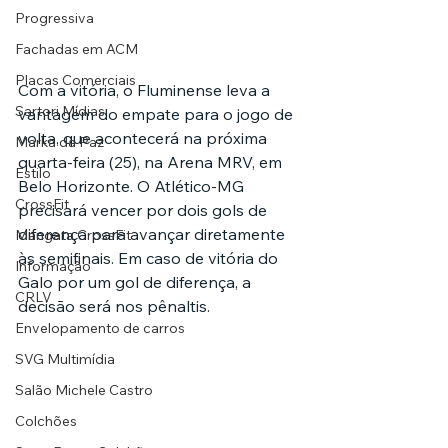
Progressiva
Fachadas em ACM
Placas Comerciais
Com a vitória, o Fluminense leva a 
Sartori Mídias
vantagem do empate para o jogo de 
volta, que acontecerá na próxima 
Marka da Paz
quarta-feira (25), na Arena MRV, em 
Estilo
Belo Horizonte. O Atlético-MG 
CrossFit
precisará vencer por dois gols de 
diferença para avançar diretamente 
Mangata CrossFit
às semifinais. Em caso de vitória do 
Informação
Galo por um gol de diferença, a 
CRLV
decisão será nos pênaltis.
Envelopamento de carros
SVG Multimídia
Salão Michele Castro
Colchões