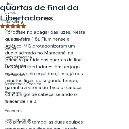
Ideias
quartas de final da
Livros
Libertadores.
Marketing
Avaliado com NaN de 5 estrelas.
Notícias
Foi quase no apagar das luzes. Nesta 
quarta-feira (18), Fluminense e 
Pordutos
Atlético-MG protagonizaram um 
Saúde
duelo acirrado no Maracanã, na 
Sem categoria
primeira partida das quartas de final 
Tecnologia
da Copa Libertadores. Em um jogo 
marcado pelo equilíbrio, Lima, já nos 
Esquadrias
minutos finais do segundo tempo, 
Assistencia Técnica
garantiu a vitória do Tricolor carioca 
Esportes
com um gol de cabeça, selando o 
placar de 1 a 0.
Política
Economia
Investimentos
No primeiro tempo, as duas equipes 
Livros
travaram uma disputa equilibrada. 