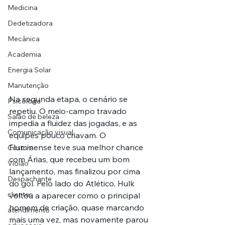
Medicina
Dedetizadora
Mecânica
Academia
Energia Solar
Manutenção
Na segunda etapa, o cenário se 
Psicóloga
repetiu. O meio-campo travado 
Salão de beleza
impedia a fluidez das jogadas, e as 
Comunicação visual
equipes pouco criavam. O 
Fluminense teve sua melhor chance 
Costura
com Árias, que recebeu um bom 
Violão
lançamento, mas finalizou por cima 
Despachante
do gol. Pelo lado do Atlético, Hulk 
clientes
voltou a aparecer como o principal 
homem de criação, quase marcando 
atendimento
mais uma vez, mas novamente parou 