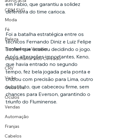
advocacia
em Fábio, que garantiu a solidez 
CRM SVG
defensiva do time carioca.
Moda
Fé
Foi a batalha estratégica entre os 
Beleza
técnicos Fernando Diniz e Luiz Felipe 
Scolari que acabou decidindo o jogo. 
Tranferência Veicular
Após alterações importantes, Keno, 
Despachante Sítio Cercado
que havia entrado no segundo 
CRV
tempo, fez bela jogada pela ponta e 
Visão
cruzou com precisão para Lima, outro 
substituto, que cabeceou firme, sem 
Ótica Eva
chances para Everson, garantindo o 
Óculos
triunfo do Fluminense.
Vendas
Automação
Franjas
Cabelos