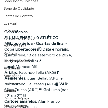
Sono Boom Colchões
Sono de Qualidade
Lentes de Contato
Luz Azul
Veículos
Ficha técnica
FLUMINENSE 1 x 0 ATLÉTICO-
Veículo Apreendido
MGJogo de ida - Quartas de final - 
fachadas LED
Copa Libertadores
🗓️ 
Data e horário
: 
Relógios
quarta-feira, 18 de setembro de 2024, 
às 19h (de Brasília)📍 
Mangata CrossFit
Local
: Maracanã🟨 
Academia
Árbitro
: Facundo Tello (ARG)🚩 
Acessórios
Assistentes
: Juan Bellat (ARG) e 
Fachadas
Maximiliano Del Yesso (ARG)🖥️ 
VAR
: 
Sílvio Trucco (ARG)🥅 
Gol
: Lima (aos 
Curitiba
42' do 2T)🟨 
Psicopedagoga
Cartões amarelos
: Alan Franco 
Aprendizagem
(CAM), Lima (FLU)