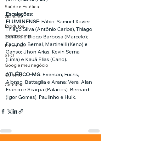
Saúde e Estética
Escalações:
Guincho
FLUMINENSE
: Fábio; Samuel Xavier, 
Produtos
Thiago Silva (Antônio Carlos), Thiago 
gastronomia
Santos e Diogo Barbosa (Marcelo); 
Facundo Bernal, Martinelli (Keno) e 
Empresas
Ganso; Jhon Arias, Kevin Serna 
SEO
(Lima) e Kauã Elias (Cano).
Google meu negócio
ATLÉTICO-MG
: Everson; Fuchs, 
Guincho
Alonso, Battaglia e Arana; Vera, Alan 
Cafeteria
Franco e Scarpa (Palacios); Bernard 
(Igor Gomes), Paulinho e Hulk.