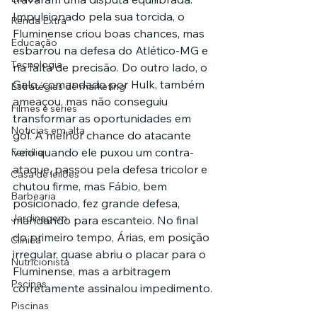
Impulsionado pela sua torcida, o 
Renda Extra
Fluminense criou boas chances, mas 
Educação
esbarrou na defesa do Atlético-MG e 
Tecnologia
na falta de precisão. Do outro lado, o 
Galo, comandado por Hulk, também 
Estratégias de marketing
ameaçou, mas não conseguiu 
Filmes e séries
transformar as oportunidades em 
Noticias em alta
gol. A melhor chance do atacante 
veio quando ele puxou um contra-
Família
ataque, passou pela defesa tricolor e 
Casa de leilões
chutou firme, mas Fábio, bem 
Barbearia
posicionado, fez grande defesa, 
Jardinagem
mandando para escanteio. No final 
do primeiro tempo, Árias, em posição 
Clínica
irregular, quase abriu o placar para o 
Nutricionista
Fluminense, mas a arbitragem 
Pscinas
corretamente assinalou impedimento.
Piscinas