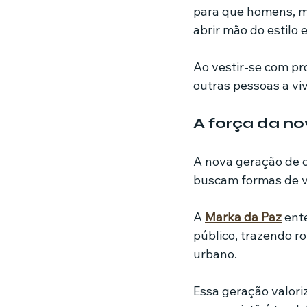
para que homens, mu
abrir mão do estilo 
Ao vestir-se com pr
outras pessoas a v
A força da no
A nova geração de c
buscam formas de vi
A 
Marka da Paz
 ent
público, trazendo r
urbano.
Essa geração valori