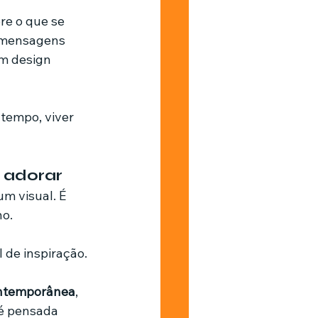
e o que se 
m mensagens 
em design 
tempo, viver 
e adorar
m visual. É 
o. 
 de inspiração.
contemporânea
, 
 é pensada 