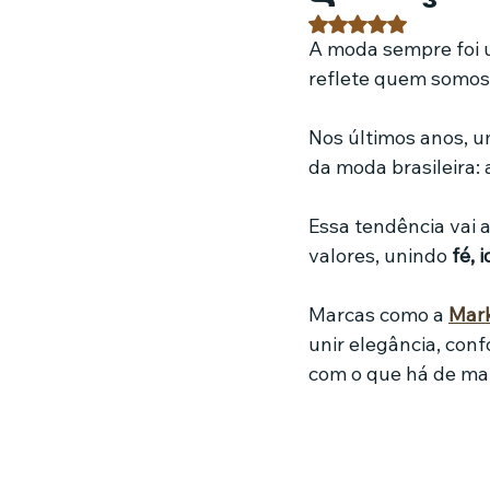
Avaliado com NaN 
A moda sempre foi 
Estratégias de marketing
Fil
reflete quem somos
Nos últimos anos, 
Jardinagem
Clínica
Nut
da moda brasileira: 
Essa tendência vai 
valores, unindo 
fé, 
Marcas como a 
Mark
unir elegância, con
com o que há de mai