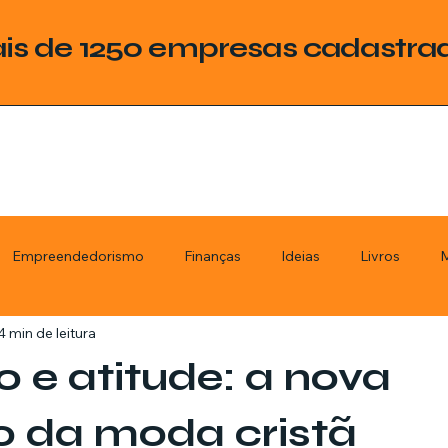
is de 1250 empresas cadastra
Empreendedorismo
Finanças
Ideias
Livros
M
4 min de leitura
ategoria
Tecnologia
Esquadrias
Assistencia Técnica
lo e atitude: a nova
stimentos
Livros
Renda Extra
Educação
Tecno
o da moda cristã