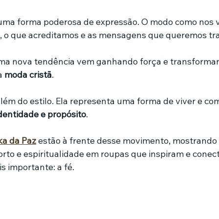
de 5 estrelas.
uma forma poderosa de expressão. O modo como nos v
mes e séries
Noticias em alta
Família
Casa de leilões
, o que acreditamos e as mensagens que queremos tra
uma nova tendência vem ganhando força e transforman
ricionista
a 
moda cristã
.
além do estilo. Ela representa uma forma de viver e co
identidade e propósito
. 
a da Paz
 estão à frente desse movimento, mostrando 
forto e espiritualidade em roupas que inspiram e cone
s importante: a fé.