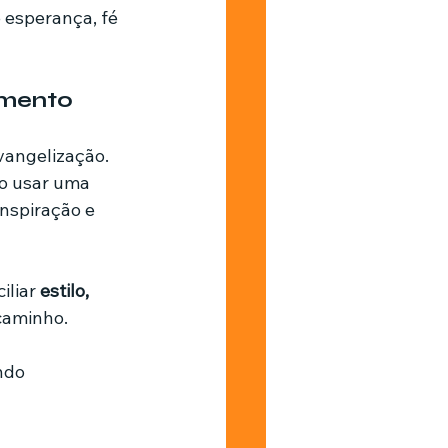
esperança, fé 
amento
angelização. 
Ao usar uma 
nspiração e 
liar 
estilo, 
caminho. 
ndo 