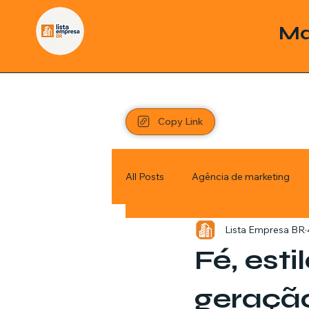
Ma
Copy Link
All Posts
Agência de marketing
Lista Empresa BR
Pordutos
Saúde
Sem c
Fé, esti
Política
Economia
Inve
geraçã