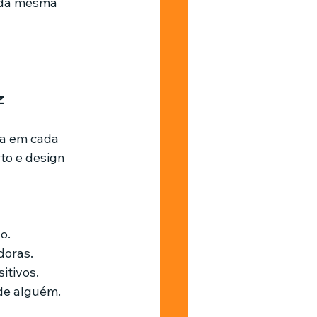
 da mesma 
z
ca em cada 
to e design 
o.
doras.
itivos.
de alguém.