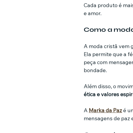
Cada produto é mai
e amor.
Como a moda 
A moda cristã vem 
Ela permite que a fé
peça com mensagem b
bondade.
Além disso, o movim
ética e valores espir
A 
Marka da Paz
 é u
mensagens de paz e 