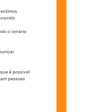
estimos 
Barbearia
nsmitir.
do o cenário 
municar 
que é possível 
ctam pessoas 