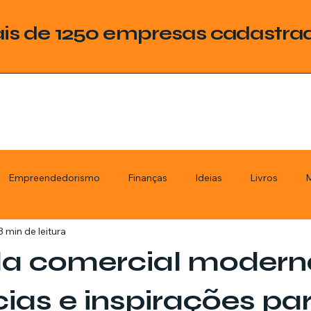
is de 1250 empresas cadastra
Empreendedorismo
Finanças
Ideias
Livros
M
3 min de leitura
ategoria
Tecnologia
Esquadrias
Assistencia Técnica
a comercial modern
stimentos
Livros
Renda Extra
Educação
Tecno
ias e inspirações pa