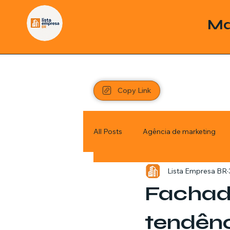
Ma
Copy Link
All Posts
Agência de marketing
Lista Empresa BR
Pordutos
Saúde
Sem c
Fachad
Política
Economia
Inve
tendênc