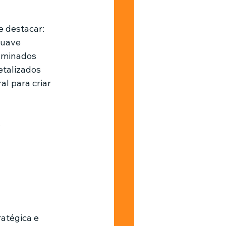
e destacar:
suave
luminados
etalizados
l para criar 
 
atégica e 