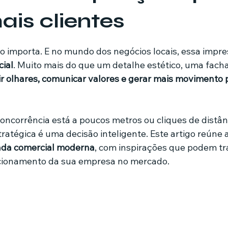
ais clientes
mes e séries
Noticias em alta
Família
Casa de leilões
de 5 estrelas.
o importa. E no mundo dos negócios locais, essa impr
ial
. Muito mais do que um detalhe estético, uma fac
ricionista
ir olhares, comunicar valores e gerar mais movimento 
ncorrência está a poucos metros ou cliques de distânci
atégica é uma decisão inteligente. Este artigo reúne a
ada comercial moderna
, com inspirações que podem tr
sicionamento da sua empresa no mercado.