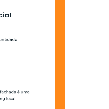
ial 
entidade 
 fachada é uma 
g local.