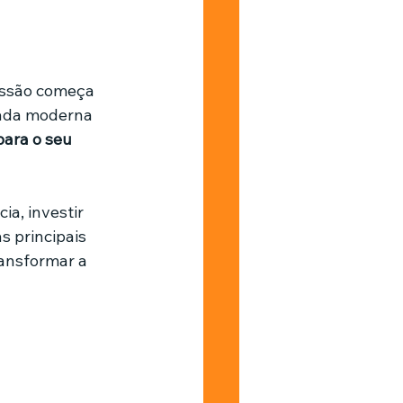
Barbearia
essão começa 
hada moderna 
para o seu 
a, investir 
s principais 
ansformar a 