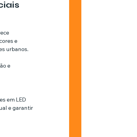
iais
rece 
cores e 
tes urbanos.
ão e 
zes em LED 
al e garantir 