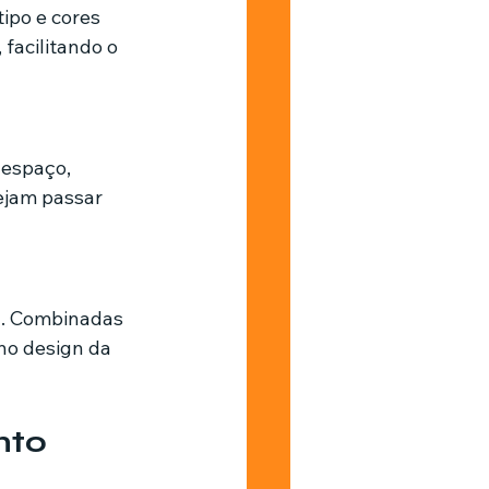
po e cores 
 facilitando o 
 espaço, 
jam passar 
a. Combinadas 
no design da 
nto 