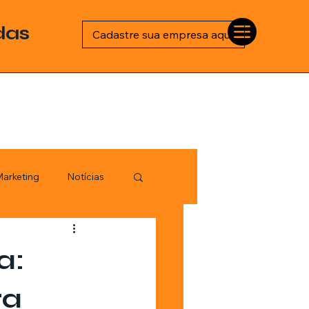
das
Cadastre sua empresa aqui
arketing
Notícias
Esportes
a:
logia
ra