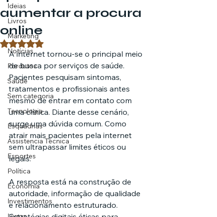
Ideias
aumentar a procura
Livros
online
Marketing
Avaliado com NaN de 5 estrelas.
Notícias
A internet tornou-se o principal meio 
de busca por serviços de saúde. 
Pordutos
Pacientes pesquisam sintomas, 
Saúde
tratamentos e profissionais antes 
Sem categoria
mesmo de entrar em contato com 
Tecnologia
uma clínica. Diante desse cenário, 
surge uma dúvida comum. Como 
Esquadrias
atrair mais pacientes pela internet 
Assistencia Técnica
sem ultrapassar limites éticos ou 
Esportes
legais.
Política
A resposta está na construção de 
Economia
autoridade, informação de qualidade 
Investimentos
e relacionamento estruturado. 
Livros
Estratégias digitais éticas para 