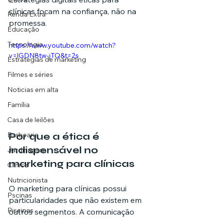
clínicas focam na confiança, não na 
Renda Extra
promessa.
Educação
Tecnologia
https://www.youtube.com/watch?
v=lGDN8tw-jTQ&t=2s
Estratégias de marketing
Filmes e séries
Noticias em alta
Família
Casa de leilões
Por que a ética é 
Barbearia
indispensável no 
Jardinagem
marketing para clínicas
Clínica
Nutricionista
O marketing para clínicas possui 
Pscinas
particularidades que não existem em 
Piscinas
outros segmentos. A comunicação 