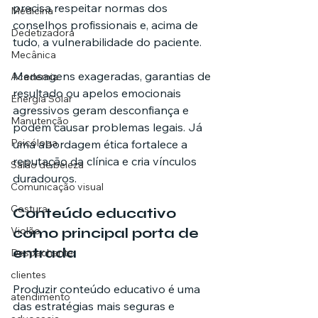
precisa respeitar normas dos 
Medicina
conselhos profissionais e, acima de 
Dedetizadora
tudo, a vulnerabilidade do paciente.
Mecânica
Mensagens exageradas, garantias de 
Academia
resultado ou apelos emocionais 
Energia Solar
agressivos geram desconfiança e 
Manutenção
podem causar problemas legais. Já 
Psicóloga
uma abordagem ética fortalece a 
reputação da clínica e cria vínculos 
Salão de beleza
duradouros.
Comunicação visual
Costura
Conteúdo educativo 
como principal porta de 
Violão
entrada
Despachante
clientes
Produzir conteúdo educativo é uma 
atendimento
das estratégias mais seguras e 