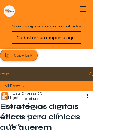
Mais de 1250 empresas cadastradas
Cadastre sua empresa aqui
Copy Link
Post
All Posts
Lista Empresa BR
All Posts
2 min de leitura
Estratégias digitais
Agência de marketing
éticas para clínicas
Empreendedorismo
Finanças
que querem