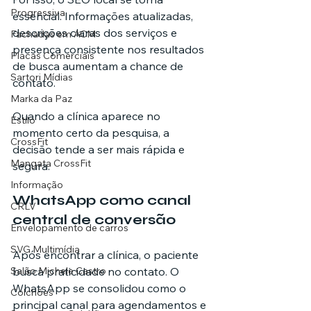
Progressiva
essencial. Informações atualizadas, 
descrições claras dos serviços e 
Fachadas em ACM
presença consistente nos resultados 
Placas Comerciais
de busca aumentam a chance de 
Sartori Mídias
contato.
Marka da Paz
Quando a clínica aparece no 
Estilo
momento certo da pesquisa, a 
CrossFit
decisão tende a ser mais rápida e 
Mangata CrossFit
segura.
Informação
WhatsApp como canal 
CRLV
central de conversão
Envelopamento de carros
SVG Multimídia
Após encontrar a clínica, o paciente 
busca praticidade no contato. O 
Salão Michele Castro
WhatsApp se consolidou como o 
Colchões
principal canal para agendamentos e 