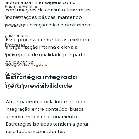
automatizar mensagens como 
Saúde e Estética
confirmações de consulta, lembretes 
Guincho
e orientações básicas, mantendo 
uma comunicação ética e profissional.
Produtos
gastronomia
Esse processo reduz faltas, melhora 
Empresas
a organização interna e eleva a 
percepção de qualidade por parte 
SEO
do paciente.
Google meu negócio
Guincho
Estratégia integrada 
Cafeteria
gera previsibilidade
Atrair pacientes pela internet exige 
integração entre conteúdo, busca, 
atendimento e relacionamento. 
Estratégias isoladas tendem a gerar 
resultados inconsistentes.