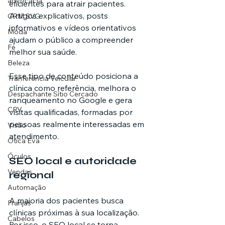
advocacia
eficientes para atrair pacientes. 
Artigos explicativos, posts 
CRM SVG
informativos e vídeos orientativos 
Moda
ajudam o público a compreender 
Fé
melhor sua saúde.
Beleza
Esse tipo de conteúdo posiciona a 
Tranferência Veicular
clínica como referência, melhora o 
Despachante Sítio Cercado
ranqueamento no Google e gera 
CRV
visitas qualificadas, formadas por 
pessoas realmente interessadas em 
Visão
atendimento.
Ótica Eva
Óculos
SEO local e autoridade 
Vendas
regional
Automação
A maioria dos pacientes busca 
Franjas
clínicas próximas à sua localização. 
Cabelos
Por isso, o SEO local se torna 