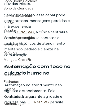
Sono Boom Colchões
dúvidas iniciais.
Sono de Qualidade
Sem organização, esse canal pode 
Lentes de Contato
gerar atrasos, mensagens perdidas e 
Luz Azul
má experiência. 
Veículos
Com o
 CRM SVG
, a clínica centraliza 
conversas, organiza contatos e 
Veículo Apreendido
registra históricos de atendimento, 
fachadas LED
mantendo padrão e clareza na 
Relógios
comunicação.
Mangata CrossFit
Automação com foco no 
Academia
cuidado humano
Acessórios
Fachadas
Automação no atendimento não 
Curitiba
significa distanciamento. Pelo 
contrário. Ela garante agilidade e 
Psicopedagoga
reduz falhas. O 
CRM SVG
 permite 
Aprendizagem