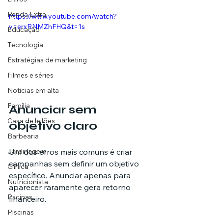
Renda Extra
https://www.youtube.com/watch?
v=erxRNMZhFHQ&t=1s
Educação
Tecnologia
Estratégias de marketing
Filmes e séries
Noticias em alta
Família
Anunciar sem 
Casa de leilões
objetivo claro
Barbearia
Um dos erros mais comuns é criar 
Jardinagem
campanhas sem definir um objetivo 
Clínica
específico. Anunciar apenas para 
Nutricionista
aparecer raramente gera retorno 
Pscinas
financeiro.
Piscinas