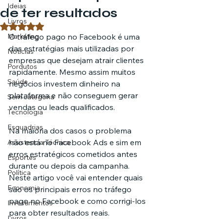
Ideias
de ter resultados
Livros
Avaliado com NaN de 5 estrelas.
Marketing
O tráfego pago no Facebook é uma 
das estratégias mais utilizadas por 
Notícias
empresas que desejam atrair clientes 
Pordutos
rapidamente. Mesmo assim muitos 
Saúde
negócios investem dinheiro na 
plataforma e não conseguem gerar 
Sem categoria
vendas ou leads qualificados.
Tecnologia
Esquadrias
Na maioria dos casos o problema 
não está no Facebook Ads e sim em 
Assistencia Técnica
erros estratégicos cometidos antes 
Esportes
durante ou depois da campanha. 
Política
Neste artigo você vai entender quais 
Economia
são os principais erros no tráfego 
pago no Facebook e como corrigi-los 
Investimentos
para obter resultados reais.
Livros