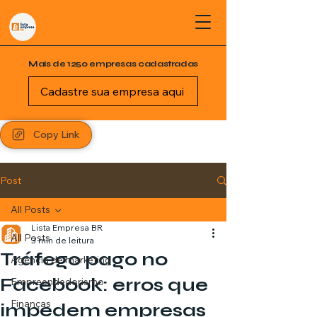
Mais de 1250 empresas cadastradas
Cadastre sua empresa aqui
Copy Link
Post
All Posts
Lista Empresa BR
All Posts
3 min de leitura
Tráfego pago no
Agência de marketing
Facebook: erros que
Empreendedorismo
Finanças
impedem empresas