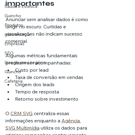
importantes
Saúde e Estética
Guincho
Anunciar sem analisar dados é como 
Produtos
dirigir no escuro. Curtidas e 
visualizações não indicam sucesso 
gastronomia
comercial.
Empresas
SEO
Algumas métricas fundamentais 
precisam ser acompanhadas:
Google meu negócio
Custo por lead
Guincho
Taxa de conversão em vendas
Cafeteria
Origem dos leads
Tempo de resposta
Retorno sobre investimento
O 
CRM SVG
 centraliza essas 
informações enquanto a 
Agência 
SVG Multimídia
 utiliza os dados para 
otimizar campanhas continuamente.