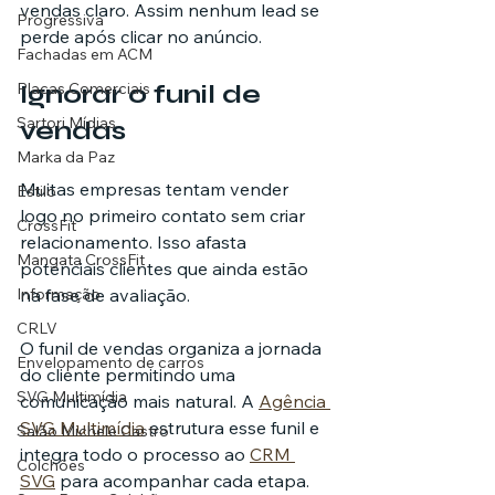
vendas claro. Assim nenhum lead se 
Progressiva
perde após clicar no anúncio.
Fachadas em ACM
Ignorar o funil de 
Placas Comerciais
Sartori Mídias
vendas
Marka da Paz
Muitas empresas tentam vender 
Estilo
logo no primeiro contato sem criar 
CrossFit
relacionamento. Isso afasta 
Mangata CrossFit
potenciais clientes que ainda estão 
na fase de avaliação.
Informação
CRLV
O funil de vendas organiza a jornada 
Envelopamento de carros
do cliente permitindo uma 
SVG Multimídia
comunicação mais natural. A 
Agência 
SVG Multimídia
 estrutura esse funil e 
Salão Michele Castro
integra todo o processo ao 
CRM 
Colchões
SVG
 para acompanhar cada etapa.