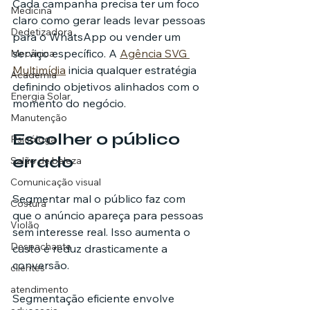
Cada campanha precisa ter um foco 
Medicina
claro como gerar leads levar pessoas 
Dedetizadora
para o WhatsApp ou vender um 
serviço específico. A 
Agência SVG 
Mecânica
Multimídia
 inicia qualquer estratégia 
Academia
definindo objetivos alinhados com o 
Energia Solar
momento do negócio.
Manutenção
Escolher o público 
Psicóloga
errado
Salão de beleza
Comunicação visual
Segmentar mal o público faz com 
Costura
que o anúncio apareça para pessoas 
Violão
sem interesse real. Isso aumenta o 
Despachante
custo e reduz drasticamente a 
conversão.
clientes
atendimento
Segmentação eficiente envolve 