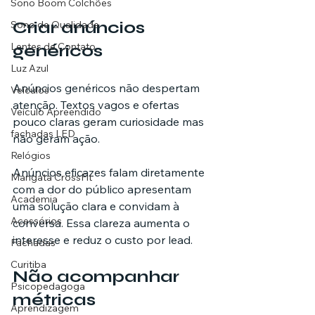
Sono Boom Colchões
Criar anúncios 
Sono de Qualidade
Lentes de Contato
genéricos
Luz Azul
Anúncios genéricos não despertam 
Veículos
atenção. Textos vagos e ofertas 
Veículo Apreendido
pouco claras geram curiosidade mas 
fachadas LED
não geram ação.
Relógios
Anúncios eficazes falam diretamente 
Mangata CrossFit
com a dor do público apresentam 
Academia
uma solução clara e convidam à 
Acessórios
conversa. Essa clareza aumenta o 
interesse e reduz o custo por lead.
Fachadas
Curitiba
Não acompanhar 
Psicopedagoga
métricas 
Aprendizagem