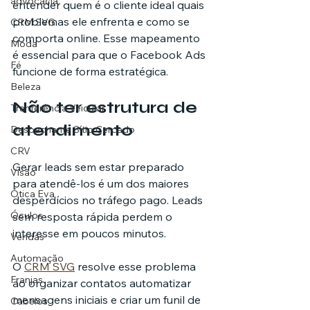
advocacia
entender quem é o cliente ideal quais 
problemas ele enfrenta e como se 
CRM SVG
comporta online. Esse mapeamento 
Moda
é essencial para que o Facebook Ads 
Fé
funcione de forma estratégica.
Beleza
Não ter estrutura de 
Tranferência Veicular
atendimento
Despachante Sítio Cercado
CRV
Gerar leads sem estar preparado 
Visão
para atendê-los é um dos maiores 
Ótica Eva
desperdícios no tráfego pago. Leads 
Óculos
sem resposta rápida perdem o 
interesse em poucos minutos.
Vendas
Automação
O 
CRM SVG
 resolve esse problema 
Franjas
ao organizar contatos automatizar 
mensagens iniciais e criar um funil de 
Cabelos