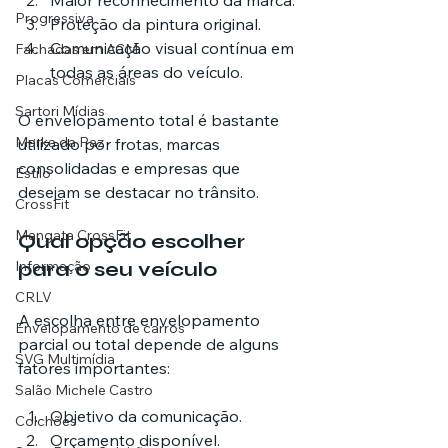
Maior reconhecimento da marca.
Progressiva
Proteção da pintura original.
Comunicação visual contínua em 
Fachadas em ACM
todas as áreas do veículo.
Placas Comerciais
Sartori Mídias
O envelopamento total é bastante 
Marka da Paz
utilizado por frotas, marcas 
consolidadas e empresas que 
Estilo
desejam se destacar no trânsito.
CrossFit
Mangata CrossFit
Qual opção escolher 
Informação
para o seu veículo
CRLV
A escolha entre envelopamento 
Envelopamento de carros
parcial ou total depende de alguns 
SVG Multimídia
fatores importantes:
Salão Michele Castro
Objetivo da comunicação.
Colchões
Orçamento disponível.