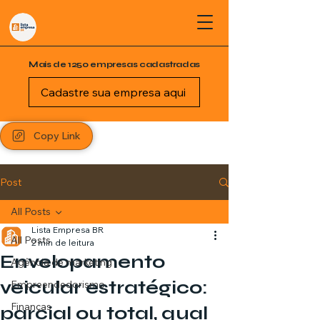
Mais de 1250 empresas cadastradas
Cadastre sua empresa aqui
Copy Link
Post
All Posts
Lista Empresa BR
All Posts
2 min de leitura
Envelopamento
Agência de marketing
veicular estratégico:
Empreendedorismo
Finanças
parcial ou total, qual