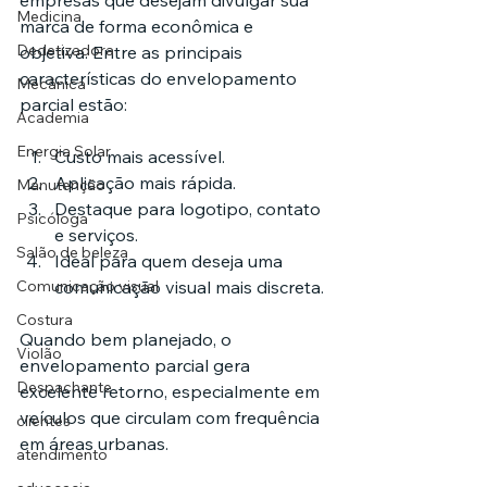
empresas que desejam divulgar sua 
Medicina
marca de forma econômica e 
Dedetizadora
objetiva. Entre as principais 
características do envelopamento 
Mecânica
parcial estão:
Academia
Energia Solar
Custo mais acessível.
Aplicação mais rápida.
Manutenção
Destaque para logotipo, contato 
Psicóloga
e serviços.
Salão de beleza
Ideal para quem deseja uma 
Comunicação visual
comunicação visual mais discreta.
Costura
Quando bem planejado, o 
Violão
envelopamento parcial gera 
Despachante
excelente retorno, especialmente em 
veículos que circulam com frequência 
clientes
em áreas urbanas.
atendimento