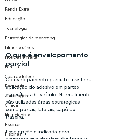
Renda Extra
Educação
Tecnologia
Estratégias de marketing
Filmes e séries
O que é envelopamento 
Noticias em alta
parcial
Família
Casa de leilões
O envelopamento parcial consiste na 
Barbearia
aplicação do adesivo em partes 
específicas do veículo. Normalmente 
Jardinagem
são utilizadas áreas estratégicas 
Clínica
como portas, laterais, capô ou 
Nutricionista
traseira.
Pscinas
Essa opção é indicada para 
Piscinas