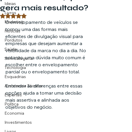
Ideias
gera mais resultado?
Livros
Avaliado com NaN de 5 estrelas.
Marketing
O envelopamento de veículos se 
tornou uma das formas mais 
Notícias
eficientes de divulgação visual para 
Pordutos
empresas que desejam aumentar a 
Saúde
visibilidade da marca no dia a dia. No 
entanto, uma dúvida muito comum é 
Sem categoria
escolher entre o envelopamento 
Tecnologia
parcial ou o envelopamento total. 
Esquadrias
Entender as diferenças entre essas 
Assistencia Técnica
opções ajuda a tomar uma decisão 
Esportes
mais assertiva e alinhada aos 
Política
objetivos do negócio.
Economia
Investimentos
Livros