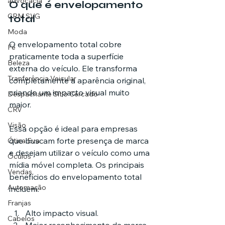
advocacia
O que é envelopamento 
CRM SVG
total
Moda
O envelopamento total cobre 
Fé
praticamente toda a superfície 
Beleza
externa do veículo. Ele transforma 
Tranferência Veicular
completamente a aparência original, 
criando um impacto visual muito 
Despachante Sítio Cercado
maior.
CRV
Visão
Essa opção é ideal para empresas 
que buscam forte presença de marca 
Ótica Eva
e desejam utilizar o veículo como uma 
Óculos
mídia móvel completa. Os principais 
Vendas
benefícios do envelopamento total 
Automação
incluem:
Franjas
Alto impacto visual.
Cabelos