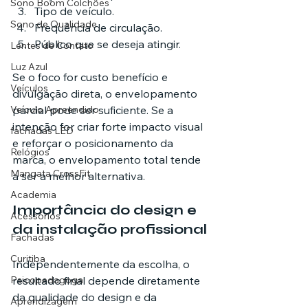
Sono Boom Colchões
Tipo de veículo.
Sono de Qualidade
Frequência de circulação.
Público que se deseja atingir.
Lentes de Contato
Luz Azul
Se o foco for custo benefício e 
Veículos
divulgação direta, o envelopamento 
Veículo Apreendido
parcial pode ser suficiente. Se a 
intenção for criar forte impacto visual 
fachadas LED
e reforçar o posicionamento da 
Relógios
marca, o envelopamento total tende 
Mangata CrossFit
a ser a melhor alternativa.
Academia
Importância do design e 
Acessórios
da instalação profissional
Fachadas
Curitiba
Independentemente da escolha, o 
Psicopedagoga
resultado final depende diretamente 
da qualidade do design e da 
Aprendizagem