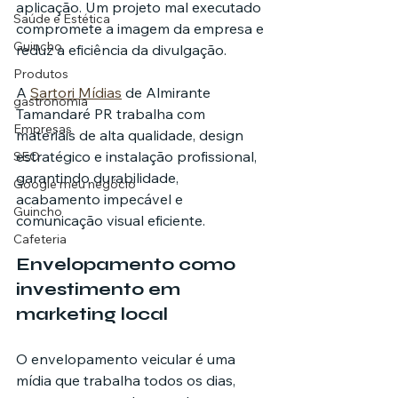
aplicação. Um projeto mal executado 
Saúde e Estética
compromete a imagem da empresa e 
Guincho
reduz a eficiência da divulgação.
Produtos
A 
Sartori Mídias
 de Almirante 
gastronomia
Tamandaré PR trabalha com 
Empresas
materiais de alta qualidade, design 
estratégico e instalação profissional, 
SEO
garantindo durabilidade, 
Google meu negócio
acabamento impecável e 
Guincho
comunicação visual eficiente.
Cafeteria
Envelopamento como 
investimento em 
marketing local
O envelopamento veicular é uma 
mídia que trabalha todos os dias, 