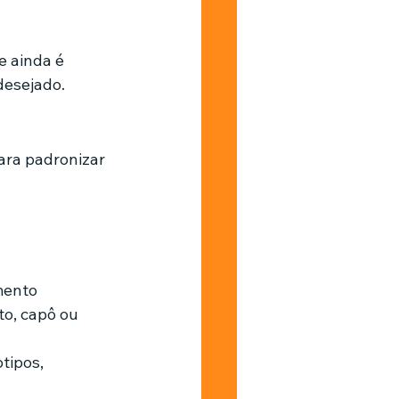
 ainda é 
 desejado.
ra padronizar 
mento
o, capô ou 
tipos, 