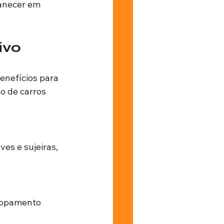
anecer em 
ivo
enefícios para 
o de carros 
ves e sujeiras, 
elopamento 