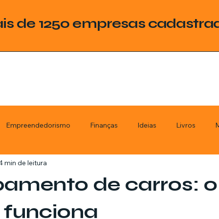
is de 1250 empresas cadastra
Empreendedorismo
Finanças
Ideias
Livros
M
4 min de leitura
ategoria
Tecnologia
Esquadrias
Assistencia Técnica
amento de carros: o
stimentos
Livros
Renda Extra
Educação
Tecno
 funciona