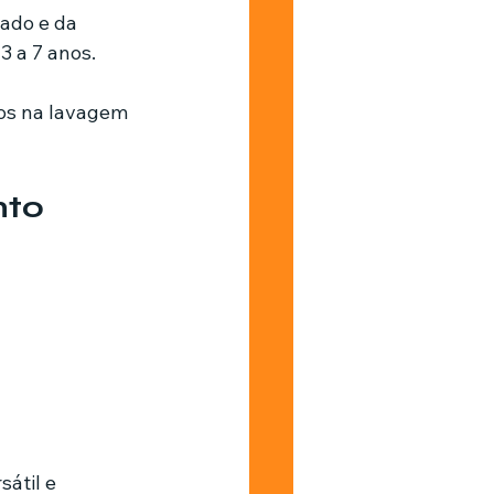
ado e da 
 a 7 anos. 
vos na lavagem 
nto
átil e 