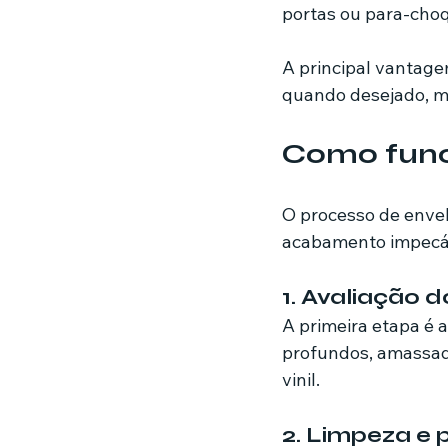
portas ou para-cho
A principal vantag
quando desejado, ma
Como func
O processo de enve
acabamento impecáve
1. Avaliação d
A primeira etapa é a
profundos, amassado
vinil.
2. Limpeza e