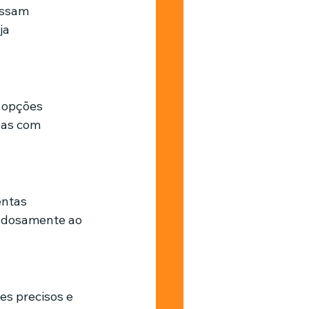
ossam 
ja 
 opções 
das com 
entas 
dadosamente ao 
es precisos e 