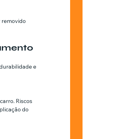
r removido 
pamento
urabilidade e 
carro. Riscos 
plicação do 