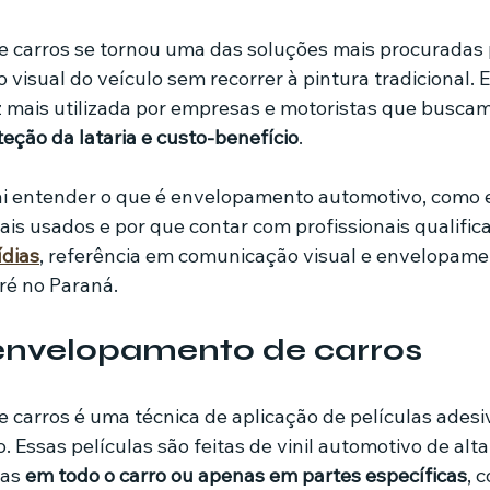
de 5 estrelas.
 carros se tornou uma das soluções mais procuradas
mes e séries
Noticias em alta
Família
Casa de leilões
 visual do veículo sem recorrer à pintura tradicional. E
 mais utilizada por empresas e motoristas que buscam
eção da lataria e custo-benefício
.
ricionista
ai entender o que é envelopamento automotivo, como e
ais usados e por que contar com profissionais qualific
ídias
, referência em comunicação visual e envelopame
é no Paraná.
 envelopamento de carros
carros é uma técnica de aplicação de películas adesiv
o. Essas películas são feitas de vinil automotivo de al
as 
em todo o carro ou apenas em partes específicas
, 