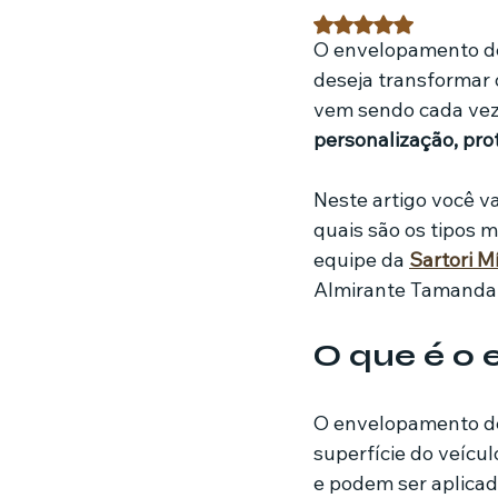
Avaliado com NaN 
O envelopamento de
Estratégias de marketing
Fil
deseja transformar o
vem sendo cada vez
personalização, prot
Jardinagem
Clínica
Nut
Neste artigo você v
quais são os tipos m
equipe da 
Sartori M
Almirante Tamandar
O que é o
O envelopamento de 
superfície do veícul
e podem ser aplicad