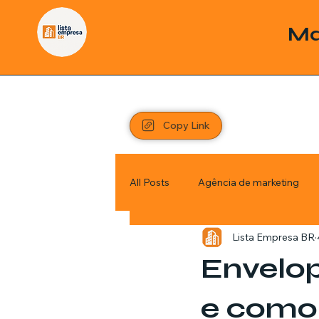
Ma
Copy Link
All Posts
Agência de marketing
Lista Empresa BR
Pordutos
Saúde
Sem c
Envelop
Política
Economia
Inve
e como