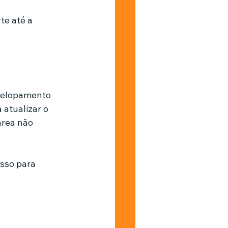
te até a 
nvelopamento 
atualizar o 
rea não 
sso para 