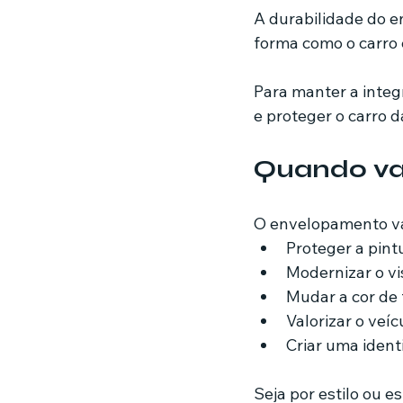
A durabilidade do e
forma como o carro é
Para manter a integ
e proteger o carro d
Quando va
O envelopamento val
Proteger a pint
Modernizar o vi
Mudar a cor de
Valorizar o veí
Criar uma ident
Seja por estilo ou 