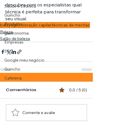
descubra com os especialistas qual 
Saúde e Estética
técnica é perfeita para transformar 
Guincho
seu visual.
Produtos
balayage
coloração capilar
técnicas de mechas
Beleza
gastronomia
Salão de beleza
Empresas
SEO
Google meu negócio
Guincho
Cafeteria
Comentários
0.0 / 5 (0)
Comente e avalie