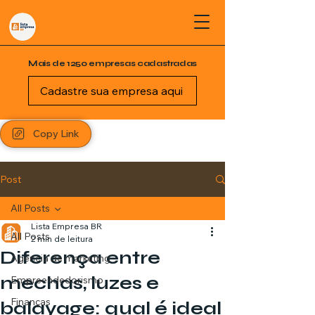
Mais de 1250 empresas cadastradas
Cadastre sua empresa aqui
Copy Link
Post
All Posts
Lista Empresa BR
All Posts
2 min de leitura
Diferença entre
Agência de marketing
mechas, luzes e
Empreendedorismo
Finanças
balayage: qual é ideal