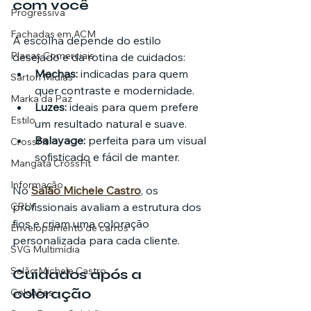
com você
Progressiva
Fachadas em ACM
A escolha depende do estilo 
Placas Comerciais
desejado e da rotina de cuidados:
Mechas:
 indicadas para quem 
Sartori Mídias
quer contraste e modernidade.
Marka da Paz
Luzes:
 ideais para quem prefere 
Estilo
um resultado natural e suave.
Balayage:
 perfeita para um visual 
CrossFit
sofisticado e fácil de manter.
Mangata CrossFit
Informação
No 
Salão Michele Castro
, os 
CRLV
profissionais avaliam a estrutura dos 
fios e criam uma coloração 
Envelopamento de carros
personalizada para cada cliente.
SVG Multimídia
Salão Michele Castro
Cuidados após a 
coloração
Colchões