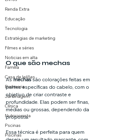
Renda Extra
Educação
Tecnologia
Estratégias de marketing
Filmes e séries
Noticias em alta
O que são mechas
Família
Casa de leilões
As 
mechas
 são colorações feitas em 
Barbearia
partes específicas do cabelo, com o 
objetivo de criar contraste e 
Jardinagem
profundidade. Elas podem ser finas, 
Clínica
médias ou grossas, dependendo da 
Nutricionista
proposta.
Pscinas
Essa técnica é perfeita para quem 
Piscinas
deseja um resultado marcante, com 