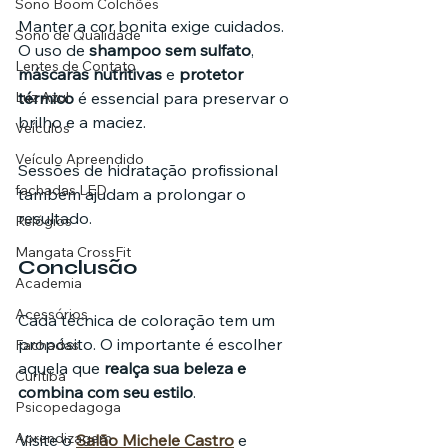
Sono Boom Colchões
Manter a cor bonita exige cuidados. 
Sono de Qualidade
O uso de 
shampoo sem sulfato
, 
Lentes de Contato
máscaras nutritivas
 e 
protetor 
Luz Azul
térmico
 é essencial para preservar o 
brilho e a maciez. 
Veículos
Veículo Apreendido
Sessões de hidratação profissional 
fachadas LED
também ajudam a prolongar o 
resultado.
Relógios
Mangata CrossFit
Conclusão
Academia
Acessórios
Cada técnica de coloração tem um 
propósito. O importante é escolher 
Fachadas
aquela que 
realça sua beleza e 
Curitiba
combina com seu estilo
.
Psicopedagoga
Aprendizagem
Visite o 
Salão Michele Castro
 e 