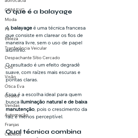
advocacia
CRM SVG
O que é a balayage
Moda
A 
balayage
 é uma técnica francesa 
Fé
que consiste em clarear os fios de 
Beleza
maneira livre, sem o uso de papel 
Tranferência Veicular
alumínio. 
Despachante Sítio Cercado
O resultado é um efeito degradê 
CRV
suave, com raízes mais escuras e 
Visão
pontas claras.
Ótica Eva
Essa é a escolha ideal para quem 
Óculos
busca 
iluminação natural e de baixa 
Vendas
manutenção
, pois o crescimento da 
Automação
raiz é menos perceptível.
Franjas
Qual técnica combina 
Cabelos