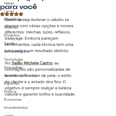
Ideias
para você
Livros
Avaliado com NaN de 5 estrelas.
Marketing
Quem deseja iluminar o cabelo se 
depara com várias opções e nomes 
Notícias
diferentes: mechas, luzes, reflexos, 
Pordutos
balayage. Embora pareçam 
Saúde
semelhantes, cada técnica tem uma 
proposta e um resultado distinto.
Sem categoria
Tecnologia
No 
Salão Michele Castro
, as 
Esquadrias
colorações são personalizadas de 
acordo com o tom de pele, o estilo 
Assistencia Técnica
da cliente e o estado dos fios. O 
Esportes
objetivo é sempre realçar a beleza 
Política
natural e garantir brilho e suavidade.
Economia
Investimentos
Livros