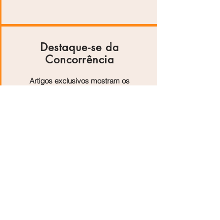
Destaque-se da
Concorrência
Artigos exclusivos mostram os
diferenciais do seu negócio e
aumentam sua autoridade online.
Atraia Novos Clientes
Todos os Dias
Com conteúdos otimizados, sua
empresa será encontrada por
quem está pronto para comprar.