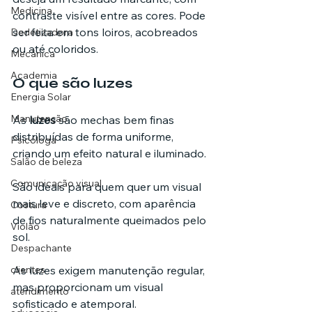
Medicina
contraste visível entre as cores. Pode 
ser feita em tons loiros, acobreados 
Dedetizadora
ou até coloridos.
Mecânica
Academia
O que são luzes
Energia Solar
Manutenção
As 
luzes
 são mechas bem finas 
distribuídas de forma uniforme, 
Psicóloga
criando um efeito natural e iluminado. 
Salão de beleza
Comunicação visual
São ideais para quem quer um visual 
mais leve e discreto, com aparência 
Costura
de fios naturalmente queimados pelo 
Violão
sol.
Despachante
clientes
As luzes exigem manutenção regular, 
mas proporcionam um visual 
atendimento
sofisticado e atemporal.