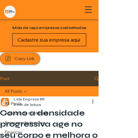
Mais de 1250 empresas cadastradas
Cadastre sua empresa aqui
Copy Link
Post
All Posts
Lista Empresa BR
All Posts
3 min de leitura
Como a densidade
Agência de marketing
progressiva age no
Empreendedorismo
Finanças
seu corpo e melhora o