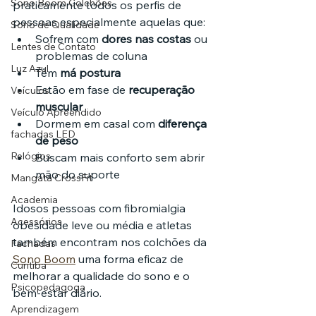
Sono Boom Colchões
praticamente todos os perfis de 
pessoas especialmente aquelas que:
Sono de Qualidade
Sofrem com 
dores nas costas
 ou 
Lentes de Contato
problemas de coluna
Luz Azul
Têm 
má postura
Estão em fase de 
recuperação 
Veículos
muscular
Veículo Apreendido
Dormem em casal com 
diferença 
fachadas LED
de peso
Relógios
Buscam mais conforto sem abrir 
mão do suporte
Mangata CrossFit
Academia
Idosos pessoas com fibromialgia 
Acessórios
obesidade leve ou média e atletas 
também encontram nos colchões da 
Fachadas
Sono Boom
 uma forma eficaz de 
Curitiba
melhorar a qualidade do sono e o 
Psicopedagoga
bem-estar diário.
Aprendizagem