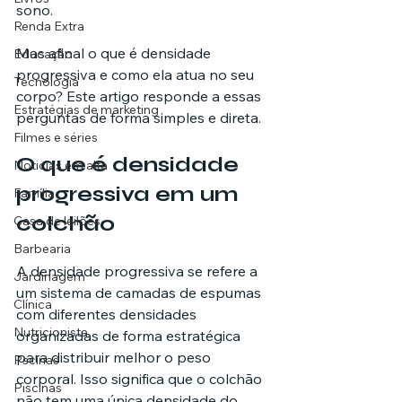
sono.
Renda Extra
Mas afinal o que é densidade 
Educação
progressiva e como ela atua no seu 
Tecnologia
corpo? Este artigo responde a essas 
Estratégias de marketing
perguntas de forma simples e direta.
Filmes e séries
O que é densidade 
Noticias em alta
progressiva em um 
Família
colchão
Casa de leilões
Barbearia
A densidade progressiva se refere a 
Jardinagem
um sistema de camadas de espumas 
Clínica
com diferentes densidades 
Nutricionista
organizadas de forma estratégica 
para distribuir melhor o peso 
Pscinas
corporal. Isso significa que o colchão 
Piscinas
não tem uma única densidade do 