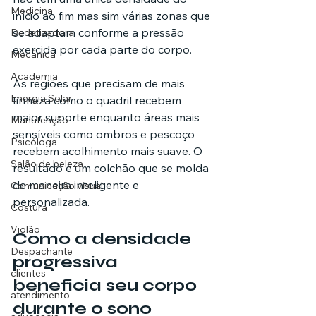
Medicina
início ao fim mas sim várias zonas que 
se adaptam conforme a pressão 
Dedetizadora
exercida por cada parte do corpo.
Mecânica
Academia
As regiões que precisam de mais 
Energia Solar
firmeza como o quadril recebem 
maior suporte enquanto áreas mais 
Manutenção
sensíveis como ombros e pescoço 
Psicóloga
recebem acolhimento mais suave. O 
Salão de beleza
resultado é um colchão que se molda 
de maneira inteligente e 
Comunicação visual
personalizada.
Costura
Violão
Como a densidade 
Despachante
progressiva 
clientes
beneficia seu corpo 
atendimento
durante o sono