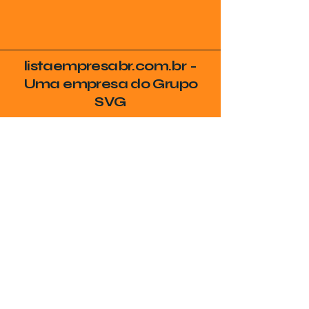
listaempresabr.com.br -
Uma empresa do Grupo
SVG
Seja Encontrado no
Google
Coloque sua empresa no radar de
quem realmente procura por seus
serviços na sua cidade!