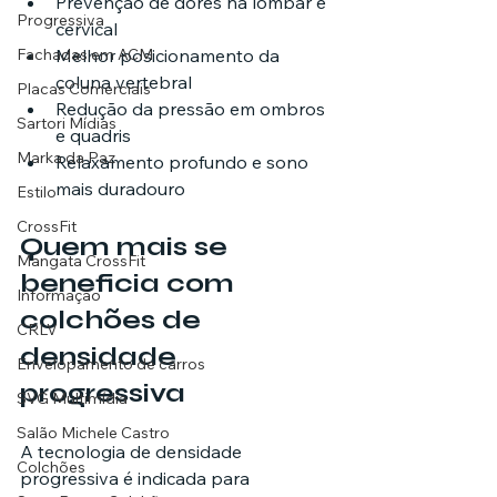
Prevenção de dores na lombar e 
Progressiva
cervical
Fachadas em ACM
Melhor posicionamento da 
coluna vertebral
Placas Comerciais
Redução da pressão em ombros 
Sartori Mídias
e quadris
Marka da Paz
Relaxamento profundo e sono 
mais duradouro
Estilo
CrossFit
Quem mais se 
Mangata CrossFit
beneficia com 
Informação
colchões de 
CRLV
densidade 
Envelopamento de carros
progressiva
SVG Multimídia
Salão Michele Castro
A tecnologia de densidade 
Colchões
progressiva é indicada para 