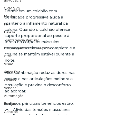
advocacia
CRM SVG
Dormir em um colchão com 
Moda
densidade progressiva ajuda a 
manter o alinhamento natural da 
Fé
coluna. Quando o colchão oferece 
Beleza
suporte proporcional ao peso e à 
Tranferência Veicular
forma do corpo os músculos 
conseguem relaxar por completo e a 
Despachante Sítio Cercado
coluna se mantém estável durante a 
CRV
noite.
Visão
Ótica Eva
Essa combinação reduz as dores nas 
costas e nas articulações melhora a 
Óculos
circulação e previne o desconforto 
Vendas
ao acordar.
Automação
Entre os principais benefícios estão:
Franjas
Alívio das tensões musculares
Cabelos