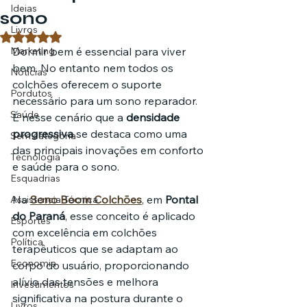
Ideias
sono
Livros
Avaliado com NaN de 5 estrelas.
Marketing
Dormir bem é essencial para viver 
bem. No entanto nem todos os 
Notícias
colchões oferecem o suporte 
Pordutos
necessário para um sono reparador. 
Saúde
É nesse cenário que a 
densidade 
progressiva
 se destaca como uma 
Sem categoria
das principais inovações em conforto 
Tecnologia
e saúde para o sono.
Esquadrias
Na 
Sono Boom Colchões
, em 
Pontal 
Assistencia Técnica
do Paraná
, esse conceito é aplicado 
Esportes
com excelência em colchões 
Política
terapêuticos que se adaptam ao 
Economia
corpo do usuário, proporcionando 
alívio das tensões e melhora 
Investimentos
significativa na postura durante o 
Livros