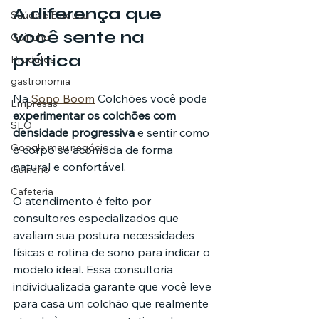
A diferença que 
Saúde e Estética
você sente na 
Guincho
prática
Produtos
gastronomia
Na 
Sono Boom
 Colchões você pode 
Empresas
experimentar os colchões com 
SEO
densidade progressiva
 e sentir como 
Google meu negócio
o corpo se acomoda de forma 
natural e confortável.
Guincho
Cafeteria
O atendimento é feito por 
consultores especializados que 
avaliam sua postura necessidades 
físicas e rotina de sono para indicar o 
modelo ideal. Essa consultoria 
individualizada garante que você leve 
para casa um colchão que realmente 