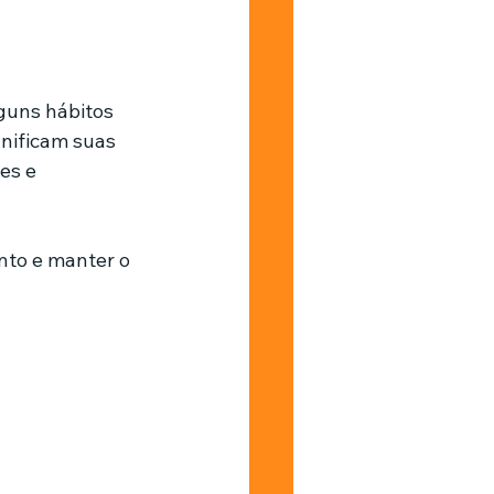
Barbearia
guns hábitos 
nificam suas 
es e 
nto e manter o 