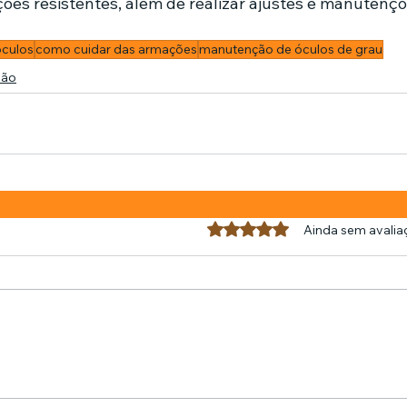
ões resistentes, além de realizar ajustes e manutenç
óculos
como cuidar das armações
manutenção de óculos de grau
são
Avaliado com 0 de 5 estrel
Ainda sem avalia