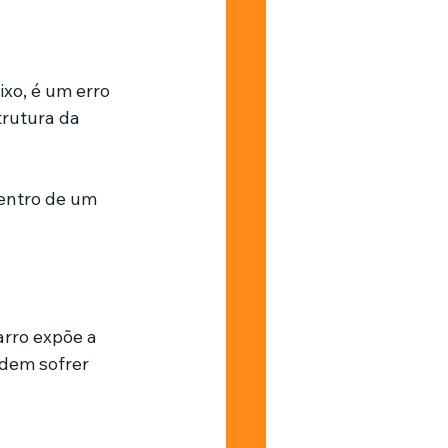
xo, é um erro 
rutura da 
entro de um 
arro expõe a 
dem sofrer 