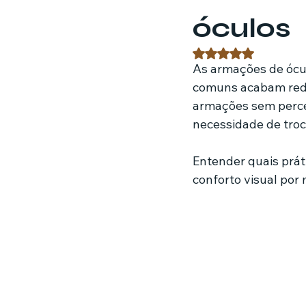
óculos
Estratégias de marketing
Fil
Avaliado com NaN 
As armações de óculo
comuns acabam reduz
Jardinagem
Clínica
Nut
armações sem perceb
necessidade de troc
Entender quais prát
conforto visual por