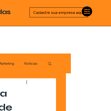
das
Cadastre sua empresa aqui
arketing
Notícias
Esportes
 a
logia
 de