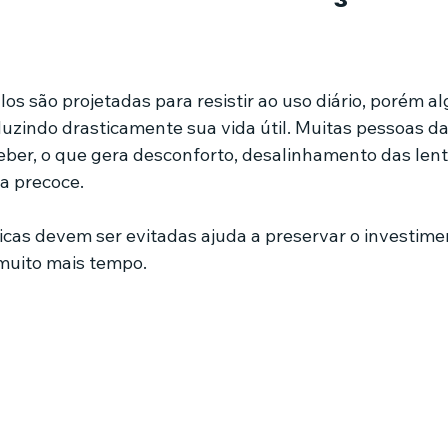
mes e séries
Noticias em alta
Família
Casa de leilões
de 5 estrelas.
s são projetadas para resistir ao uso diário, porém al
indo drasticamente sua vida útil. Muitas pessoas da
ricionista
er, o que gera desconforto, desalinhamento das lent
a precoce.
icas devem ser evitadas ajuda a preservar o investime
 muito mais tempo.