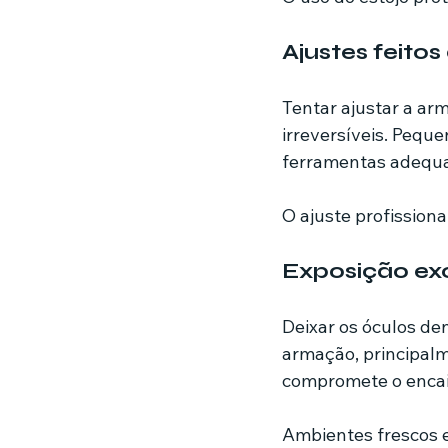
Ajustes feito
Tentar ajustar a ar
irreversíveis. Peq
ferramentas adequa
O ajuste profissiona
Exposição exc
Deixar os óculos den
armação, principalme
compromete o encai
Ambientes frescos e