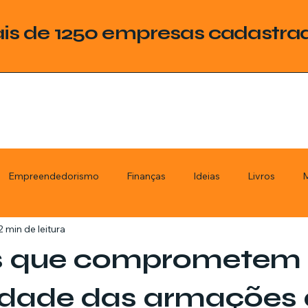
is de 1250 empresas cadastra
Empreendedorismo
Finanças
Ideias
Livros
M
2 min de leitura
ategoria
Tecnologia
Esquadrias
Assistencia Técnica
s que comprometem
stimentos
Livros
Renda Extra
Educação
Tecno
idade das armações