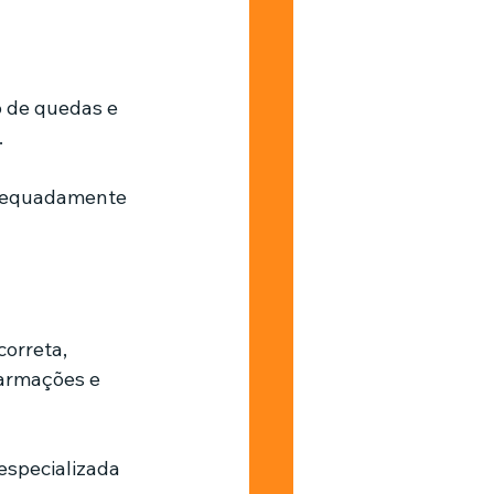
o de quedas e 
.
adequadamente 
orreta, 
armações e 
especializada 