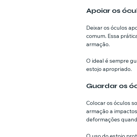
Apoiar os ócu
Deixar os óculos apo
comum. Essa prática
armação.
O ideal é sempre gu
estojo apropriado.
Guardar os ó
Colocar os óculos so
armação a impactos
deformações quando
O uso do estojo pro