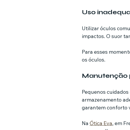
Uso inadequad
Utilizar óculos com
impactos. O suor ta
Para esses momentos
os óculos.
Manutenção p
Pequenos cuidados d
armazenamento adeq
garantem conforto v
Na 
Ótica Eva
, em Fr