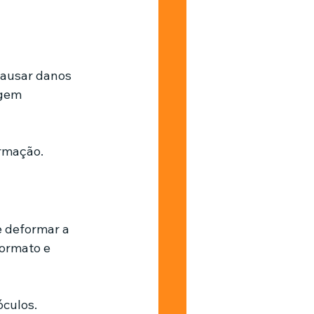
causar danos 
gem 
armação.
e deformar a 
formato e 
óculos.