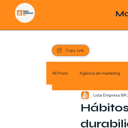
Ma
Copy Link
All Posts
Agência de marketing
Lista Empresa BR
Pordutos
Saúde
Sem c
Hábito
Política
Economia
Inve
durabil