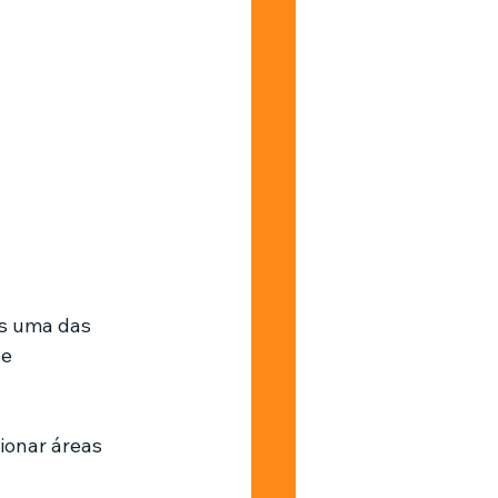
as uma das 
e 
ionar áreas 