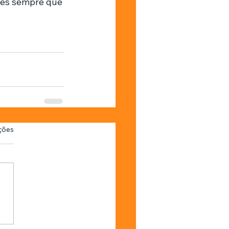
ões sempre que 
as.
ções