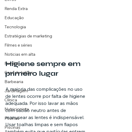
Renda Extra
Educação
Tecnologia
Estratégias de marketing
Filmes e séries
Noticias em alta
Higiene sempre em 
Família
primeiro lugar
Casa de leilões
Barbearia
A maioria das complicações no uso 
Jardinagem
de lentes ocorre por falta de higiene 
Clínica
adequada. Por isso lavar as mãos 
Nutricionista
com sabão neutro antes de 
manusear as lentes é indispensável. 
Pscinas
Usar toalhas limpas e sem fiapos 
Piscinas
também evita que partículas entrem 