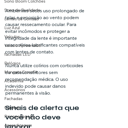
Sono Boom Colchões
Sono de Qualidade
Ambientes secos uso prolongado de 
telas e exposição ao vento podem 
Lentes de Contato
causar ressecamento ocular. Para 
Luz Azul
evitar incômodos e proteger a 
Veículos
integridade da lente é importante 
usar colírios lubrificantes compatíveis 
Veículo Apreendido
com lentes de contato.
fachadas LED
Relógios
Nunca utilize colírios com corticoides 
Mangata CrossFit
ou vasoconstritores sem 
recomendação médica. O uso 
Academia
indevido pode causar danos 
Acessórios
permanentes à visão.
Fachadas
Sinais de alerta que 
Curitiba
você não deve 
Psicopedagoga
Aprendizagem
ignorar