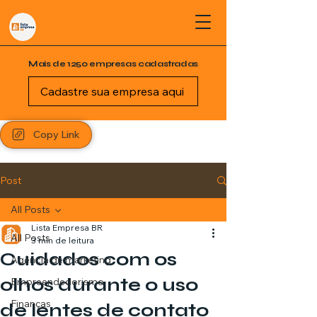
Mais de 1250 empresas cadastradas
Cadastre sua empresa aqui
Copy Link
Post
All Posts
Lista Empresa BR
All Posts
3 min de leitura
Cuidados com os
Agência de marketing
olhos durante o uso
Empreendedorismo
Finanças
de lentes de contato