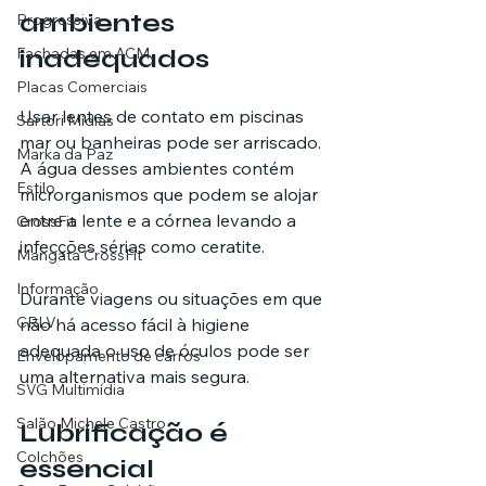
ambientes 
Progressiva
Fachadas em ACM
inadequados
Placas Comerciais
Usar lentes de contato em piscinas 
Sartori Mídias
mar ou banheiras pode ser arriscado. 
Marka da Paz
A água desses ambientes contém 
Estilo
microrganismos que podem se alojar 
entre a lente e a córnea levando a 
CrossFit
infecções sérias como ceratite.
Mangata CrossFit
Informação
Durante viagens ou situações em que 
CRLV
não há acesso fácil à higiene 
adequada o uso de óculos pode ser 
Envelopamento de carros
uma alternativa mais segura.
SVG Multimídia
Salão Michele Castro
Lubrificação é 
Colchões
essencial