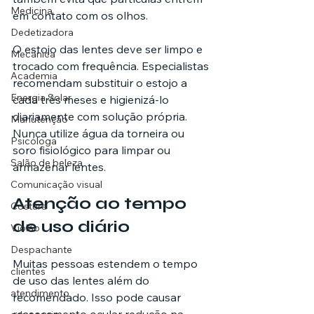
Medicina
em contato com os olhos.
Dedetizadora
O estojo das lentes deve ser limpo e 
Mecânica
trocado com frequência. Especialistas 
Academia
recomendam substituir o estojo a 
Energia Solar
cada três meses e higienizá-lo 
diariamente com solução própria. 
Manutenção
Nunca utilize água da torneira ou 
Psicóloga
soro fisiológico para limpar ou 
Salão de beleza
armazenar lentes.
Comunicação visual
Atenção ao tempo 
Costura
de uso diário
Violão
Despachante
Muitas pessoas estendem o tempo 
clientes
de uso das lentes além do 
atendimento
recomendado. Isso pode causar 