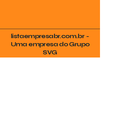
listaempresabr.com.br -
Uma empresa do Grupo
SVG
Seja Encontrado no
Google
Coloque sua empresa no radar de
quem realmente procura por seus
serviços na sua cidade!