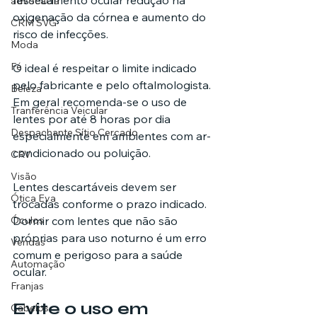
ressecamento ocular redução na 
advocacia
oxigenação da córnea e aumento do 
CRM SVG
risco de infecções.
Moda
Fé
O ideal é respeitar o limite indicado 
pelo fabricante e pelo oftalmologista. 
Beleza
Em geral recomenda-se o uso de 
Tranferência Veicular
lentes por até 8 horas por dia 
Despachante Sítio Cercado
especialmente em ambientes com ar-
condicionado ou poluição.
CRV
Visão
Lentes descartáveis devem ser 
Ótica Eva
trocadas conforme o prazo indicado. 
Óculos
Dormir com lentes que não são 
próprias para uso noturno é um erro 
Vendas
comum e perigoso para a saúde 
Automação
ocular.
Franjas
Evite o uso em 
Cabelos