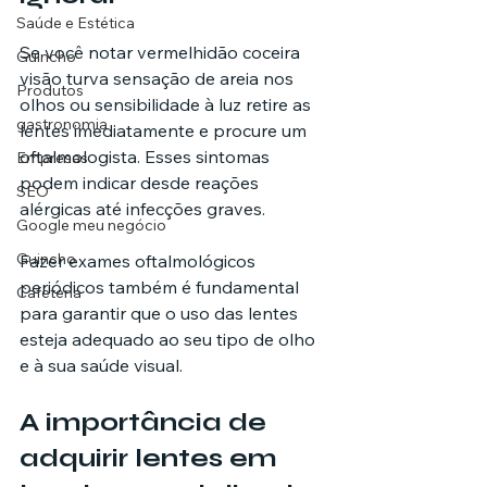
Saúde e Estética
Se você notar vermelhidão coceira 
Guincho
visão turva sensação de areia nos 
Produtos
olhos ou sensibilidade à luz retire as 
gastronomia
lentes imediatamente e procure um 
oftalmologista. Esses sintomas 
Empresas
podem indicar desde reações 
SEO
alérgicas até infecções graves.
Google meu negócio
Guincho
Fazer exames oftalmológicos 
periódicos também é fundamental 
Cafeteria
para garantir que o uso das lentes 
esteja adequado ao seu tipo de olho 
e à sua saúde visual.
A importância de 
adquirir lentes em 