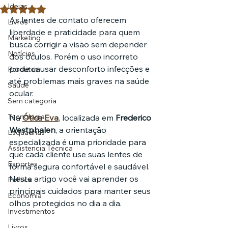
Ideias
Avaliado com NaN de 5 estrelas.
As lentes de contato oferecem 
Livros
liberdade e praticidade para quem 
Marketing
busca corrigir a visão sem depender 
Notícias
dos óculos. Porém o uso incorreto 
pode causar desconforto infecções e 
Pordutos
até problemas mais graves na saúde 
Saúde
ocular.
Sem categoria
Tecnologia
Na 
Ótica Eva
, localizada em 
Frederico 
Westphalen
, a orientação 
Esquadrias
especializada é uma prioridade para 
Assistencia Técnica
que cada cliente use suas lentes de 
Esportes
forma segura confortável e saudável. 
Neste artigo você vai aprender os 
Política
principais cuidados para manter seus 
Economia
olhos protegidos no dia a dia.
Investimentos
Livros