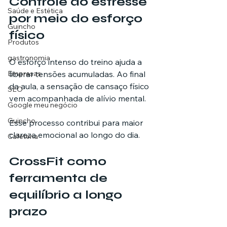
Controle do estresse 
Saúde e Estética
por meio do esforço 
Guincho
físico
Produtos
gastronomia
O esforço intenso do treino ajuda a 
Empresas
liberar tensões acumuladas. Ao final 
da aula, a sensação de cansaço físico 
SEO
vem acompanhada de alívio mental.
Google meu negócio
Guincho
Esse processo contribui para maior 
clareza emocional ao longo do dia.
Cafeteria
CrossFit como 
ferramenta de 
equilíbrio a longo 
prazo