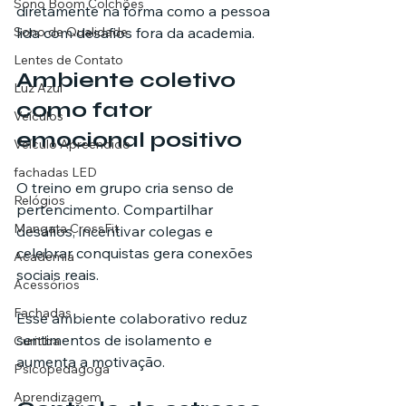
Sono Boom Colchões
diretamente na forma como a pessoa 
Sono de Qualidade
lida com desafios fora da academia.
Lentes de Contato
Ambiente coletivo 
Luz Azul
como fator 
Veículos
emocional positivo
Veículo Apreendido
fachadas LED
O treino em grupo cria senso de 
Relógios
pertencimento. Compartilhar 
Mangata CrossFit
desafios, incentivar colegas e 
celebrar conquistas gera conexões 
Academia
sociais reais.
Acessórios
Fachadas
Esse ambiente colaborativo reduz 
sentimentos de isolamento e 
Curitiba
aumenta a motivação.
Psicopedagoga
Aprendizagem