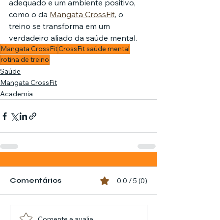
adequado e um ambiente positivo, 
como o da 
Mangata CrossFit
, o 
treino se transforma em um 
verdadeiro aliado da saúde mental.
Mangata CrossFit
CrossFit saúde mental
rotina de treino
Saúde
Mangata CrossFit
Academia
Comentários
0.0 / 5 (0)
Comente e avalie