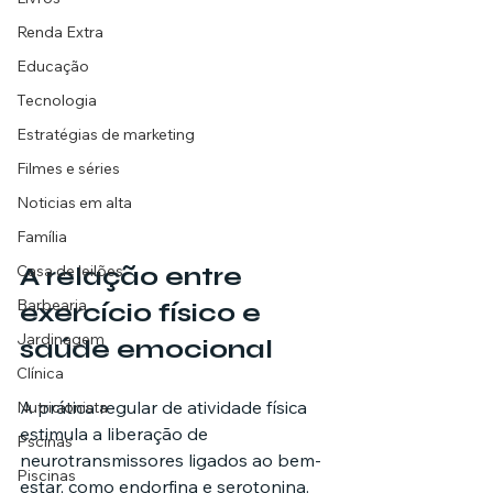
Renda Extra
Educação
Tecnologia
Estratégias de marketing
Filmes e séries
Noticias em alta
Família
Casa de leilões
A relação entre 
Barbearia
exercício físico e 
Jardinagem
saúde emocional
Clínica
A prática regular de atividade física 
Nutricionista
estimula a liberação de 
Pscinas
neurotransmissores ligados ao bem-
Piscinas
estar, como endorfina e serotonina. 