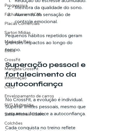
Redução do estresse acumulado.
Progressiva
Melhora da qualidade do sono.
Aumento da sensação de 
Fachadas em ACM
controle emocional.
Placas Comerciais
Sartori Mídias
Pequenos hábitos repetidos geram 
Marka da Paz
grandes impactos ao longo do 
tempo.
Estilo
CrossFit
Superação pessoal e 
Mangata CrossFit
fortalecimento da 
Informação
autoconfiança
CRLV
Envelopamento de carros
No CrossFit, a evolução é individual. 
SVG Multimídia
Superar limites pessoais, mesmo que 
pequenos, fortalece a autoconfiança.
Salão Michele Castro
Colchões
Cada conquista no treino reflete 