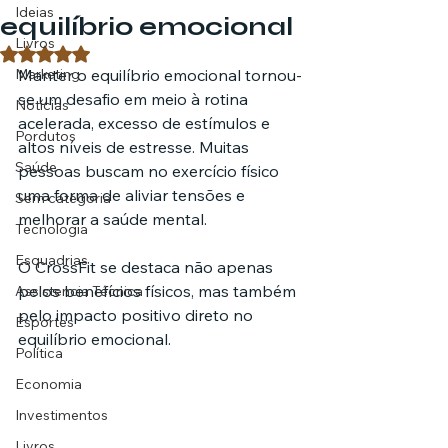
Ideias
equilíbrio emocional
Livros
Avaliado com NaN de 5 estrelas.
Marketing
Manter o equilíbrio emocional tornou-
se um desafio em meio à rotina 
Notícias
acelerada, excesso de estímulos e 
Pordutos
altos níveis de estresse. Muitas 
Saúde
pessoas buscam no exercício físico 
uma forma de aliviar tensões e 
Sem categoria
melhorar a saúde mental.
Tecnologia
Esquadrias
O CrossFit se destaca não apenas 
pelos benefícios físicos, mas também 
Assistencia Técnica
pelo impacto positivo direto no 
Esportes
equilíbrio emocional.
Política
Economia
Investimentos
Livros