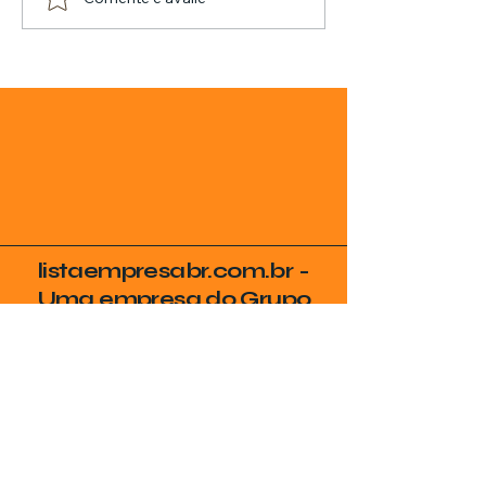
listaempresabr.com.br -
Uma empresa do Grupo
SVG
Seja Encontrado no
Google
Coloque sua empresa no radar de