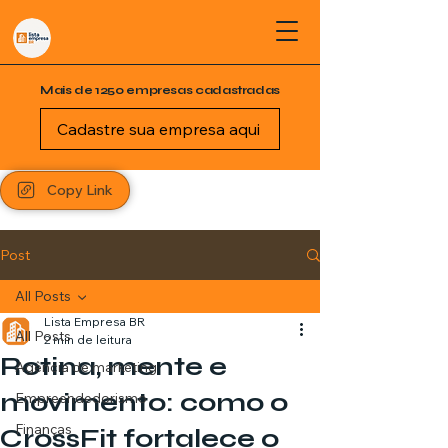
Mais de 1250 empresas cadastradas
Cadastre sua empresa aqui
Copy Link
Post
All Posts
Lista Empresa BR
All Posts
2 min de leitura
Rotina, mente e
Agência de marketing
movimento: como o
Empreendedorismo
Finanças
CrossFit fortalece o