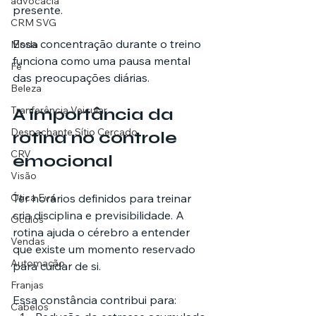
advocacia
presente.
CRM SVG
Essa concentração durante o treino 
Moda
funciona como uma pausa mental 
Fé
das preocupações diárias.
Beleza
Tranferência Veicular
A importância da 
Despachante Sítio Cercado
rotina no controle 
CRV
emocional
Visão
Ótica Eva
Ter horários definidos para treinar 
cria disciplina e previsibilidade. A 
Óculos
rotina ajuda o cérebro a entender 
Vendas
que existe um momento reservado 
Automação
para cuidar de si.
Franjas
Essa constância contribui para:
Cabelos