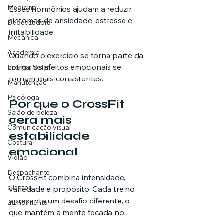
Medicina
Esses hormônios ajudam a reduzir 
sintomas de ansiedade, estresse e 
Dedetizadora
irritabilidade.
Mecânica
Academia
Quando o exercício se torna parte da 
rotina, os efeitos emocionais se 
Energia Solar
tornam mais consistentes.
Manutenção
Psicóloga
Por que o CrossFit 
Salão de beleza
gera mais 
Comunicação visual
estabilidade 
Costura
emocional
Violão
Despachante
O CrossFit combina intensidade, 
clientes
variedade e propósito. Cada treino 
apresenta um desafio diferente, o 
atendimento
que mantém a mente focada no 