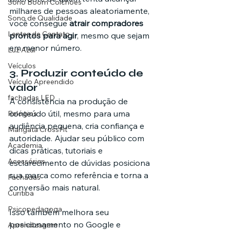
Sono Boom Colchões
milhares de pessoas aleatoriamente, 
Sono de Qualidade
você consegue 
atrair compradores 
Lentes de Contato
prontos para agir
, mesmo que sejam 
em menor número.
Luz Azul
Veículos
3. Produzir conteúdo de 
Veículo Apreendido
valor
fachadas LED
A consistência na produção de 
conteúdo útil, mesmo para uma 
Relógios
audiência pequena, cria confiança e 
Mangata CrossFit
autoridade. Ajudar seu público com 
Academia
dicas práticas, tutoriais e 
Acessórios
esclarecimento de dúvidas posiciona 
sua marca como referência e torna a 
Fachadas
conversão mais natural.
Curitiba
Psicopedagoga
Isso também melhora seu 
posicionamento no Google e 
Aprendizagem