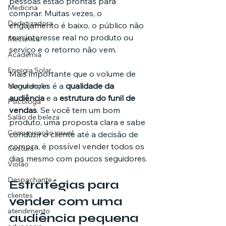
pessoas estão prontas para 
Medicina
comprar. Muitas vezes, o 
Dedetizadora
engajamento é baixo, o público não 
tem interesse real no produto ou 
Mecânica
serviço e o retorno não vem.
Academia
Energia Solar
Mais importante que o volume de 
seguidores é a 
qualidade da 
Manutenção
audiência
 e a 
estrutura do funil de 
Psicóloga
vendas
. Se você tem um bom 
Salão de beleza
produto, uma proposta clara e sabe 
Comunicação visual
conduzir o cliente até a decisão de 
compra, é possível vender todos os 
Costura
dias mesmo com poucos seguidores.
Violão
Despachante
Estratégias para 
clientes
vender com uma 
atendimento
audiência pequena