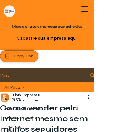
Mais de 1250 empresas cadastradas
Cadastre sua empresa aqui
Copy Link
Post
All Posts
Lista Empresa BR
All Posts
3 min de leitura
Como vender pela
Agência de marketing
internet mesmo sem
Empreendedorismo
Finanças
muitos seguidores