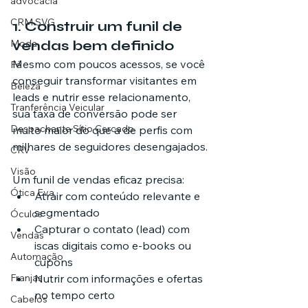
advocacia
CRM SVG
1. Construir um funil de 
vendas bem definido
Moda
Mesmo com poucos acessos, se você 
Fé
conseguir transformar visitantes em 
Beleza
leads e nutrir esse relacionamento, 
Tranferência Veicular
sua taxa de conversão pode ser 
Despachante Sítio Cercado
muito maior do que a de perfis com 
milhares de seguidores desengajados.
CRV
Visão
Um funil de vendas eficaz precisa:
Ótica Eva
Atrair com conteúdo relevante e 
segmentado
Óculos
Capturar o contato (lead) com 
Vendas
iscas digitais como e-books ou 
Automação
cupons
Nutrir com informações e ofertas 
Franjas
no tempo certo
Cabelos