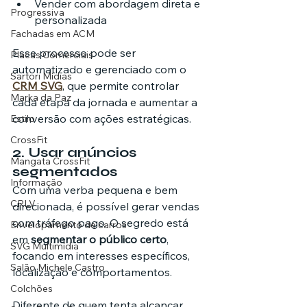
Vender com abordagem direta e 
Progressiva
personalizada
Fachadas em ACM
Esse processo pode ser 
Placas Comerciais
automatizado e gerenciado com o 
Sartori Mídias
CRM SVG
, que permite controlar 
Marka da Paz
cada etapa da jornada e aumentar a 
conversão com ações estratégicas.
Estilo
CrossFit
2. Usar anúncios 
Mangata CrossFit
segmentados
Informação
Com uma verba pequena e bem 
CRLV
direcionada, é possível gerar vendas 
com tráfego pago. O segredo está 
Envelopamento de carros
em 
segmentar o público certo
, 
SVG Multimídia
focando em interesses específicos, 
Salão Michele Castro
localização e comportamentos.
Colchões
Diferente de quem tenta alcançar 