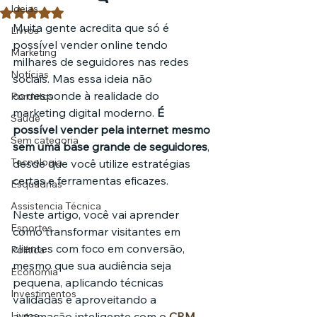
Ideias
Avaliado com NaN de 5 estrelas.
Muita gente acredita que só é 
Livros
possível vender online tendo 
Marketing
milhares de seguidores nas redes 
Notícias
sociais. Mas essa ideia não 
corresponde à realidade do 
Pordutos
marketing digital moderno. 
É 
Saúde
possível vender pela internet mesmo 
Sem categoria
sem uma base grande de seguidores
, 
Tecnologia
desde que você utilize estratégias 
certas e ferramentas eficazes.
Esquadrias
Assistencia Técnica
Neste artigo, você vai aprender 
Esportes
como transformar visitantes em 
clientes com foco em conversão, 
Política
mesmo que sua audiência seja 
Economia
pequena, aplicando técnicas 
Investimentos
validadas e aproveitando a 
Livros
automação inteligente com o 
CRM 