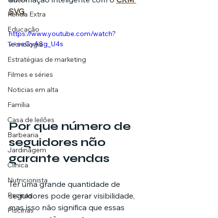
SVG
.
Renda Extra
Educação
https://www.youtube.com/watch?
v=eeGyA8g_U4s
Tecnologia
Estratégias de marketing
Filmes e séries
Noticias em alta
Família
Casa de leilões
Por que número de 
Barbearia
seguidores não 
Jardinagem
garante vendas
Clínica
Nutricionista
Ter uma grande quantidade de 
seguidores pode gerar visibilidade, 
Pscinas
mas isso não significa que essas 
Piscinas