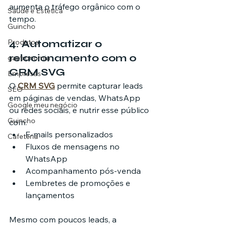
aumenta o tráfego orgânico com o 
Saúde e Estética
tempo.
Guincho
4. Automatizar o 
Produtos
relacionamento com o 
gastronomia
CRM SVG
Empresas
O 
CRM SVG
 permite capturar leads 
SEO
em páginas de vendas, WhatsApp 
Google meu negócio
ou redes sociais, e nutrir esse público 
Guincho
com:
E-mails personalizados
Cafeteria
Fluxos de mensagens no 
WhatsApp
Acompanhamento pós-venda
Lembretes de promoções e 
lançamentos
Mesmo com poucos leads, a 