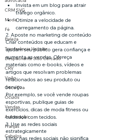
advocacia
Invista em um blog para atrair 
CRM SVG
tráfego orgânico.
Moda
Otimize a velocidade de 
carregamento da página.
Fé
2. Aposte no marketing de conteúdo
Beleza
Criar conteúdos que educam e 
Tranferência Veicular
ajudam seu público gera confiança e 
aumenta as vendas. Ofereça 
Despachante Sítio Cercado
materiais como e-books, vídeos e 
CRV
artigos que resolvam problemas 
Visão
relacionados ao seu produto ou 
serviço.
Ótica Eva
Por exemplo, se você vende roupas 
Óculos
esportivas, publique guias de 
Vendas
exercícios, dicas de moda fitness ou 
Automação
cuidados com tecidos.
3. Use as redes sociais 
Franjas
estrategicamente
Cabelos
Estar nas redes sociais não significa 