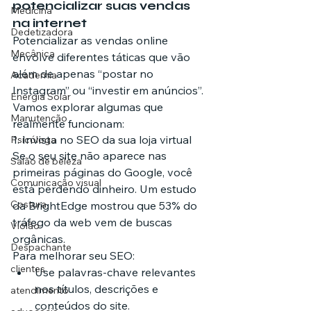
potencializar suas vendas 
Medicina
na internet
Dedetizadora
Potencializar as vendas online 
Mecânica
envolve diferentes táticas que vão 
além de apenas “postar no 
Academia
Instagram” ou “investir em anúncios”. 
Energia Solar
Vamos explorar algumas que 
Manutenção
realmente funcionam:
1. Invista no SEO da sua loja virtual
Psicóloga
Se o seu site não aparece nas 
Salão de beleza
primeiras páginas do Google, você 
Comunicação visual
está perdendo dinheiro. Um estudo 
Costura
da BrightEdge mostrou que 53% do 
tráfego da web vem de buscas 
Violão
orgânicas.
Despachante
Para melhorar seu SEO:
clientes
Use palavras-chave relevantes 
nos títulos, descrições e 
atendimento
conteúdos do site.