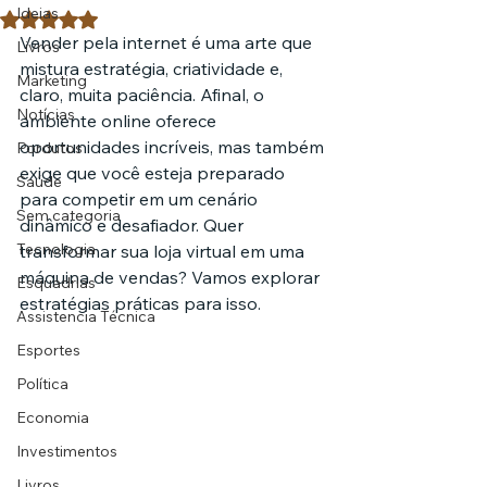
Ideias
Avaliado com NaN de 5 estrelas.
Vender pela internet é uma arte que 
Livros
mistura estratégia, criatividade e, 
Marketing
claro, muita paciência. Afinal, o 
Notícias
ambiente online oferece 
oportunidades incríveis, mas também 
Pordutos
exige que você esteja preparado 
Saúde
para competir em um cenário 
Sem categoria
dinâmico e desafiador. Quer 
Tecnologia
transformar sua loja virtual em uma 
máquina de vendas? Vamos explorar 
Esquadrias
estratégias práticas para isso.
Assistencia Técnica
Esportes
Política
Economia
Investimentos
Livros