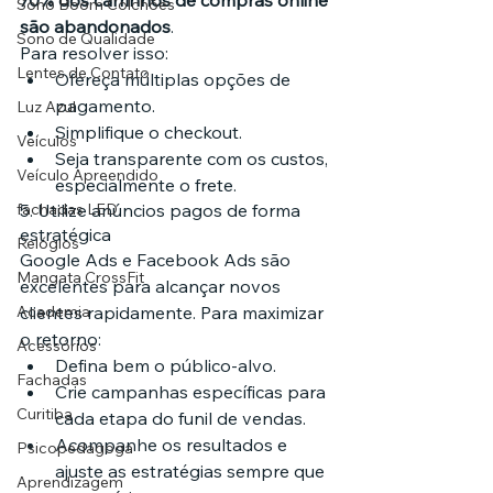
70% dos carrinhos de compras online 
Sono Boom Colchões
são abandonados
.
Sono de Qualidade
Para resolver isso:
Lentes de Contato
Ofereça múltiplas opções de 
pagamento.
Luz Azul
Simplifique o checkout.
Veículos
Seja transparente com os custos, 
Veículo Apreendido
especialmente o frete.
fachadas LED
5. Utilize anúncios pagos de forma 
estratégica
Relógios
Google Ads e Facebook Ads são 
Mangata CrossFit
excelentes para alcançar novos 
Academia
clientes rapidamente. Para maximizar 
o retorno:
Acessórios
Defina bem o público-alvo.
Fachadas
Crie campanhas específicas para 
Curitiba
cada etapa do funil de vendas.
Acompanhe os resultados e 
Psicopedagoga
ajuste as estratégias sempre que 
Aprendizagem