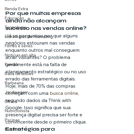
Renda Extra
Por que muitas empresas 
Educação
ainda não alcançam 
Tecnologia
sucesso nas vendas online?
Já se perguntou por que alguns 
Estratégias de marketing
negócios estouram nas vendas 
Filmes e séries
enquanto outros mal conseguem 
Noticias em alta
atrair visitantes? O problema 
geralmente está na falta de 
Família
planejamento estratégico ou no uso 
Casa de leilões
errado das ferramentas digitais.
Barbearia
Hoje, mais de 70% das compras 
Jardinagem
começam com uma 
busca online
, 
segundo dados da Think with 
Clínica
Google. Isso significa que sua 
Nutricionista
presença digital precisa ser forte e 
Pscinas
convincente desde o primeiro clique.
Estratégias para 
Piscinas