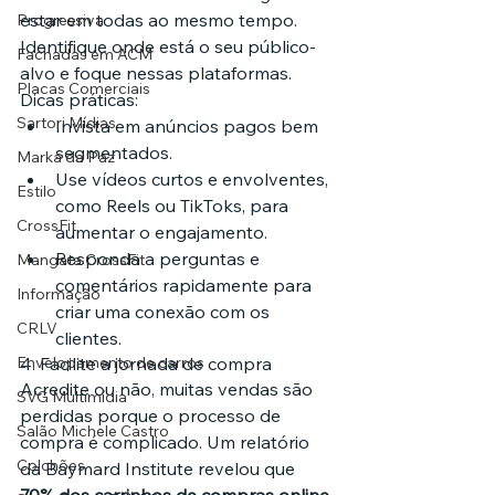
estar em todas ao mesmo tempo. 
Progressiva
Identifique onde está o seu público-
Fachadas em ACM
alvo e foque nessas plataformas.
Placas Comerciais
Dicas práticas:
Sartori Mídias
Invista em anúncios pagos bem 
segmentados.
Marka da Paz
Use vídeos curtos e envolventes, 
Estilo
como Reels ou TikToks, para 
CrossFit
aumentar o engajamento.
Responda a perguntas e 
Mangata CrossFit
comentários rapidamente para 
Informação
criar uma conexão com os 
CRLV
clientes.
Envelopamento de carros
4. Facilite a jornada de compra
Acredite ou não, muitas vendas são 
SVG Multimídia
perdidas porque o processo de 
Salão Michele Castro
compra é complicado. Um relatório 
Colchões
da Baymard Institute revelou que 