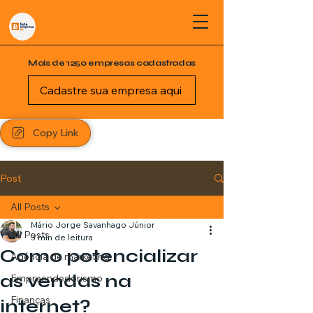
Mais de 1250 empresas cadastradas
Cadastre sua empresa aqui
Copy Link
Post
All Posts
Mário Jorge Savanhago Júnior
All Posts
3 min de leitura
Como potencializar
Agência de marketing
as vendas na
Empreendedorismo
Finanças
internet?