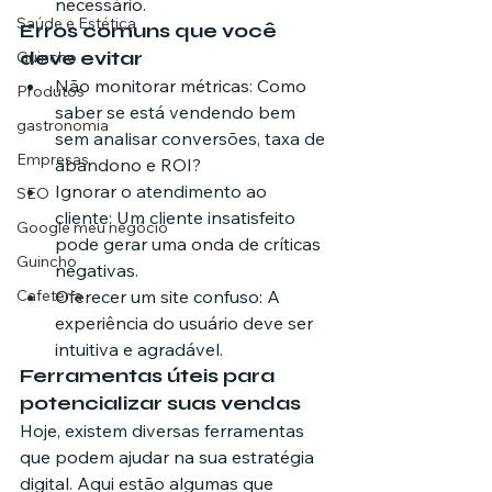
necessário.
Saúde e Estética
Erros comuns que você 
deve evitar
Guincho
Não monitorar métricas: Como 
Produtos
saber se está vendendo bem 
gastronomia
sem analisar conversões, taxa de 
Empresas
abandono e ROI?
Ignorar o atendimento ao 
SEO
cliente: Um cliente insatisfeito 
Google meu negócio
pode gerar uma onda de críticas 
Guincho
negativas.
Cafeteria
Oferecer um site confuso: A 
experiência do usuário deve ser 
intuitiva e agradável.
Ferramentas úteis para 
potencializar suas vendas
Hoje, existem diversas ferramentas 
que podem ajudar na sua estratégia 
digital. Aqui estão algumas que 