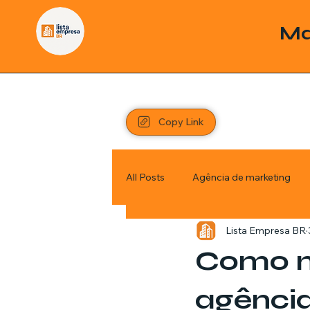
Ma
Copy Link
All Posts
Agência de marketing
Lista Empresa BR
Pordutos
Saúde
Sem c
Como n
Política
Economia
Inve
agência