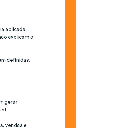
á aplicada. 
ão explicam o 
em definidas. 
m gerar 
ento.
s, vendas e 