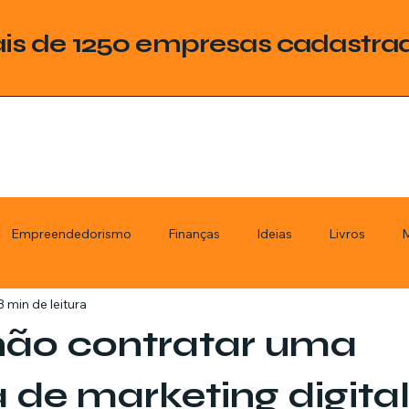
is de 1250 empresas cadastra
Empreendedorismo
Finanças
Ideias
Livros
M
3 min de leitura
ategoria
Tecnologia
Esquadrias
Assistencia Técnica
ão contratar uma
stimentos
Livros
Renda Extra
Educação
Tecno
 de marketing digita