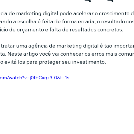
de 5 estrelas.
ia de marketing digital pode acelerar o crescimento 
mes e séries
Noticias em alta
Família
Casa de leilões
ndo a escolha é feita de forma errada, o resultado co
ício de orçamento e falta de resultados concretos.
ricionista
ratar uma agência de marketing digital é tão importa
rta. Neste artigo você vai conhecer os erros mais comu
 evitá los para proteger seu investimento.
com/watch?v=j0IbCxqz3-0&t=1s