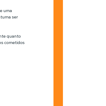
de uma 
Barbearia
stuma ser 
nte quanto 
ns cometidos 