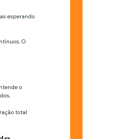
ias esperando 
ntínuos. O 
ntende o 
dos.
ração total 