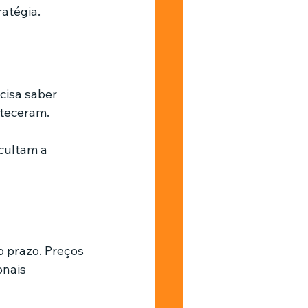
atégia.
cisa saber 
nteceram.
cultam a 
 prazo. Preços 
onais 