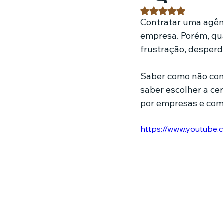
Avaliado com NaN 
Contratar uma agênc
Estratégias de marketing
Fil
empresa. Porém, qua
frustração, desperd
Jardinagem
Clínica
Nut
Saber como não cont
saber escolher a ce
por empresas e como
https://www.youtube.