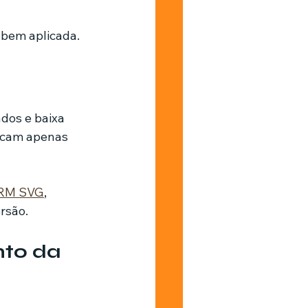
bem aplicada.
dos e baixa 
ocam apenas 
RM SVG
, 
rsão.
to da 