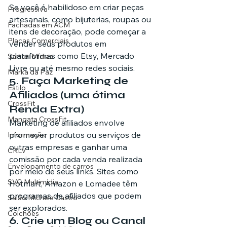
Se você é habilidoso em criar peças 
Progressiva
artesanais, como bijuterias, roupas ou 
Fachadas em ACM
itens de decoração, pode começar a 
Placas Comerciais
vender seus produtos em 
plataformas como Etsy, Mercado 
Sartori Mídias
Livre ou até mesmo redes sociais.
Marka da Paz
5. Faça Marketing de 
Estilo
Afiliados (uma ótima 
CrossFit
Renda Extra)
Mangata CrossFit
Marketing de afiliados envolve 
promover produtos ou serviços de 
Informação
outras empresas e ganhar uma 
CRLV
comissão por cada venda realizada 
Envelopamento de carros
por meio de seus links. Sites como 
SVG Multimídia
Hotmart, Amazon e Lomadee têm 
programas de afiliados que podem 
Salão Michele Castro
ser explorados.
Colchões
6. Crie um Blog ou Canal 