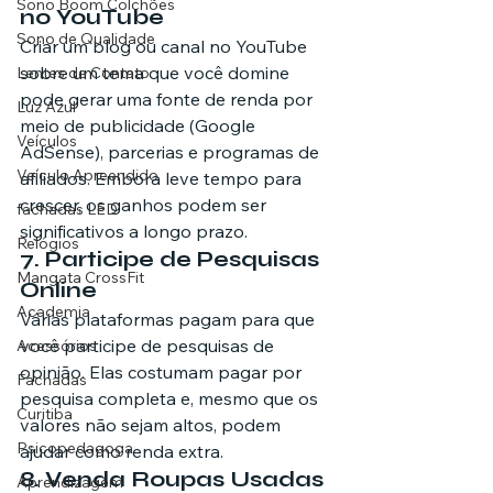
Sono Boom Colchões
no YouTube
Sono de Qualidade
Criar um blog ou canal no YouTube 
sobre um tema que você domine 
Lentes de Contato
pode gerar uma fonte de renda por 
Luz Azul
meio de publicidade (Google 
Veículos
AdSense), parcerias e programas de 
Veículo Apreendido
afiliados. Embora leve tempo para 
crescer, os ganhos podem ser 
fachadas LED
significativos a longo prazo.
Relógios
7. Participe de Pesquisas 
Mangata CrossFit
Online
Academia
Várias plataformas pagam para que 
você participe de pesquisas de 
Acessórios
opinião. Elas costumam pagar por 
Fachadas
pesquisa completa e, mesmo que os 
Curitiba
valores não sejam altos, podem 
Psicopedagoga
ajudar como renda extra.
8. Venda Roupas Usadas
Aprendizagem