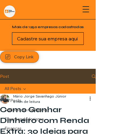
Mais de 1250 empresas cadastradas
Cadastre sua empresa aqui
Copy Link
Post
All Posts
Mário Jorge Savanhago Júnior
All Posts
6 min de leitura
Como Ganhar
Agência de marketing
Dinheiro com Renda
Empreendedorismo
Finanças
Extra: 30 Ideias para