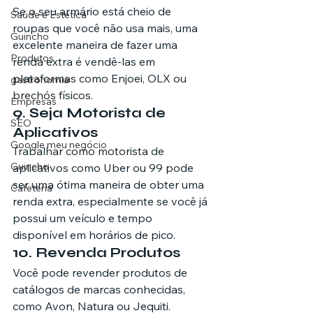
Se o seu armário está cheio de 
Saúde e Estética
roupas que você não usa mais, uma 
Guincho
excelente maneira de fazer uma 
Produtos
renda extra é vendê-las em 
plataformas como Enjoei, OLX ou 
gastronomia
brechós físicos.
Empresas
9. Seja Motorista de 
SEO
Aplicativos
Google meu negócio
Trabalhar como motorista de 
Guincho
aplicativos como Uber ou 99 pode 
ser uma ótima maneira de obter uma 
Cafeteria
renda extra, especialmente se você já 
possui um veículo e tempo 
disponível em horários de pico.
10. Revenda Produtos
Você pode revender produtos de 
catálogos de marcas conhecidas, 
como Avon, Natura ou Jequiti. 