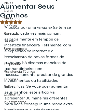
Ideias
Aumentar Seus
Livros
Ganhos
Marketing
Avaliado com NaN de 5 estrelas.
Notícias
A busca por uma 
renda extra
 tem se 
tornado cada vez mais comum, 
Pordutos
especialmente em tempos de 
Saúde
incerteza financeira. Felizmente, com 
Sem categoria
a expansão da internet e o 
Tecnologia
crescimento de novas formas de 
trabalho, há diversas maneiras de 
Esquadrias
ganhar dinheiro sem 
Assistencia Técnica
necessariamente precisar de grandes 
Esportes
investimentos ou habilidades 
específicas. Se você quer aumentar 
Política
seus ganhos, este artigo vai 
Economia
apresentar 30 maneiras diferentes 
Investimentos
para você conseguir uma renda extra 
Livros
e melhorar sua vida financeira.