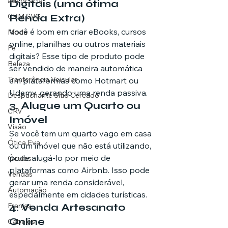
advocacia
Digitais (uma ótima 
CRM SVG
Renda Extra)
Você é bom em criar eBooks, cursos 
Moda
online, planilhas ou outros materiais 
Fé
digitais? Esse tipo de produto pode 
Beleza
ser vendido de maneira automática 
Tranferência Veicular
em plataformas como Hotmart ou 
Udemy, gerando uma renda passiva.
Despachante Sítio Cercado
3. Alugue um Quarto ou 
CRV
Imóvel
Visão
Se você tem um quarto vago em casa 
Ótica Eva
ou um imóvel que não está utilizando, 
pode alugá-lo por meio de 
Óculos
plataformas como Airbnb. Isso pode 
Vendas
gerar uma renda considerável, 
Automação
especialmente em cidades turísticas.
Franjas
4. Venda Artesanato 
Online
Cabelos