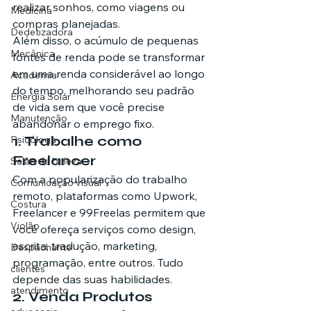
realizar sonhos, como viagens ou 
Medicina
compras planejadas.
Dedetizadora
Além disso, o acúmulo de pequenas 
Mecânica
fontes de renda pode se transformar 
em uma renda considerável ao longo 
Academia
do tempo, melhorando seu padrão 
Energia Solar
de vida sem que você precise 
Manutenção
abandonar o emprego fixo.
1. Trabalhe como 
Psicóloga
Freelancer
Salão de beleza
Com a popularização do trabalho 
Comunicação visual
remoto, plataformas como Upwork, 
Costura
Freelancer e 99Freelas permitem que 
Violão
você ofereça serviços como design, 
escrita, tradução, marketing, 
Despachante
programação, entre outros. Tudo 
clientes
depende das suas habilidades.
atendimento
2. Venda Produtos 