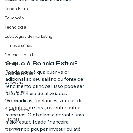
Renda Extra
Educação
Tecnologia
Estratégias de marketing
Filmes e séries
Noticias em alta
O que é Renda Extra?
Família
Renda extra é qualquer valor 
Casa de leilões
adicional ao seu salário ou fonte de 
Barbearia
rendimento principal. Isso pode ser 
Jardinagem
feito por meio de atividades 
esporádicas, freelances, vendas de 
Clínica
produtos ou serviços, entre outras 
Nutricionista
maneiras. O objetivo é garantir uma 
Pscinas
maior estabilidade financeira, 
Piscinas
permitindo poupar, investir ou até 