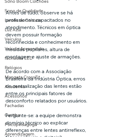
Sono Boom Colchões
Sono de Qualidade
Antes de tudo, observe se há 
profissionais capacitados no 
Lentes de Contato
atendimento. Técnicos em óptica 
Luz Azul
devem possuir formação 
Veículos
reconhecida e conhecimento em 
Veículo Apreendido
medidas pupilares, altura de 
montagem e ajuste de armações.
fachadas LED
Relógios
De acordo com a Associação 
Mangata CrossFit
Brasileira da Indústria Óptica, erros 
de centralização das lentes estão 
Academia
entre os principais fatores de 
Acessórios
desconforto relatados por usuários.
Fachadas
Curitiba
Pergunte-se: a equipe demonstra 
domínio técnico ao explicar 
Psicopedagoga
diferenças entre lentes antirreflexo, 
Aprendizagem