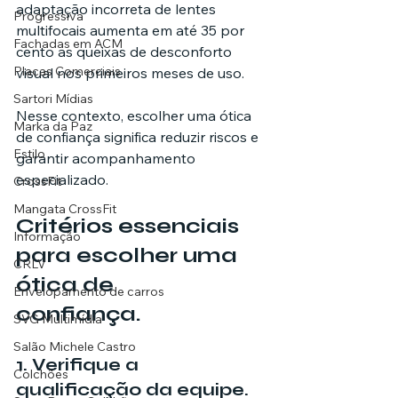
adaptação incorreta de lentes 
Progressiva
multifocais aumenta em até 35 por 
Fachadas em ACM
cento as queixas de desconforto 
Placas Comerciais
visual nos primeiros meses de uso.
Sartori Mídias
Nesse contexto, escolher uma ótica 
Marka da Paz
de confiança significa reduzir riscos e 
Estilo
garantir acompanhamento 
especializado.
CrossFit
Mangata CrossFit
Critérios essenciais 
Informação
para escolher uma 
CRLV
ótica de 
Envelopamento de carros
confiança.
SVG Multimídia
Salão Michele Castro
1. Verifique a 
Colchões
qualificação da equipe.