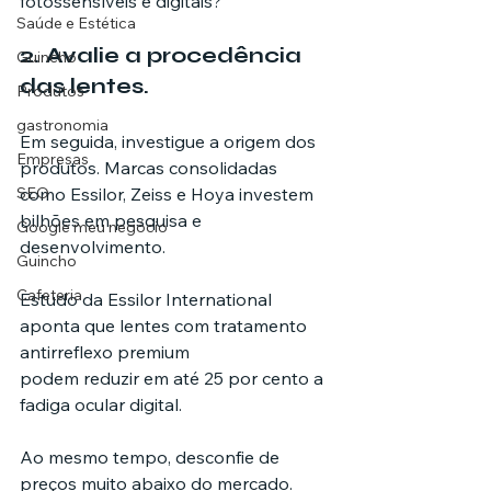
fotossensíveis e digitais?
Saúde e Estética
2. Avalie a procedência 
Guincho
das lentes.
Produtos
gastronomia
Em seguida, investigue a origem dos 
Empresas
produtos. Marcas consolidadas 
SEO
como Essilor, Zeiss e Hoya investem 
bilhões em pesquisa e 
Google meu negócio
desenvolvimento.
Guincho
Cafeteria
Estudo da Essilor International 
aponta que lentes com tratamento 
antirreflexo premium 
podem reduzir em até 25 por cento a 
fadiga ocular digital.
Ao mesmo tempo, desconfie de 
preços muito abaixo do mercado. 