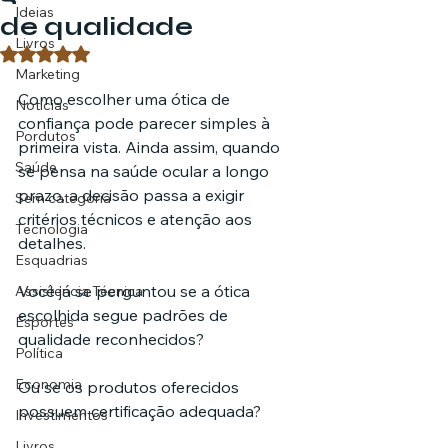
Ideias
de qualidade
Livros
Avaliado com NaN de 5 estrelas.
Marketing
Como escolher uma ótica de 
Notícias
confiança pode parecer simples à 
Pordutos
primeira vista. Ainda assim, quando 
Saúde
se pensa na saúde ocular a longo 
prazo, a decisão passa a exigir 
Sem categoria
critérios técnicos e atenção aos 
Tecnologia
detalhes.
Esquadrias
Você já se perguntou se a ótica 
Assistencia Técnica
escolhida segue padrões de 
Esportes
qualidade reconhecidos? 
Política
Economia
Ou se os produtos oferecidos 
possuem certificação adequada?
Investimentos
Livros