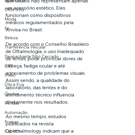
advocacia
que óculos não representam apenas 
um acessório estético. Eles 
CRM SVG
funcionam como dispositivos 
Moda
médicos regulamentados pela 
Fé
Anvisa no Brasil.
Beleza
De acordo com o Conselho Brasileiro 
Tranferência Veicular
de Oftalmologia, o uso inadequado 
Despachante Sítio Cercado
de lentes pode provocar dores de 
cabeça, fadiga ocular e até 
CRV
agravamento de problemas visuais. 
Visão
Assim sendo, a qualidade do 
Ótica Eva
laboratório, das lentes e do 
Óculos
atendimento técnico influencia 
diretamente nos resultados.
Vendas
Automação
Ao mesmo tempo, estudos 
Franjas
publicados na revista 
Ophthalmology indicam que a 
Cabelos