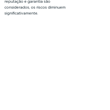
reputação e garantia são 
considerados, os riscos diminuem 
significativamente.
Sua visão acompanha você 
diariamente. Ela não merece um 
cuidado criterioso?
Caso esteja em Frederico 
Westphalen ou região, vale conhecer 
a 
Ótica Eva
 e avaliar seus diferenciais 
de atendimento e qualidade 
diretamente pelo perfil empresarial 
disponível no Google.
Se este conteúdo foi útil, compartilhe 
com alguém que esteja pensando em 
trocar de óculos. Deixe também seu 
comentário contando sua 
experiência ao escolher uma ótica.