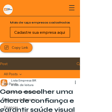
Mais de 1250 empresas cadastradas
Cadastre sua empresa aqui
Copy Link
Post
All Posts
Lista Empresa BR
All Posts
4 min de leitura
Como escolher uma
Agência de marketing
ótica de confiança e
Empreendedorismo
Finanças
garantir saúde visual