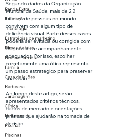
Segundo dados da Organização 
Renda Extra
Mundial da Saúde, mais de 2,2 
bilhões de pessoas no mundo 
Educação
convivem com algum tipo de 
Tecnologia
deficiência visual. Parte desses casos 
Estratégias de marketing
poderia ser evitada ou corrigida com 
Filmes e séries
diagnóstico e acompanhamento 
adequados. Por isso, escolher 
Noticias em alta
corretamente uma ótica representa 
Família
um passo estratégico para preservar 
Casa de leilões
sua visão.
Barbearia
Ao longo deste artigo, serão 
Jardinagem
apresentados critérios técnicos, 
Clínica
dados de mercado e orientações 
Nutricionista
práticas que ajudarão na tomada de 
decisão.
Pscinas
Piscinas