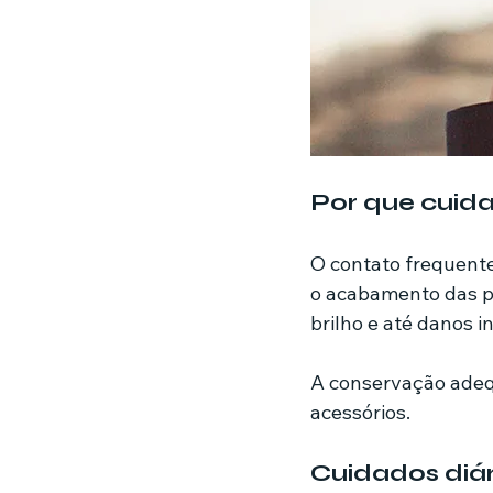
Por que cuida
O contato frequent
o acabamento das pe
brilho e até danos i
A conservação adequ
acessórios.
Cuidados diár