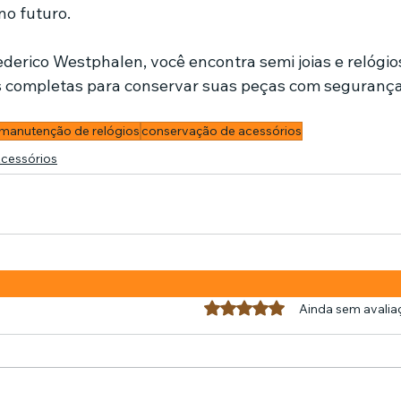
no futuro.
ederico Westphalen, você encontra semi joias e relógio
 completas para conservar suas peças com segurança, 
manutenção de relógios
conservação de acessórios
cessórios
Avaliado com 0 de 5 estrel
Ainda sem avalia