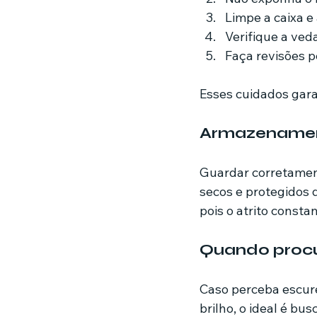
Limpe a caixa 
Verifique a ve
Faça revisões p
Esses cuidados gara
Armazenament
Guardar corretamente
secos e protegidos d
pois o atrito consta
Quando procu
Caso perceba escure
brilho, o ideal é bu