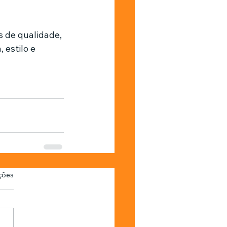
s de qualidade, 
estilo e 
as.
ções