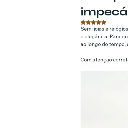
impecá
Estratégias de marketing
Fil
Avaliado com NaN 
Semi joias e relógio
e elegância. Para q
Jardinagem
Clínica
Nut
ao longo do tempo, 
Com atenção correta