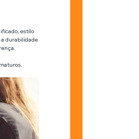
Barbearia
ficado, estilo 
a durabilidade 
rença.
ematuros.