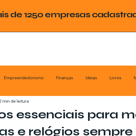
is de 1250 empresas cadastra
Empreendedorismo
Finanças
Ideias
Livros
M
2 min de leitura
ategoria
Tecnologia
Esquadrias
Assistencia Técnica
s essenciais para m
stimentos
Livros
Renda Extra
Educação
Tecno
ias e relógios sempre