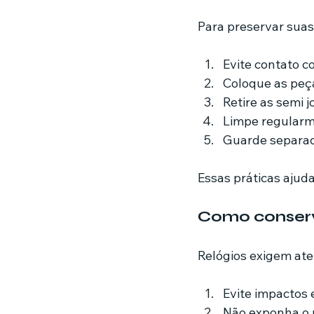
Para preservar suas
Evite contato c
Coloque as peç
Retire as semi j
Limpe regularm
Guarde separada
Essas práticas ajud
Como conserv
Relógios exigem ate
Evite impactos
Não exponha o 