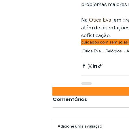
problemas maiores 
Na 
Ótica Eva
, em Fr
além de orientações
sofisticação.
cuidados com semi joias
Ótica Eva
Relógios
A
Comentários
Adicione uma avaliação