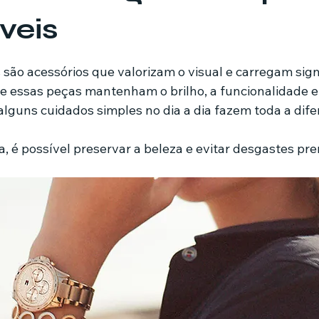
veis
mes e séries
Noticias em alta
Família
Casa de leilões
de 5 estrelas.
s são acessórios que valorizam o visual e carregam signi
ue essas peças mantenham o brilho, a funcionalidade e 
ricionista
alguns cuidados simples no dia a dia fazem toda a dife
, é possível preservar a beleza e evitar desgastes pr