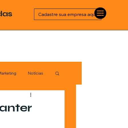
das
Cadastre sua empresa aqui
arketing
Notícias
Esportes
anter
logia