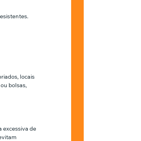
esistentes.
iados, locais 
 ou bolsas, 
 excessiva de 
evitam 