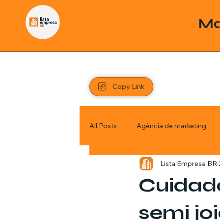
Ma
Copy Link
All Posts
Agência de marketing
Lista Empresa BR
Pordutos
Saúde
Sem c
Cuidado
Política
Economia
Inve
semi jo