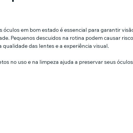
mes e séries
Noticias em alta
Família
Casa de leilões
de 5 estrelas.
 óculos em bom estado é essencial para garantir visão 
dade. Pequenos descuidos na rotina podem causar risc
ricionista
ualidade das lentes e a experiência visual.
etos no uso e na limpeza ajuda a preservar seus óculos