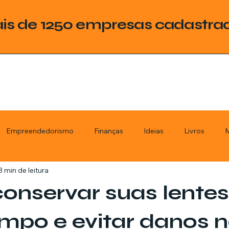
is de 1250 empresas cadastra
Empreendedorismo
Finanças
Ideias
Livros
M
3 min de leitura
ategoria
Tecnologia
Esquadrias
Assistencia Técnica
nservar suas lentes
stimentos
Livros
Renda Extra
Educação
Tecno
mpo e evitar danos n