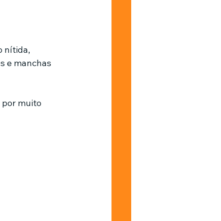
Barbearia
nítida, 
os e manchas 
 por muito 