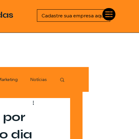
das
Cadastre sua empresa aqui
arketing
Notícias
Esportes
 por
logia
o dia