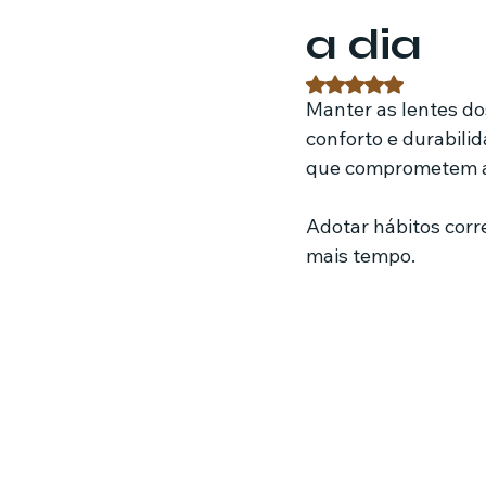
a dia
Estratégias de marketing
Fil
Avaliado com NaN 
Manter as lentes dos
conforto e durabili
Jardinagem
Clínica
Nut
que comprometem a q
Adotar hábitos corr
mais tempo.