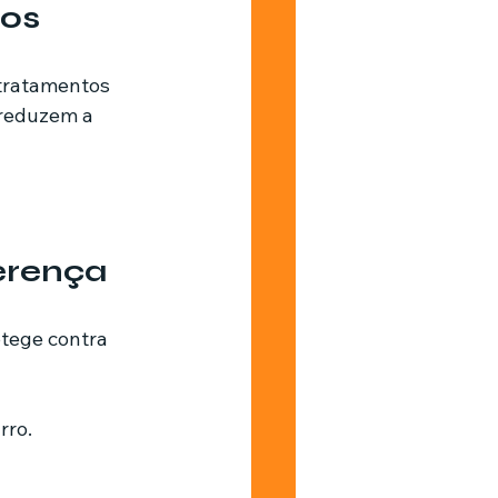
dos
 tratamentos 
reduzem a 
erença
otege contra 
rro.