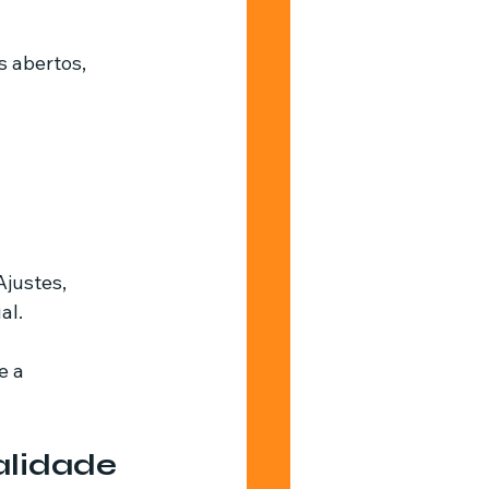
s abertos, 
justes, 
al.
e a 
alidade