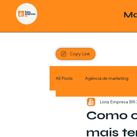
Ma
Copy Link
All Posts
Agência de marketing
Lista Empresa BR
Pordutos
Saúde
Sem c
Como co
Política
Economia
Inve
mais te