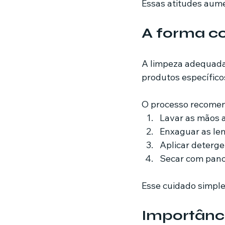
Essas atitudes aum
A forma co
A limpeza adequada r
produtos específicos
O processo recomen
Lavar as mãos a
Enxaguar as len
Aplicar deterge
Secar com pano 
Esse cuidado simple
Importânci