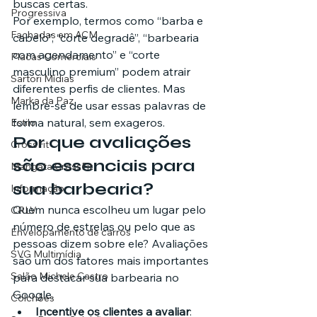
buscas certas.
Progressiva
Por exemplo, termos como “barba e 
Fachadas em ACM
cabelo”, “corte degradê”, “barbearia 
com agendamento” e “corte 
Placas Comerciais
masculino premium” podem atrair 
Sartori Mídias
diferentes perfis de clientes. Mas 
Marka da Paz
lembre-se de usar essas palavras de 
forma natural, sem exageros.
Estilo
Por que avaliações 
CrossFit
são essenciais para 
Mangata CrossFit
sua barbearia?
Informação
Quem nunca escolheu um lugar pelo 
CRLV
número de estrelas ou pelo que as 
Envelopamento de carros
pessoas dizem sobre ele? Avaliações 
SVG Multimídia
são um dos fatores mais importantes 
Salão Michele Castro
para destacar sua barbearia no 
Google.
Colchões
Incentive os clientes a avaliar
: 