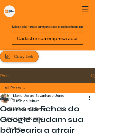
Mais de 1250 empresas cadastradas
Cadastre sua empresa aqui
Copy Link
Post
All Posts
Mário Jorge Savanhago Júnior
All Posts
3 min de leitura
Como as fichas do
Agência de marketing
Google ajudam sua
Empreendedorismo
Finanças
barbearia a atrair