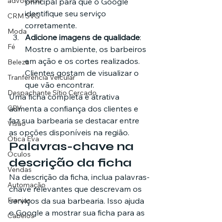
advocacia
principal para que o Google 
identifique seu serviço 
CRM SVG
corretamente.
Moda
Adicione imagens de qualidade
: 
Fé
Mostre o ambiente, os barbeiros 
em ação e os cortes realizados. 
Beleza
Clientes gostam de visualizar o 
Tranferência Veicular
que vão encontrar.
Despachante Sítio Cercado
Uma ficha completa e atrativa 
CRV
aumenta a confiança dos clientes e 
faz sua barbearia se destacar entre 
Visão
as opções disponíveis na região.
Ótica Eva
Palavras-chave na 
Óculos
descrição da ficha
Vendas
Na descrição da ficha, inclua palavras-
Automação
chave relevantes que descrevam os 
Franjas
serviços da sua barbearia. Isso ajuda 
o Google a mostrar sua ficha para as 
Cabelos