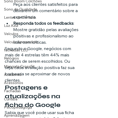
Sono Boom Colchões
Peça aos clientes satisfeitos para 
Sono de Qualidade
deixarem um comentário sobre a 
experiência.
Lentes de Contato
Responda todos os feedbacks
: 
Luz Azul
Mostre gratidão pelas avaliações 
Veículos
positivas e profissionalismo ao 
Veículo Apreendido
lidar com críticas.
Segundo o Google, negócios com 
fachadas LED
mais de 4 estrelas têm 44% mais 
Relógios
chances de serem escolhidos. Ou 
Mangata CrossFit
seja, cada avaliação positiva faz sua 
barbearia se aproximar de novos 
Academia
clientes.
Acessórios
Postagens e 
Fachadas
atualizações na 
Curitiba
ficha do Google
Psicopedagoga
Sabia que você pode usar sua ficha 
Aprendizagem