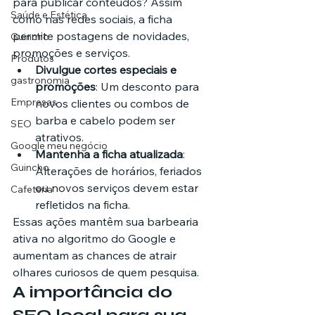
para publicar conteúdos? Assim 
Saúde e Estética
como nas redes sociais, a ficha 
permite postagens de novidades, 
Guincho
promoções e serviços.
Produtos
Divulgue cortes especiais e 
gastronomia
promoções
: Um desconto para 
Empresas
novos clientes ou combos de 
barba e cabelo podem ser 
SEO
atrativos.
Google meu negócio
Mantenha a ficha atualizada
: 
Guincho
Alterações de horários, feriados 
ou novos serviços devem estar 
Cafeteria
refletidos na ficha.
Essas ações mantêm sua barbearia 
ativa no algoritmo do Google e 
aumentam as chances de atrair 
olhares curiosos de quem pesquisa.
A importância do 