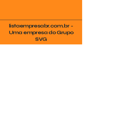
listaempresabr.com.br -
Uma empresa do Grupo
SVG
Seja Encontrado no
Google
Coloque sua empresa no radar de
quem realmente procura por seus
serviços na sua cidade!