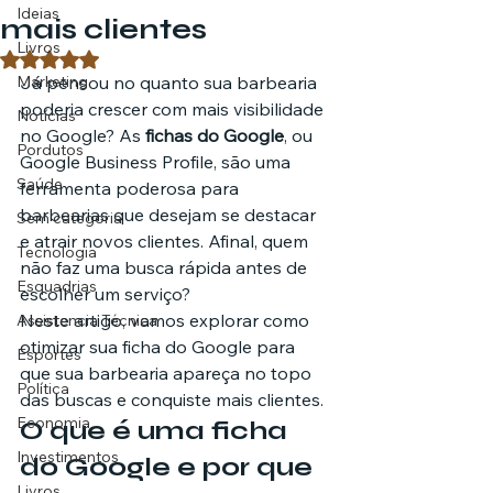
Ideias
mais clientes
Livros
Avaliado com NaN de 5 estrelas.
Marketing
Já pensou no quanto sua barbearia 
poderia crescer com mais visibilidade 
Notícias
no Google? As 
fichas do Google
, ou 
Pordutos
Google Business Profile, são uma 
Saúde
ferramenta poderosa para 
barbearias que desejam se destacar 
Sem categoria
e atrair novos clientes. Afinal, quem 
Tecnologia
não faz uma busca rápida antes de 
Esquadrias
escolher um serviço?
Neste artigo, vamos explorar como 
Assistencia Técnica
otimizar sua ficha do Google para 
Esportes
que sua barbearia apareça no topo 
Política
das buscas e conquiste mais clientes.
Economia
O que é uma ficha 
Investimentos
do Google e por que 
Livros