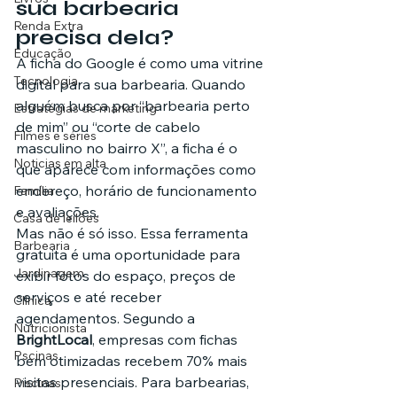
sua barbearia 
Renda Extra
precisa dela?
Educação
A ficha do Google é como uma vitrine 
Tecnologia
digital para sua barbearia. Quando 
alguém busca por “barbearia perto 
Estratégias de marketing
de mim” ou “corte de cabelo 
Filmes e séries
masculino no bairro X”, a ficha é o 
Noticias em alta
que aparece com informações como 
endereço, horário de funcionamento 
Família
e avaliações.
Casa de leilões
Mas não é só isso. Essa ferramenta 
Barbearia
gratuita é uma oportunidade para 
Jardinagem
exibir fotos do espaço, preços de 
serviços e até receber 
Clínica
agendamentos. Segundo a 
Nutricionista
BrightLocal
, empresas com fichas 
Pscinas
bem otimizadas recebem 70% mais 
visitas presenciais. Para barbearias, 
Piscinas