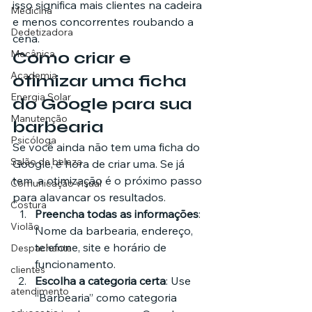
isso significa mais clientes na cadeira 
Medicina
e menos concorrentes roubando a 
Dedetizadora
cena.
Mecânica
Como criar e 
Academia
otimizar uma ficha 
Energia Solar
do Google para sua 
Manutenção
barbearia
Psicóloga
Se você ainda não tem uma ficha do 
Salão de beleza
Google, é hora de criar uma. Se já 
tem, a otimização é o próximo passo 
Comunicação visual
para alavancar os resultados.
Costura
Preencha todas as informações
: 
Violão
Nome da barbearia, endereço, 
telefone, site e horário de 
Despachante
funcionamento.
clientes
Escolha a categoria certa
: Use 
atendimento
“Barbearia” como categoria 