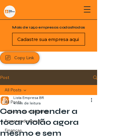
Mais de 1250 empresas cadastradas
Cadastre sua empresa aqui
Copy Link
Post
All Posts
Lista Empresa BR
All Posts
4 min de leitura
Como aprender a
Agência de marketing
tocar violão agora
Empreendedorismo
Finanças
mesmo e sem