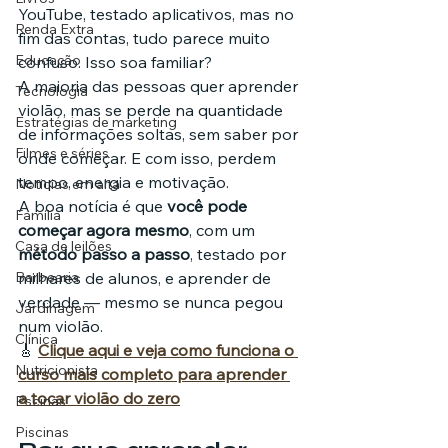
YouTube, testado aplicativos, mas no 
Renda Extra
fim das contas, tudo parece muito 
Educação
confuso. Isso soa familiar?
A maioria das pessoas quer aprender 
Tecnologia
violão, mas se perde na quantidade 
Estratégias de marketing
de informações soltas, sem saber por 
Filmes e séries
onde começar. E com isso, perdem 
tempo, energia e motivação.
Noticias em alta
A boa notícia é que 
você pode 
Família
começar agora mesmo
, com um 
Casa de leilões
método passo a passo
, testado por 
Barbearia
milhares de alunos, e aprender de 
verdade — mesmo se nunca pegou 
Jardinagem
num violão.
Clínica
🎸 
Clique aqui e veja como funciona o 
Nutricionista
curso mais completo para aprender 
a tocar violão do zero
Pscinas
Piscinas