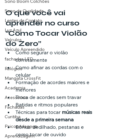
Sono Boom Colchões
Sono de Qualidade
O que você vai 
Lentes de Contato
aprender no curso 
Luz Azul
“Como Tocar Violão 
Veículos
do Zero”
Veículo Apreendido
Como segurar o violão 
fachadas LED
corretamente
Como afinar as cordas com o 
Relógios
celular
Mangata CrossFit
Formação de acordes maiores e 
Academia
menores
Troca de acordes sem travar
Acessórios
Batidas e ritmos populares
Fachadas
Técnicas para tocar 
músicas reais 
Curitiba
desde a primeira semana
Psicopedagoga
Bônus: dedilhado, pestanas e 
como tocar de ouvido
Aprendizagem