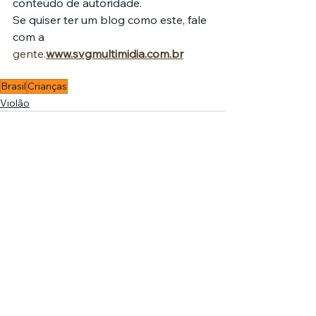
conteúdo de autoridade.
Se quiser ter um blog como este, fale 
com a 
gente.
www.svgmultimidia.com.br
Brasil
Crianças
Violão
Comentários
0.0 / 5 (0)
Comente e avalie