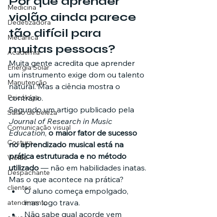
Por que aprender 
Medicina
violão ainda parece 
Dedetizadora
tão difícil para 
Mecânica
muitas pessoas?
Academia
Muita gente acredita que aprender 
Energia Solar
um instrumento exige dom ou talento 
Manutenção
natural. Mas a ciência mostra o 
Psicóloga
contrário.
Segundo um artigo publicado pela 
Salão de beleza
Journal of Research in Music 
Comunicação visual
Education
, 
o maior fator de sucesso 
Costura
no aprendizado musical está na 
prática estruturada e no método 
Violão
utilizado
 — não em habilidades inatas.
Despachante
Mas o que acontece na prática?
clientes
O aluno começa empolgado, 
mas logo trava.
atendimento
Não sabe qual acorde vem 