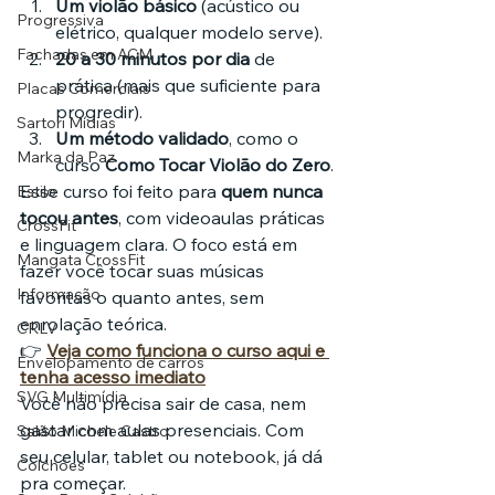
Um violão básico
 (acústico ou 
Progressiva
elétrico, qualquer modelo serve).
Fachadas em ACM
20 a 30 minutos por dia
 de 
prática (mais que suficiente para 
Placas Comerciais
progredir).
Sartori Mídias
Um método validado
, como o 
Marka da Paz
curso 
Como Tocar Violão do Zero
.
Esse curso foi feito para 
quem nunca 
Estilo
tocou antes
, com videoaulas práticas 
CrossFit
e linguagem clara. O foco está em 
Mangata CrossFit
fazer você tocar suas músicas 
Informação
favoritas o quanto antes, sem 
enrolação teórica.
CRLV
👉 
Veja como funciona o curso aqui e 
Envelopamento de carros
tenha acesso imediato
SVG Multimídia
Você não precisa sair de casa, nem 
gastar com aulas presenciais. Com 
Salão Michele Castro
seu celular, tablet ou notebook, já dá 
Colchões
pra começar.