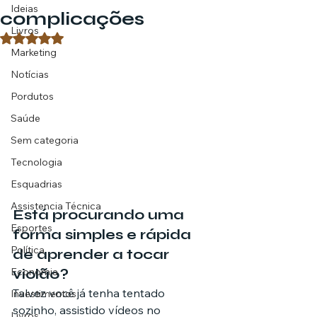
Ideias
complicações
Livros
Avaliado com NaN de 5 estrelas.
Marketing
Notícias
Pordutos
Saúde
Sem categoria
Tecnologia
Esquadrias
Assistencia Técnica
Está procurando uma 
Esportes
forma simples e rápida 
Política
de aprender a tocar 
Economia
violão?
Talvez você já tenha tentado 
Investimentos
sozinho, assistido vídeos no 
Livros