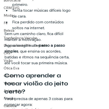
advocacia
primeiro.
CRM SVG
Tenta tocar músicas difíceis logo 
Moda
de cara.
Fica perdido com conteúdos 
Fé
soltos na internet.
Beleza
Sem um caminho claro, fica difícil 
Tranferência Veicular
manter a motivação.
Agora imagine um 
passo a passo 
Despachante Sítio Cercado
simples
, que ensina os acordes, 
CRV
batidas e ritmos na sequência certa, 
Visão
até você tocar sua primeira música.
Ótica Eva
Como aprender a 
Óculos
tocar violão do jeito 
Vendas
certo?
Automação
Franjas
Você precisa de apenas 3 coisas para 
começar agora:
Cabelos