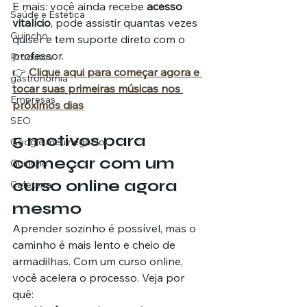
E mais: você ainda recebe 
acesso 
Saúde e Estética
vitalício
, pode assistir quantas vezes 
Guincho
quiser e tem suporte direto com o 
professor.
Produtos
👉 
Clique aqui para começar agora e 
gastronomia
tocar suas primeiras músicas nos 
Empresas
próximos dias
SEO
5 motivos para 
Google meu negócio
começar com um 
Guincho
curso online agora 
Cafeteria
mesmo
Aprender sozinho é possível, mas o 
caminho é mais lento e cheio de 
armadilhas. Com um curso online, 
você acelera o processo. Veja por 
quê: