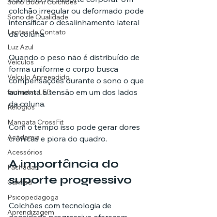
Sono Boom Colchões
colchão irregular ou deformado pode 
Sono de Qualidade
intensificar o desalinhamento lateral 
Lentes de Contato
da coluna.
Luz Azul
Quando o peso não é distribuído de 
Veículos
forma uniforme o corpo busca 
Veículo Apreendido
compensações durante o sono o que 
aumenta a tensão em um dos lados 
fachadas LED
da coluna.
Relógios
Mangata CrossFit
Com o tempo isso pode gerar dores 
Academia
crônicas e piora do quadro.
Acessórios
A importância do 
Fachadas
suporte progressivo
Curitiba
Psicopedagoga
Colchões com tecnologia de 
Aprendizagem