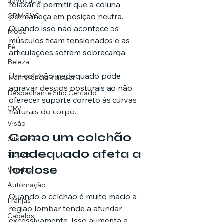
advocacia
relaxar e permitir que a coluna 
CRM SVG
permaneça em posição neutra. 
Quando isso não acontece os 
Moda
músculos ficam tensionados e as 
Fé
articulações sofrem sobrecarga.
Beleza
Um colchão inadequado pode 
Tranferência Veicular
agravar desvios posturais ao não 
Despachante Sítio Cercado
oferecer suporte correto às curvas 
CRV
naturais do corpo.
Visão
Como um colchão 
Ótica Eva
inadequado afeta a 
Óculos
lordose
Vendas
Automação
Quando o colchão é muito macio a 
Franjas
região lombar tende a afundar 
Cabelos
excessivamente. Isso aumenta a 