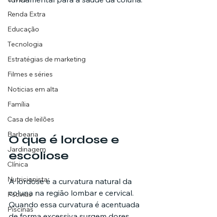
Renda Extra
Educação
Tecnologia
Estratégias de marketing
Filmes e séries
Noticias em alta
Família
Casa de leilões
Barbearia
O que é lordose e 
Jardinagem
escoliose
Clínica
Nutricionista
A lordose é a curvatura natural da 
coluna na região lombar e cervical. 
Pscinas
Quando essa curvatura é acentuada 
Piscinas
de forma excessiva surgem dores 