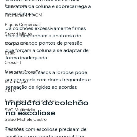
Progressiva
curvatura da coluna e sobrecarrega a 
musculatura.
Fachadas em ACM
Placas Comerciais
Já colchões excessivamente firmes 
Sartori Mídias
não acompanham a anatomia do 
corpo criando pontos de pressão 
Marka da Paz
que forçam a coluna a se adaptar de 
Estilo
forma inadequada.
CrossFit
Mangata CrossFit
Em ambos os casos a lordose pode 
ser agravada com dores frequentes e 
Informação
sensação de rigidez ao acordar.
CRLV
Envelopamento de carros
Impacto do colchão 
SVG Multimídia
na escoliose
Salão Michele Castro
Colchões
Pessoas com escoliose precisam de 
equilíbrio no suporte corporal. Um 