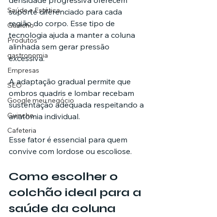
densidade progressiva oferecem 
Saúde e Estética
suporte diferenciado para cada 
região do corpo. Esse tipo de 
Guincho
tecnologia ajuda a manter a coluna 
Produtos
alinhada sem gerar pressão 
gastronomia
excessiva.
Empresas
A adaptação gradual permite que 
SEO
ombros quadris e lombar recebam 
Google meu negócio
sustentação adequada respeitando a 
Guincho
anatomia individual.
Cafeteria
Esse fator é essencial para quem 
convive com lordose ou escoliose.
Como escolher o 
colchão ideal para a 
saúde da coluna