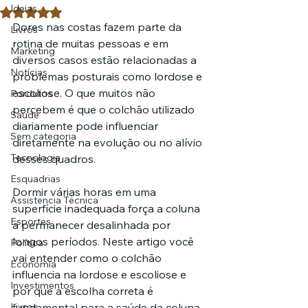
Ideias
Avaliado com NaN de 5 estrelas.
Dores nas costas fazem parte da 
Livros
rotina de muitas pessoas e em 
Marketing
diversos casos estão relacionadas a 
Notícias
problemas posturais como lordose e 
escoliose. O que muitos não 
Pordutos
percebem é que o colchão utilizado 
Saúde
diariamente pode influenciar 
Sem categoria
diretamente na evolução ou no alívio 
Tecnologia
desses quadros.
Esquadrias
Dormir várias horas em uma 
Assistencia Técnica
superfície inadequada força a coluna 
Esportes
a permanecer desalinhada por 
longos períodos. Neste artigo você 
Política
vai entender como o colchão 
Economia
influencia na lordose e escoliose e 
Investimentos
por que a escolha correta é 
Livros
fundamental para a saúde da coluna.