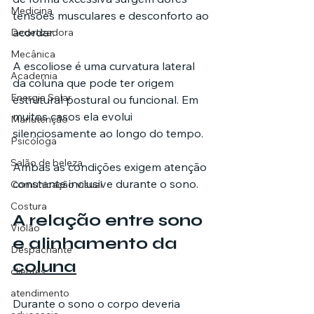
Medicina
tensões musculares e desconforto ao 
acordar.
Dedetizadora
Mecânica
A escoliose é uma curvatura lateral 
Academia
da coluna que pode ter origem 
Energia Solar
estrutural postural ou funcional. Em 
muitos casos ela evolui 
Manutenção
silenciosamente ao longo do tempo.
Psicóloga
Salão de beleza
Ambas as condições exigem atenção 
constante inclusive durante o sono.
Comunicação visual
Costura
A relação entre sono 
Violão
e alinhamento da 
Despachante
coluna
clientes
atendimento
Durante o sono o corpo deveria 