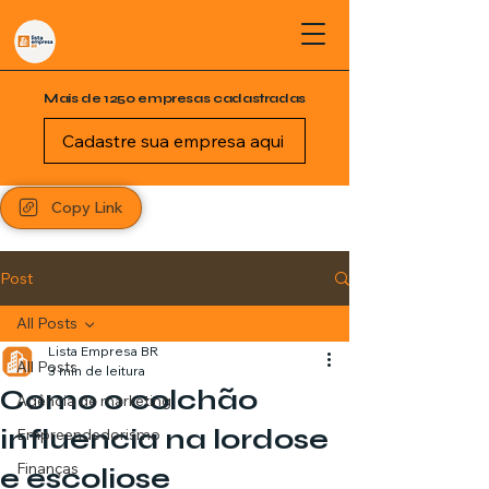
Mais de 1250 empresas cadastradas
Cadastre sua empresa aqui
Copy Link
Post
All Posts
Lista Empresa BR
All Posts
3 min de leitura
Como o colchão
Agência de marketing
influencia na lordose
Empreendedorismo
Finanças
e escoliose