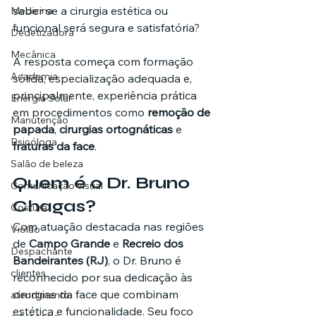
saber se a cirurgia estética ou 
Medicina
funcional será segura e satisfatória?
Dedetizadora
Mecânica
A resposta começa com formação 
Academia
sólida, especialização adequada e, 
principalmente, experiência prática 
Energia Solar
em procedimentos como 
remoção de 
Manutenção
papada
, 
cirurgias ortognáticas
 e 
Psicóloga
fraturas da face
.
Salão de beleza
Quem é o Dr. Bruno 
Comunicação visual
Chagas?
Costura
Com atuação destacada nas regiões 
Violão
de 
Campo Grande
 e 
Recreio dos 
Despachante
Bandeirantes (RJ)
, o Dr. Bruno é 
clientes
reconhecido por sua dedicação às 
cirurgias da face que combinam 
atendimento
estética e funcionalidade. Seu foco 