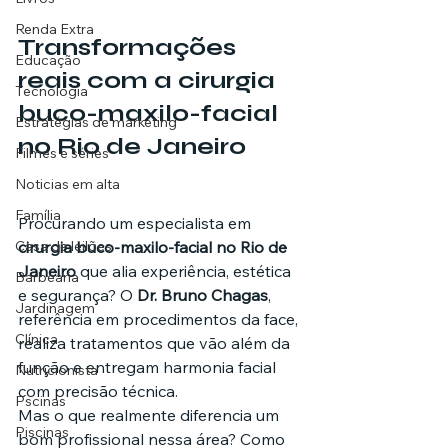
Renda Extra
Transformações 
Educação
reais com a cirurgia 
Tecnologia
buco-maxilo-facial 
Estratégias de marketing
no Rio de Janeiro
Filmes e séries
Noticias em alta
Família
Procurando um especialista em 
Casa de leilões
cirurgia buco-maxilo-facial no Rio de 
Janeiro
 que alia experiência, estética 
Barbearia
e segurança? O 
Dr. Bruno Chagas
, 
Jardinagem
referência em procedimentos da face, 
Clínica
realiza tratamentos que vão além da 
função e entregam harmonia facial 
Nutricionista
com precisão técnica.
Pscinas
Mas o que realmente diferencia um 
Piscinas
bom profissional nessa área? Como 