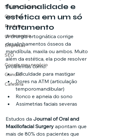
funcionalidade e 
Saúde e Estética
estética em um só 
Guincho
tratamento
Produtos
gastronomia
A cirurgia ortognática corrige 
desalinhamentos ósseos da 
Empresas
mandíbula, maxila ou ambos. Muito 
SEO
além da estética, ela pode resolver 
Google meu negócio
problemas como:
Dificuldade para mastigar
Guincho
Dores na ATM (articulação 
Cafeteria
temporomandibular)
Ronco e apneia do sono
Assimetrias faciais severas
Estudos da 
Journal of Oral and 
Maxillofacial Surgery
 apontam que 
mais de 80% dos pacientes que 