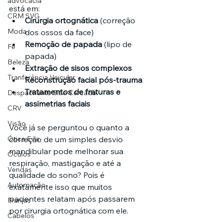
advocacia
está em:
CRM SVG
Cirurgia ortognática
 (correção 
Moda
dos ossos da face)
Remoção de papada
 (lipo de 
Fé
papada)
Beleza
Extração de sisos complexos
Tranferência Veicular
Reconstrução facial pós-trauma
Tratamentos de fraturas e 
Despachante Sítio Cercado
assimetrias faciais
CRV
Visão
Você já se perguntou o quanto a 
Ótica Eva
correção de um simples desvio 
mandibular pode melhorar sua 
Óculos
respiração, mastigação e até a 
Vendas
qualidade do sono? Pois é 
Automação
exatamente isso que muitos 
pacientes relatam após passarem 
Franjas
por cirurgia ortognática com ele.
Cabelos