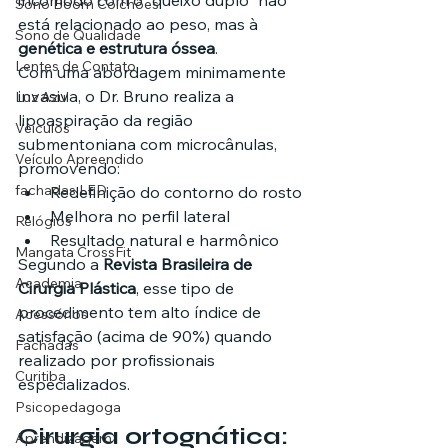
incômodo com o “queixo duplo” não 
Sono Boom Colchões
está relacionado ao peso, mas à 
Sono de Qualidade
genética e estrutura óssea
.
Lentes de Contato
Com uma abordagem minimamente 
invasiva, o Dr. Bruno realiza a 
Luz Azul
lipoaspiração da região 
Veículos
submentoniana com microcânulas, 
Veículo Apreendido
promovendo:
fachadas LED
Redefinição do contorno do rosto
Melhora no perfil lateral
Relógios
Resultado natural e harmônico
Mangata CrossFit
Segundo a 
Revista Brasileira de 
Academia
Cirurgia Plástica
, esse tipo de 
procedimento tem alto índice de 
Acessórios
satisfação (acima de 90%) quando 
Fachadas
realizado por profissionais 
Curitiba
especializados.
Psicopedagoga
Cirurgia ortognática: 
Aprendizagem