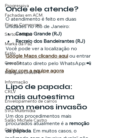
Progressiva
Onde ele atende?
Fachadas em ACM
O atendimento é feito em duas 
Placas Comerciais
unidades no Rio de Janeiro:
Campo Grande (RJ)
Sartori Mídias
Recreio dos Bandeirantes (RJ)
Marka da Paz
Você pode ver a localização no 
Estilo
Google Maps clicando aqui
 ou entrar 
CrossFit
em contato direto pelo WhatsApp:📲 
Falar com a equipe agora
Mangata CrossFit
Informação
Lipo de papada: 
CRLV
mais autoestima 
Envelopamento de carros
com menos invasão
SVG Multimídia
Um dos procedimentos mais 
Salão Michele Castro
procurados atualmente é a 
remoção 
Colchões
da papada
. Em muitos casos, o 