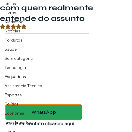
Ideias
com quem realmente
Livros
entende do assunto
Marketing
Avaliado com NaN de 5 estrelas.
Notícias
Pordutos
Saúde
Sem categoria
Tecnologia
Esquadrias
Assistencia Técnica
Esportes
Política
WhatsApp
Economia
Investimentos
Entre em contato clicando aqui
Livros