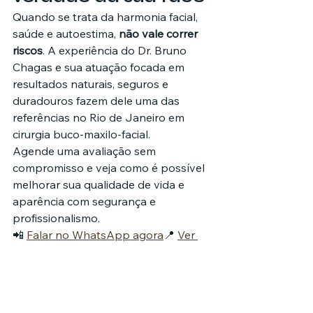
Quando se trata da harmonia facial, 
saúde e autoestima, 
não vale correr 
riscos
. A experiência do Dr. Bruno 
Chagas e sua atuação focada em 
resultados naturais, seguros e 
duradouros fazem dele uma das 
referências no Rio de Janeiro em 
cirurgia buco-maxilo-facial.
Agende uma avaliação sem 
compromisso e veja como é possível 
melhorar sua qualidade de vida e 
aparência com segurança e 
profissionalismo.
📲 
Falar no WhatsApp agora
📍 
Ver 
localização no Google Maps
📸 
Seguir 
no Instagram
Está pronto para 