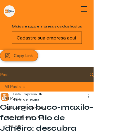
Mais de 1250 empresas cadastradas
Cadastre sua empresa aqui
Copy Link
Post
All Posts
Lista Empresa BR
All Posts
4 min de leitura
Cirurgia buco-maxilo-
Agência de marketing
facial no Rio de
Empreendedorismo
Finanças
Janeiro: descubra